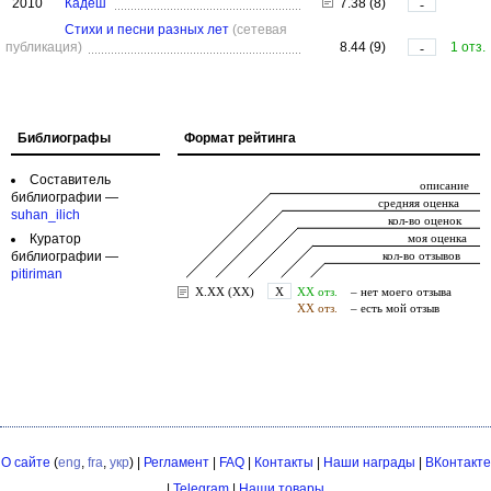
2010
Кадеш
7.38 (8)
-
Стихи и песни разных лет
(сетевая
публикация)
8.44 (9)
1 отз.
-
Библиографы
Формат рейтинга
Составитель
библиографии —
suhan_ilich
Куратор
библиографии —
pitiriman
О сайте
(
eng
,
fra
,
укр
) |
Регламент
|
FAQ
|
Контакты
|
Наши награды
|
ВКонтакте
|
Telegram
|
Наши товары