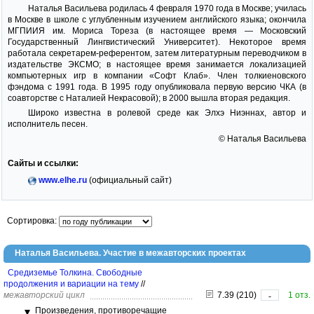
Наталья Васильева родилась 4 февраля 1970 года в Москве; училась
в Москве в школе с углубленным изучением английского языка; окончила
МГПИИЯ им. Мориса Тореза (в настоящее время — Московский
Государственный Лингвистический Университет). Некоторое время
работала секретарем-референтом, затем литературным переводчиком в
издательстве ЭКСМО; в настоящее время занимается локализацией
компьютерных игр в компании «Софт Клаб». Член толкиеновского
фэндома с 1991 года. В 1995 году опубликовала первую версию ЧКА (в
соавторстве с Наталией Некрасовой); в 2000 вышла вторая редакция.
Широко известна в ролевой среде как Элхэ Ниэннах, автор и
исполнитель песен.
© Наталья Васильева
Сайты и ссылки:
www.elhe.ru
(официальный сайт)
Сортировка:
Наталья Васильева. Участие в межавторских проектах
Средиземье Толкина. Свободные
продолжения и вариации на тему
//
межавторский цикл
7.39 (210)
1 отз.
-
Произведения, противоречащие