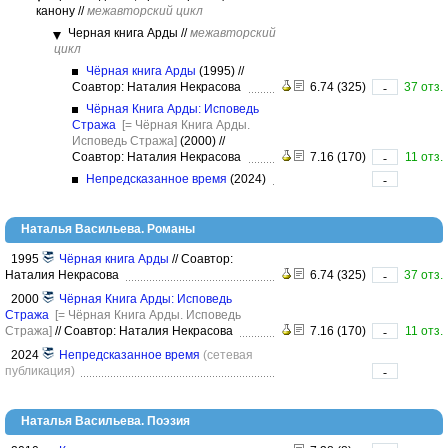
канону
//
межавторский цикл
Черная книга Арды
//
межавторский
цикл
Чёрная книга Арды
(1995)
//
Соавтор: Наталия Некрасова
6.74 (325)
37 отз.
-
Чёрная Книга Арды: Исповедь
Стража
[= Чёрная Книга Арды.
Исповедь Стража]
(2000)
//
Соавтор: Наталия Некрасова
7.16 (170)
11 отз.
-
Непредсказанное время
(2024)
-
Наталья Васильева. Романы
1995
Чёрная книга Арды
//
Соавтор:
Наталия Некрасова
6.74 (325)
37 отз.
-
2000
Чёрная Книга Арды: Исповедь
Стража
[= Чёрная Книга Арды. Исповедь
Стража]
//
Соавтор: Наталия Некрасова
7.16 (170)
11 отз.
-
2024
Непредсказанное время
(сетевая
публикация)
-
Наталья Васильева. Поэзия