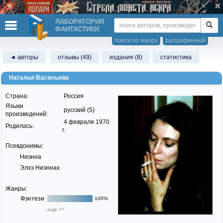
ЛАБОРАТОРИЯ
ФАНТАСТИКИ
поиск по жанру
расширенный
◄ авторы
отзывы (49)
издания (8)
статистика
Наталья Васильева
Страна:
Россия
Языки
русский (5)
произведений:
4 февраля 1970
Родилась:
г.
Псевдонимы:
Ниэнна
Элхэ Ниэннах
Жанры:
Фэнтези
100%
ещё >>