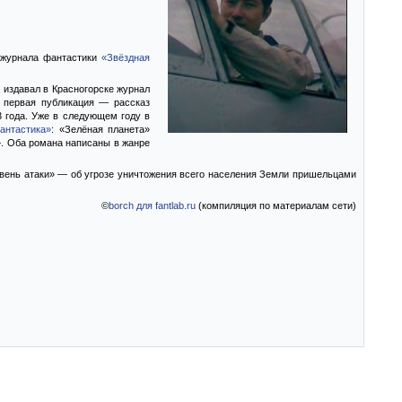
 журнала фантастики
«Звёздная
х издавал в Красногорске журнал
о первая публикация — рассказ
 года. Уже в следующем году в
антастика»
: «Зелёная планета»
». Оба романа написаны в жанре
овень атаки» — об угрозе уничтожения всего населения Земли пришельцами
©
borch для fantlab.ru
(компиляция по материалам сети)