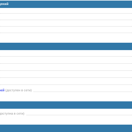
дений
ней
(доступен в сети)
доступна в сети)