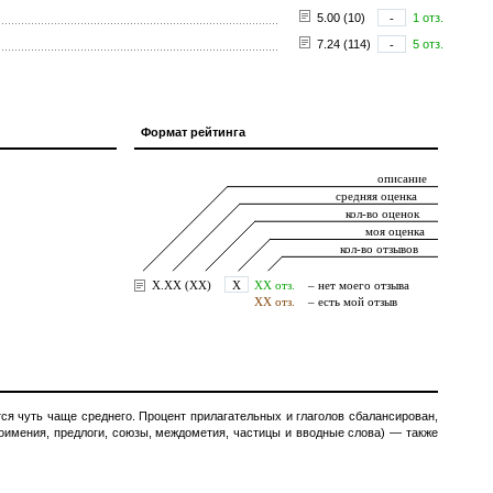
5.00 (10)
-
1 отз.
7.24 (114)
-
5 отз.
Формат рейтинга
ся чуть чаще среднего. Процент прилагательных и глаголов сбалансирован,
тоимения, предлоги, союзы, междометия, частицы и вводные слова) — также