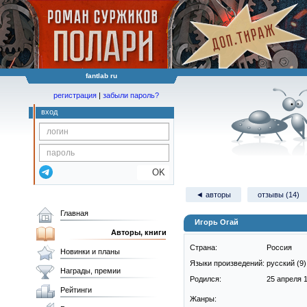
fantlab ru
регистрация
|
забыли пароль?
вход
OK
◄ авторы
отзывы (14)
Главная
Игорь Огай
Авторы, книги
Страна:
Россия
Новинки и планы
Языки произведений:
русский (9)
Награды, премии
Родился:
25 апреля 1
Рейтинги
Жанры: