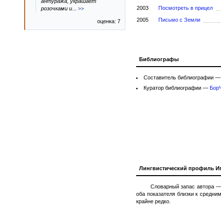
антуража, украшает
2003
Посмотреть в прицел
розочками и
...
>>
2005
Письмо с Земли
оценка: 7
Библиографы
Составитель библиографии 
Куратор библиографии —
Бор
Лингвистический профиль Иг
Словарный запас автора — 
оба показателя близки к средни
крайне редко.