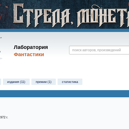
Лаборатория
Фантастики
издания (11)
премии (1)
статистика
972 г.