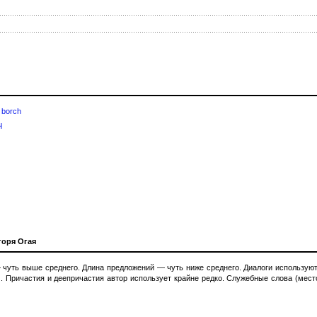
—
borch
Ч
оря Огая
чуть выше среднего. Длина предложений — чуть ниже среднего. Диалоги используют
м. Причастия и деепричастия автор использует крайне редко. Служебные слова (мес