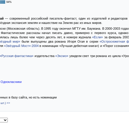
94%
ай
— современный российский писатель-фантаст, один из издателей и редакторов
звёздная экспансия землян и нашествие на Землю рас из иных миров.
рске (Московская область). В 1995 году окончил МГТУ им. Баумана. В 2000-2003 года
 Фантастические рассказы начал писать давно, примерно с первого курса, однак
ялась лишь более чем через десять лет, в номере журнала
«Если»
за февраль 2003
ёздный мир»
были выпущены два романа Игоря Огая в серии
«Остросюжетная ф
аля
«Звёздный Мост»-2004
в номинации «Лучшая дебютная книга») и «Порог сознания
«Русская фантастика»
издательства
«Эксмо»
увидели свет три романа из цикла «Ур
е
Однокласники
ённых в базу сайта, но есть номинации
шт.) >>