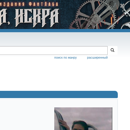
поиск по жанру
расширенный