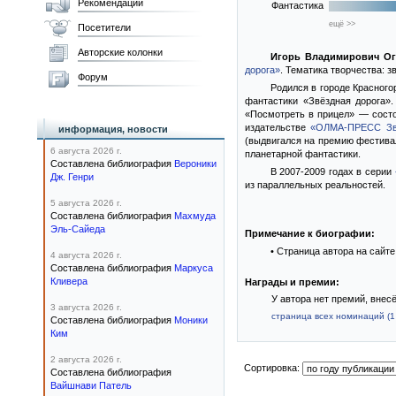
Рекомендации
Фантастика
ещё >>
Посетители
Авторские колонки
Игорь Владимирович Ог
дорога»
. Тематика творчества: 
Форум
Родился в городе Красного
фантастики «Звёздная дорога».
«Посмотреть в прицел» — состо
издательстве
«ОЛМА-ПРЕСС Зв
информация, новости
(выдвигался на премию фестив
6 августа 2026 г.
планетарной фантастики.
Составлена библиография
Вероники
В 2007-2009 годах в серии
Дж. Генри
из параллельных реальностей.
5 августа 2026 г.
Составлена библиография
Махмуда
Эль-Сайеда
Примечание к биографии:
• Страница автора на сайт
4 августа 2026 г.
Составлена библиография
Маркуса
Кливера
Награды и премии:
У автора нет премий, внес
3 августа 2026 г.
страница всех номинаций (1 
Составлена библиография
Моники
Ким
2 августа 2026 г.
Сортировка:
Составлена библиография
Вайшнави Патель