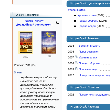
Игорь Огай. Циклы произве
Уровень атаки
А вот, например:
Уровень атаки
(2007)
Предел обороны
(2008)
Фрэнк Герберт
Досадийский эксперимент
Прорыв осады
(2009)
Игорь Огай. Романы
2004
Зелёная планета
2004
Порог сознания
2019
2022
2007
Уровень атаки
2008
Предел обороны
Рейтинг:
7.81
(254)
2009
Прорыв осады
Shean
:
2017
Прозревшие в преиспод
Херберт - непростой автор.
Но метод его, если
прослеживать несколько
Игорь Огай. Повести
циклов, одинаков. Он берет
сложную социологическую
2002
Повелитель грядущего
(
проблему, тщательно и
всесторонне ее препарирует.
Потом обмазывает ее
Игорь Огай. Рассказы
толстым-толстым слоем