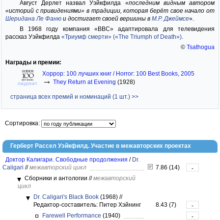
Август Дерлет назвал Уэйкфилда «
последним видным автором
«историй с привидениями» в традиции, которая берёт свое начало от
Шеридана Ле Фаню
и достигает своей вершины в
М.Р. Джеймсе
».
В 1968 году компания «BBC» адаптировала для телевидения
рассказ Уэйкфилда
«Триумф смерти» («The Triumph of Death»)
.
©
Tsathogua
Награды и премии:
Хоррор: 100 лучших книг / Horror: 100 Best Books, 2005
→
They Return at Evening
(1928)
лауреат
страница всех премий и номинаций (1 шт.) >>
Сортировка:
Герберт Рассел Уэйкфилд. Участие в межавторских проектах
Доктор Калигари. Свободные продолжения
/
Dr.
Caligari
//
межавторский цикл
7.86 (14)
-
Сборники и антологии
//
межавторский
цикл
Dr. Caligari's Black Book
(1968)
//
Редактор-составитель: Питер Хэйнинг
8.43 (7)
-
Farewell Performance
(1940)
-