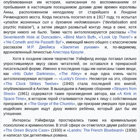
опубликованная им история, написанная по воспоминаниям от
пребывания в настоящем посещаемом духами доме времен королевы
Анны, расположенном неподалеку от старейшего в Лондоне
Ричмондского моста. Когда писатель посетил его в 1917 году, то испытал
«
упадок жизненных сил и духовное недомогание
» (“devitalisation and
psychic malaise”), а затем увидел размытый контур лица в окне, хотя
внутри никого не было. Также часто антологизируются рассказы
«The
Seventeenth Hole at Duncaster»
,
«Blind Man's Buff»
,
«‘Look Up There!’»
и
«‘He Cometh and He Passeth By!’»
, имеющий много общего с классическим
рассказом
М.Р. Джеймса
«Заклятие рунами»
и, по-видимому,
вдохновленный личностью
Алистера Кроули
.
Хотя в позднем своем творчестве Уэйкфилд иногда потакал сильно
упростившемуся вкусу своих читателей, он оставался в прекрасной
писательской форме. Именно в последние годы им написаны такие вещи,
как
«Into Outer Darkness»
,
«The Alley»
и еще одна очень часто
антологизируемая история —
«Lucky's Grove»
. Несмотря на это, сборник
«The Clock Strikes Twelve»
(1940) стала последней его книгой,
опубликованной в Англии. В вышедшем в Америке сборнике
«Strayers from
Sheol»
(1961) содержатся такие произведения автора, как
«A Kink in
Space-Time»
, в котором герой сталкивается лицом к лицу с собственным
призраком, и
«The Gorge of the Churels»
, где призраки умерших при родах
индийских женщин ищут душу живого ребёнка, который дал бы им
утешение.
Интересы Уэйкфилда простирались также на криминальную
психологию и криминологию. В этой сфере он отметился двумя работами:
«The Green Bicycle Case»
(1930) и
«Landru: The French Bluebeard»
(1936)
и написал три детективных романа.