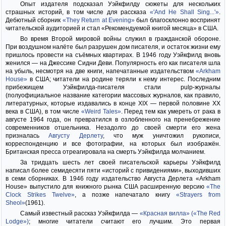
Опыт издателя подсказал Уэйкфилду сюжеты для нескольких
страшных историй, в том числе для рассказа
«'And He Shall Sing...'»
.
Дебютный сборник
«They Return at Evening»
был благосклонно воспринят
читательской аудиторией и стал «Рекомендуемой книгой месяца» в США.
Во время Второй мировой войны служил в гражданской обороне.
При воздушном налёте был разрушен дом писателя, и остаток жизни ему
пришлось провести на съёмных квартирах. В 1946 году Уэйкфилд вновь
женился — на Джессике Сидни Деви. Популярность его как писателя шла
на убыль, несмотря на две книги, напечатанные издательством
«Arkham
House»
в США; читатели на родине теряли к нему интерес. Последним
прибежищем Уэйкфилда-писателя стали pulp-журналы
(полуофициальное название категории массовых журналов, как правило,
литературных, которые издавались в конце XIX — первой половине XX
века в США), в том числе
«Weird Tales»
. Перед тем как умереть от рака в
августе 1964 года, он превратился в озлобленного на пренебрежение
современников отшельника. Незадолго до своей смерти его жена
призналась
Августу Дерлету
, что муж уничтожил рукописи,
корреспонденцию и все фотографии, на которых был изображён.
Британская пресса отреагировала на смерть Уэйкфилда молчанием.
За тридцать шесть лет своей писательской карьеры Уэйкфилд
написал более семидесяти пяти «историй с привидениями», выходивших
в семи сборниках. В 1946 году издательство Августа Дерлета «Arkham
House» выпустило для книжного рынка США расширенную версию
«The
Clock Strikes Twelve»
, а позже напечатало книгу
«Strayers from
Sheol»
(1961).
Самый известный рассказ Уэйкфилда —
«Красная вилла» («The Red
Lodge»)
; многие читатели считают его лучшим. Это первая