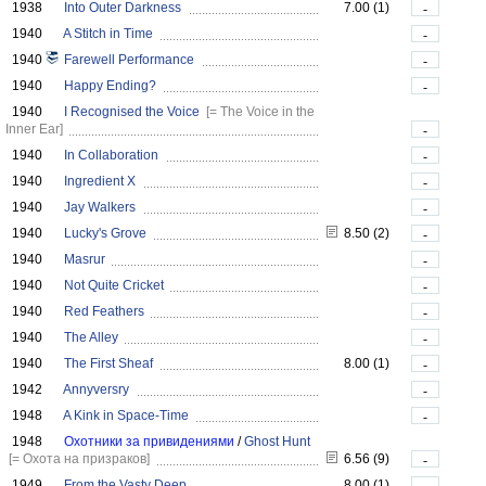
1938
Into Outer Darkness
7.00 (1)
-
1940
A Stitch in Time
-
1940
Farewell Performance
-
1940
Happy Ending?
-
1940
I Recognised the Voice
[= The Voice in the
Inner Ear]
-
1940
In Collaboration
-
1940
Ingredient X
-
1940
Jay Walkers
-
1940
Lucky's Grove
8.50 (2)
-
1940
Masrur
-
1940
Not Quite Cricket
-
1940
Red Feathers
-
1940
The Alley
-
1940
The First Sheaf
8.00 (1)
-
1942
Annyversry
-
1948
A Kink in Space-Time
-
1948
Охотники за привидениями
/
Ghost Hunt
[= Охота на призраков]
6.56 (9)
-
1949
From the Vasty Deep
8.00 (1)