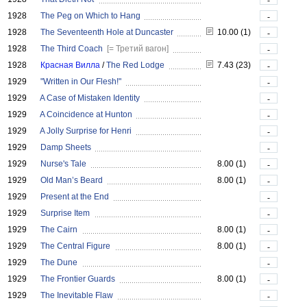
-
1928
The Peg on Which to Hang
-
1928
The Seventeenth Hole at Duncaster
10.00 (1)
-
1928
The Third Coach
[= Третий вагон]
-
1928
Красная Вилла
/
The Red Lodge
7.43 (23)
-
1929
"Written in Our Flesh!"
-
1929
A Case of Mistaken Identity
-
1929
A Coincidence at Hunton
-
1929
A Jolly Surprise for Henri
-
1929
Damp Sheets
-
1929
Nurse's Tale
8.00 (1)
-
1929
Old Man’s Beard
8.00 (1)
-
1929
Present at the End
-
1929
Surprise Item
-
1929
The Cairn
8.00 (1)
-
1929
The Central Figure
8.00 (1)
-
1929
The Dune
-
1929
The Frontier Guards
8.00 (1)
-
1929
The Inevitable Flaw
-