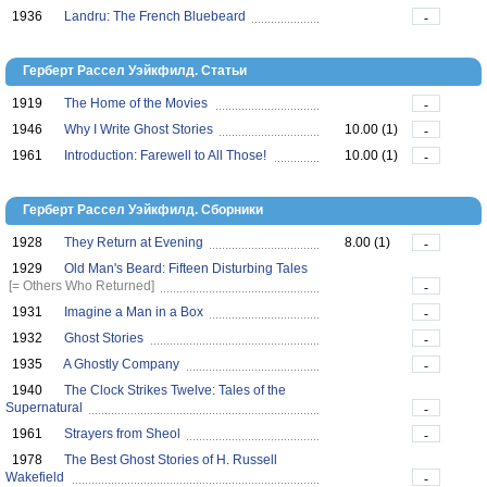
1936
Landru: The French Bluebeard
-
Герберт Рассел Уэйкфилд. Статьи
1919
The Home of the Movies
-
1946
Why I Write Ghost Stories
10.00 (1)
-
1961
Introduction: Farewell to All Those!
10.00 (1)
-
Герберт Рассел Уэйкфилд. Сборники
1928
They Return at Evening
8.00 (1)
-
1929
Old Man's Beard: Fifteen Disturbing Tales
[= Others Who Returned]
-
1931
Imagine a Man in a Box
-
1932
Ghost Stories
-
1935
A Ghostly Company
-
1940
The Clock Strikes Twelve: Tales of the
Supernatural
-
1961
Strayers from Sheol
-
1978
The Best Ghost Stories of H. Russell
Wakefield
-