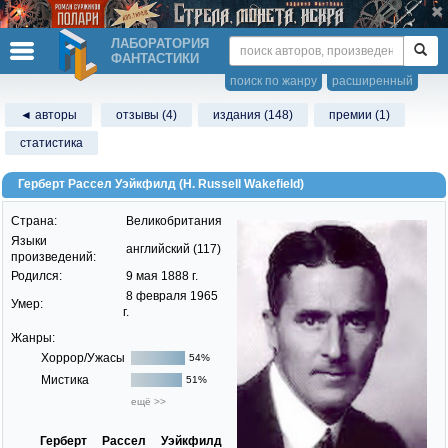
ЛАБОРАТОРИЯ
ФАНТАСТИКИ
поиск по жанру
расширенный
◄ авторы
отзывы (4)
издания (148)
премии (1)
статистика
Герберт Рассел Уэйкфилд (H. Russell Wakefield)
Страна:
Великобритания
Языки
английский (117)
произведений:
Родился:
9 мая 1888 г.
8 февраля 1965
Умер:
г.
Жанры:
Хоррор/Ужасы
54%
Мистика
51%
ещё >>
Герберт Рассел Уэйкфилд