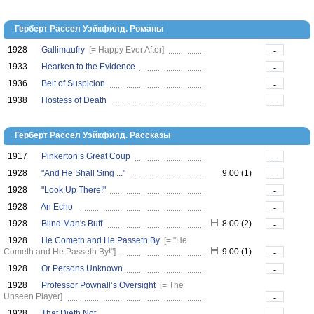
Герберт Рассел Уэйкфилд. Романы
1928
Gallimaufry
[= Happy Ever After]
-
1933
Hearken to the Evidence
-
1936
Belt of Suspicion
-
1938
Hostess of Death
-
Герберт Рассел Уэйкфилд. Рассказы
1917
Pinkerton’s Great Coup
-
1928
"And He Shall Sing ..."
9.00 (1)
-
1928
"Look Up There!"
-
1928
An Echo
-
1928
Blind Man's Buff
8.00 (2)
-
1928
He Cometh and He Passeth By
[= "He
Cometh and He Passeth By!"]
9.00 (1)
-
1928
Or Persons Unknown
-
1928
Professor Pownall’s Oversight
[= The
Unseen Player]
-
1928
That Dieth Not