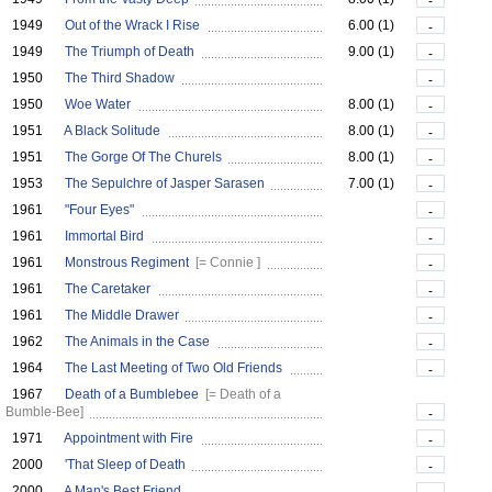
-
1949
Out of the Wrack I Rise
6.00 (1)
-
1949
The Triumph of Death
9.00 (1)
-
1950
The Third Shadow
-
1950
Woe Water
8.00 (1)
-
1951
A Black Solitude
8.00 (1)
-
1951
The Gorge Of The Churels
8.00 (1)
-
1953
The Sepulchre of Jasper Sarasen
7.00 (1)
-
1961
"Four Eyes"
-
1961
Immortal Bird
-
1961
Monstrous Regiment
[= Connie ]
-
1961
The Caretaker
-
1961
The Middle Drawer
-
1962
The Animals in the Case
-
1964
The Last Meeting of Two Old Friends
-
1967
Death of a Bumblebee
[= Death of a
Bumble-Bee]
-
1971
Appointment with Fire
-
2000
'That Sleep of Death
-
2000
A Man's Best Friend