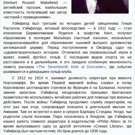
(Herbert Russell Wakefield) —
английский прозаик, наибольшую
известность получивший как автор
«историй с привидениями».
Уэйкфилд был третьим из четырех детей священника Генри
Расселла Уэйкфилда, который впоследствии — в 1911 году — стал
епископом Бирмингемским. Родился в графстве Кент, получил
образование в колледже Мальборо (частный пансион, изначально
предназначавшийся для образования сыновей высшего духовенства
англиканской церкви). Перед поступлением в Оксфорд сдал на
«удовлетворительно» историю. Отличился как первоклассный игрок в
крикет, хоккей, футбол, гольф. С последним видом спорта он не
расставался и в дальнейшем, и это придало особенную жизненность
сюжету рассказа
«The Seventeenth Hole at Duncaster»
, где события
развиваются в декорациях гольф-клуба.
С 1912 по 1914 гг. занимал должность секретаря при виконте
Нортклиффе. Во время Первой мировой войны служил в полку
Королевских шотландских стрелков во Франции и на Балканах, получил
звание капитана. Уэйкфилд неоднократно призывал британское
правительство использовать китайских рабочих для помощи при военных
действиях. После войны Уэйкфилд продолжил службу секретарём, на
этот раз при отце, сопровождая епископа в длительной миссии по
Америке. Там он встретил и взял в супруги Барбару Стэндиш Уолдо, чьи
родители слыли богачами. Пара поселилась в Лондоне, где Уэйкфилд
нашел работу главного редактора в издательстве «Philip Allan» (в то
время выпускавшего одну за другой антологии «Creeps Library», где
Уэйкфилд был частым гостем). Их брак длился до 1936 года.