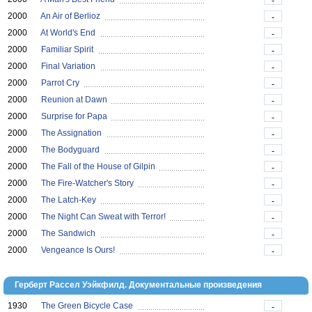
-
2000
An Air of Berlioz
-
2000
At World's End
-
2000
Familiar Spirit
-
2000
Final Variation
-
2000
Parrot Cry
-
2000
Reunion at Dawn
-
2000
Surprise for Papa
-
2000
The Assignation
-
2000
The Bodyguard
-
2000
The Fall of the House of Gilpin
-
2000
The Fire-Watcher's Story
-
2000
The Latch-Key
-
2000
The Night Can Sweat with Terror!
-
2000
The Sandwich
-
2000
Vengeance Is Ours!
-
Герберт Рассел Уэйкфилд. Документальные произведения
1930
The Green Bicycle Case
-