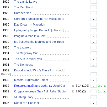
1929
The Last to Leave
-
1929
The Red Hand
-
1929
Unrehearsed
-
1930
Corporal Humpit of the 4th Musketeers
-
1930
Day-Dream in Macedon
-
1930
Epilogue by Roger Bantock
[= Poison]
-
1930
Imagine a Man in a Box
-
1930
Mr. Bellows, the Monkey and the Turtle
-
1930
The Lazaroid
-
1931
The Only Way Out
-
1931
The Sun in their Eyes
-
1931
The Swimease
-
1932
Knock! Knock! Who's There?
[= Knock!
Knock!]
-
1932
Messrs. Turkes and Talbot
-
1932
Подержанный автомобиль
/
Used Car
6.14 (109)
3 отз.
-
1932
Студия мистера Эша
/
Mr. Ash's Studio
8.00 (2)
1 отз.
-
1935
A Fishing Story
-
1935
Death of a Poacher
-