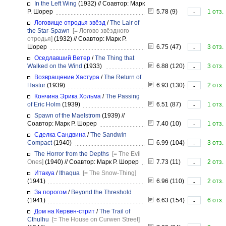
In the Left Wing
(1932)
//
Соавтор: Марк
Р. Шорер
5.78 (9)
1 отз.
-
Логовище отродья звёзд
/
The Lair of
the Star-Spawn
[= Логово звёздного
отродья]
(1932)
//
Соавтор: Марк Р.
Шорер
6.75 (47)
3 отз.
-
Оседлавший Ветер
/
The Thing that
Walked on the Wind
(1933)
6.88 (120)
3 отз.
-
Возвращение Хастура
/
The Return of
Hastur
(1939)
6.93 (130)
2 отз.
-
Кончина Эрика Хольма
/
The Passing
of Eric Holm
(1939)
6.51 (87)
1 отз.
-
Spawn of the Maelstrom
(1939)
//
Соавтор: Марк Р. Шорер
7.40 (10)
1 отз.
-
Сделка Сандвина
/
The Sandwin
Compact
(1940)
6.99 (104)
3 отз.
-
The Horror from the Depths
[= The Evil
Ones]
(1940)
//
Соавтор: Марк Р. Шорер
7.73 (11)
2 отз.
-
Итакуа
/
Ithaqua
[= The Snow-Thing]
(1941)
6.96 (110)
2 отз.
-
За порогом
/
Beyond the Threshold
(1941)
6.63 (154)
6 отз.
-
Дом на Кервен-стрит
/
The Trail of
Cthulhu
[= The House on Curwen Street]