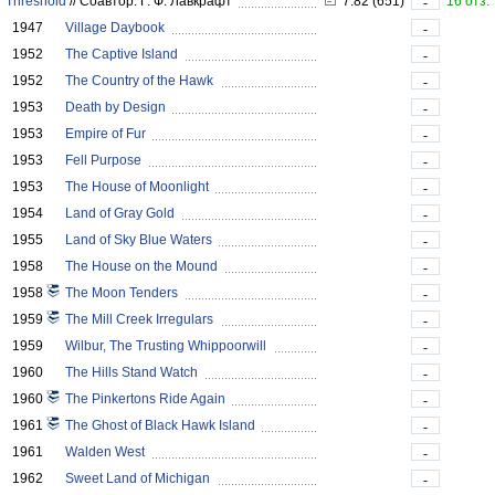
Threshold
//
Соавтор: Г. Ф. Лавкрафт
7.82 (651)
16 отз.
-
1947
Village Daybook
-
1952
The Captive Island
-
1952
The Country of the Hawk
-
1953
Death by Design
-
1953
Empire of Fur
-
1953
Fell Purpose
-
1953
The House of Moonlight
-
1954
Land of Gray Gold
-
1955
Land of Sky Blue Waters
-
1958
The House on the Mound
-
1958
The Moon Tenders
-
1959
The Mill Creek Irregulars
-
1959
Wilbur, The Trusting Whippoorwill
-
1960
The Hills Stand Watch
-
1960
The Pinkertons Ride Again
-
1961
The Ghost of Black Hawk Island
-
1961
Walden West
-
1962
Sweet Land of Michigan
-