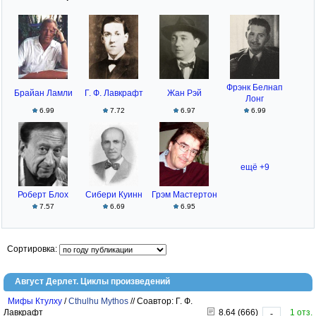
Фрэнк Белнап
Брайан Ламли
Г. Ф. Лавкрафт
Жан Рэй
Лонг
6.99
7.72
6.97
6.99
ещё +9
Роберт Блох
Сибери Куинн
Грэм Мастертон
7.57
6.69
6.95
Сортировка:
Август Дерлет. Циклы произведений
Мифы Ктулху
/
Cthulhu Mythos
//
Соавтор: Г. Ф.
Лавкрафт
8.64 (666)
1 отз.
-