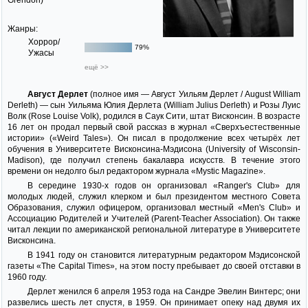
Grendon)
Жанры:
Хоррор/
79%
Ужасы
ещё >>
Август Дерлет
(полное имя — Август Уильям Дерлет / August William
Derleth) — сын Уильяма Юлия Дерлета (William Julius Derleth) и Розы Луис
Волк (Rose Louise Volk), родился в Саук Сити, штат Висконсин. В возрасте
16 лет он продал первый свой рассказ в журнал «Сверхъестественные
истории» («Weird Tales»). Он писал в продолжение всех четырёх лет
обучения в Университете Висконсина-Мэдисона (University of Wisconsin-
Madison), где получил степень бакалавра искусств. В течение этого
времени он недолго был редактором журнала «Mystic Magazine».
В середине 1930-х годов он организовал «Ranger's Club» для
молодых людей, служил клерком и был президентом местного Совета
Образования, служил офицером, организовал местный «Men's Club» и
Ассоциацию Родителей и Учителей (Parent-Teacher Association). Он также
читал лекции по американской региональной литературе в Университете
Висконсина.
В 1941 году он становится литературным редактором Мэдисонской
газеты «The Capital Times», на этом посту пребывает до своей отставки в
1960 году.
Дерлет женился 6 апреля 1953 года на Сандре Эвелин Винтерс; они
развелись шесть лет спустя, в 1959. Он принимает опеку над двумя их