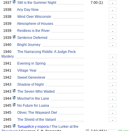
1937
Still is the Summer Night
7.00 (1)
-
1938
Any Day Now
-
1938
Wind Over Wisconsin
-
1939
Atmosphere of Houses
-
1939
Restless is the River
-
1939
Sentence Deferred
-
1940
Bright Journey
-
1940
The Narracong Riddle: A Judge Peck
Mystery
-
1941
Evening in Spring
-
1941
Village Year
-
1942
Sweet Genevieve
-
1943
Shadow of Night
-
1943
The Seven Who Waited
-
1944
Mischief in the Lane
-
1945
No Future for Luana
-
1945
Oliver, The Wayward Owl
-
1945
The Shield of the Valiant
-
1945
Таящийся у порога
/
The Lurker at the