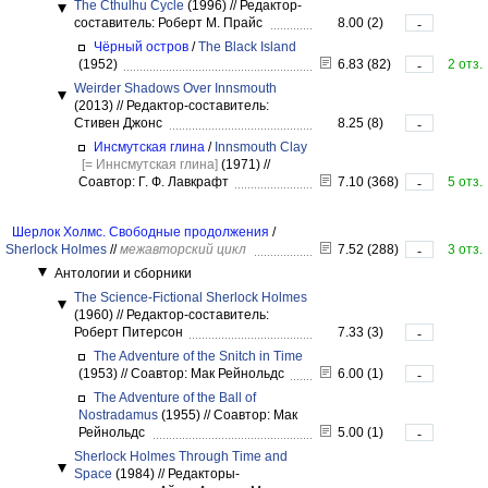
The Cthulhu Cycle
(1996)
//
Редактор-
составитель: Роберт М. Прайс
8.00 (2)
-
Чёрный остров
/
The Black Island
(1952)
6.83 (82)
2 отз.
-
Weirder Shadows Over Innsmouth
(2013)
//
Редактор-составитель:
Стивен Джонс
8.25 (8)
-
Инсмутская глина
/
Innsmouth Clay
[= Иннсмутская глина]
(1971)
//
Соавтор: Г. Ф. Лавкрафт
7.10 (368)
5 отз.
-
Шерлок Холмс. Свободные продолжения
/
Sherlock Holmes
//
межавторский цикл
7.52 (288)
3 отз.
-
Антологии и сборники
The Science-Fictional Sherlock Holmes
(1960)
//
Редактор-составитель:
Роберт Питерсон
7.33 (3)
-
The Adventure of the Snitch in Time
(1953)
//
Соавтор: Мак Рейнольдс
6.00 (1)
-
The Adventure of the Ball of
Nostradamus
(1955)
//
Соавтор: Мак
Рейнольдс
5.00 (1)
-
Sherlock Holmes Through Time and
Space
(1984)
//
Редакторы-