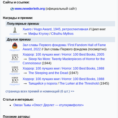
Сайты и ссылки:
www.newderleth.org
(официальный сайт)
Награды и премии:
Популярные премии
Хьюго / Hugo Award, 1945, ретроспективная
//
Цикл книг
→
Мифы Ктулху
/
Cthulhu Mythos
лауреат
Другие премии
Зал славы Первого фэндома / First Fandom Hall of Fame
Award, 2022
//
Зал славы Первого фэндома (посмертно)
лауреат
Хоррор: 100 лучших книг / Horror: 100 Best Books, 2005
→
Sleep No More: Twenty Masterpieces of Horror for the
лауреат
Connoisseur
(1944)
Хоррор: 100 лучших книг / Horror: 100 Best Books, 1988
→
The Sleeping and the Dead
(1947)
лауреат
Хоррор: 100 лучших книг / Horror: 100 Best Books, 1988
→
Таящийся у порога
/
The Lurker at the Threshold
(1945)
лауреат
страница всех премий и номинаций (6 шт.) >>
Статьи и интервью:
Океан Тьмы «Огюст Дерлет — ктулхумифолог»
Похожие авторы: