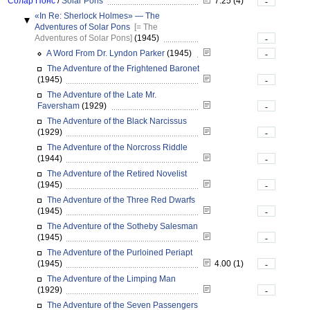
Солар Понс
/
Solar Pons
7.25 (4)
-
«In Re: Sherlock Holmes» — The
Adventures of Solar Pons
[= The
Adventures of Solar Pons]
(1945)
-
A Word From Dr. Lyndon Parker
(1945)
-
The Adventure of the Frightened Baronet
(1945)
-
The Adventure of the Late Mr.
Faversham
(1929)
-
The Adventure of the Black Narcissus
(1929)
-
The Adventure of the Norcross Riddle
(1944)
-
The Adventure of the Retired Novelist
(1945)
-
The Adventure of the Three Red Dwarfs
(1945)
-
The Adventure of the Sotheby Salesman
(1945)
-
The Adventure of the Purloined Periapt
(1945)
4.00 (1)
-
The Adventure of the Limping Man
(1929)
-
The Adventure of the Seven Passengers