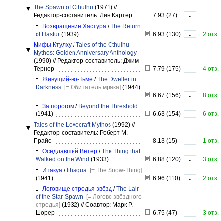
The Spawn of Cthulhu
(1971)
//
Редактор-составитель: Лин Картер
7.93 (27)
-
Возвращение Хастура
/
The Return
of Hastur
(1939)
6.93 (130)
2 отз.
-
Мифы Ктулху
/
Tales of the Cthulhu
Mythos: Golden Anniversary Anthology
(1990)
//
Редактор-составитель: Джим
Тёрнер
7.79 (175)
4 отз.
-
Живущий-во-Тьме
/
The Dweller in
Darkness
[= Обитатель мрака]
(1944)
6.67 (156)
8 отз.
-
За порогом
/
Beyond the Threshold
(1941)
6.63 (154)
6 отз.
-
Tales of the Lovecraft Mythos
(1992)
//
Редактор-составитель: Роберт М.
Прайс
8.13 (15)
1 отз.
-
Оседлавший Ветер
/
The Thing that
Walked on the Wind
(1933)
6.88 (120)
3 отз.
-
Итакуа
/
Ithaqua
[= The Snow-Thing]
(1941)
6.96 (110)
2 отз.
-
Логовище отродья звёзд
/
The Lair
of the Star-Spawn
[= Логово звёздного
отродья]
(1932)
//
Соавтор: Марк Р.
Шорер
6.75 (47)
3 отз.
-