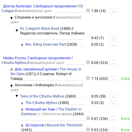
Доктор Калигари. Свободные продолжения
/
Dr.
Caligari
//
межавторский цикл
7.86 (14)
-
Сборники и антологии
//
межавторский
цикл
Dr. Caligari's Black Book
(1968)
//
Редактор-составитель: Питер Хэйнинг
8.43 (7)
-
Mrs. Elting Does Her Part
(1939)
8.00 (1)
-
Мифы Ктулху. Свободные продолжения
/
Cthulhu Mythos
//
межавторский цикл
8.06 (314)
-
Дом, окружённый дубами
/
The House in
the Oaks
(1971)
//
Соавтор: Роберт И.
Говард
7.74 (203)
2 отз.
-
Антологии / Anthologies
//
межавторский
цикл
Tales of the Cthulhu Mythos
(1969)
8.05 (39)
-
The Cthulhu Mythos
(1969)
9.33 (3)
-
Живущий-во-Тьме
/
The Dweller in
Darkness
[= Обитатель мрака]
(1944)
6.67 (156)
8 отз.
-
За порогом
/
Beyond the Threshold
(1941)
6.63 (154)
6 отз.
-