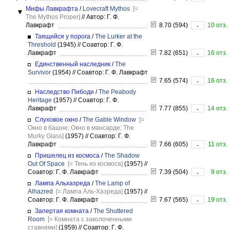
Мифы Лавкрафта
/
Lovecraft Mythos
[=
The Mythos Proper]
//
Автор: Г. Ф.
Лавкрафт
8.70 (594)
10 отз.
-
Таящийся у порога
/
The Lurker at the
Threshold
(1945)
//
Соавтор: Г. Ф.
Лавкрафт
7.82 (651)
16 отз.
-
Единственный наследник
/
The
Survivor
(1954)
//
Соавтор: Г. Ф. Лавкрафт
7.65 (574)
16 отз.
-
Наследство Пибоди
/
The Peabody
Heritage
(1957)
//
Соавтор: Г. Ф.
Лавкрафт
7.77 (855)
14 отз.
-
Слуховое окно
/
The Gable Window
[=
Окно в башне; Окно в мансарде; The
Murky Glass]
(1957)
//
Соавтор: Г. Ф.
Лавкрафт
7.66 (605)
11 отз.
-
Пришелец из космоса
/
The Shadow
Out Of Space
[= Тень из космоса]
(1957)
//
Соавтор: Г. Ф. Лавкрафт
7.39 (504)
9 отз.
-
Лампа Альхазреда
/
The Lamp of
Alhazred
[= Лампа Аль-Хазреда]
(1957)
//
Соавтор: Г. Ф. Лавкрафт
7.67 (565)
19 отз.
-
Запертая комната
/
The Shuttered
Room
[= Комната с заколоченными
ставнями]
(1959)
//
Соавтор: Г. Ф.