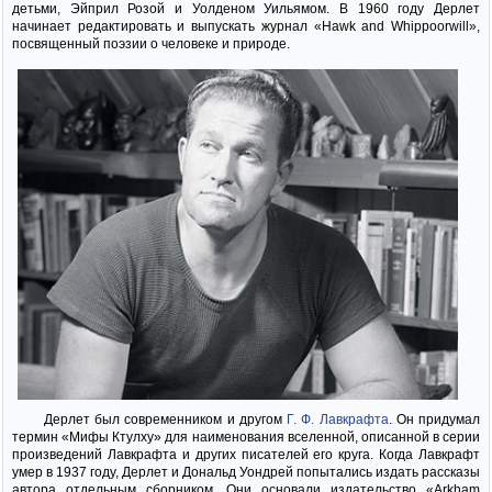
детьми, Эйприл Розой и Уолденом Уильямом. В 1960 году Дерлет
начинает редактировать и выпускать журнал «Hawk and Whippoorwill»,
посвященный поэзии о человеке и природе.
Дерлет был современником и другом
Г. Ф. Лавкрафта
. Он придумал
термин «Мифы Ктулху» для наименования вселенной, описанной в серии
произведений Лавкрафта и других писателей его круга. Когда Лавкрафт
умер в 1937 году, Дерлет и Дональд Уондрей попытались издать рассказы
автора отдельным сборником. Они основали издательство «Arkham