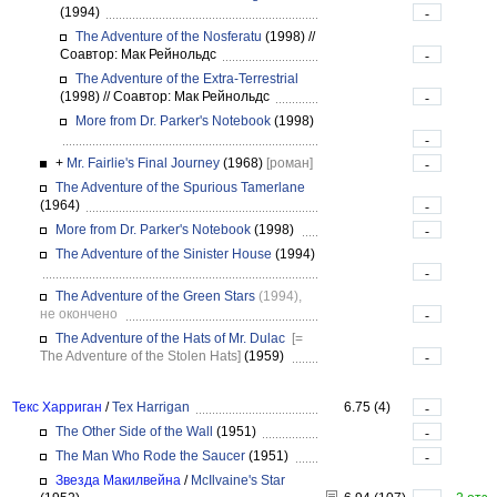
(1994)
-
The Adventure of the Nosferatu
(1998)
//
Соавтор: Мак Рейнольдс
-
The Adventure of the Extra-Terrestrial
(1998)
//
Соавтор: Мак Рейнольдс
-
More from Dr. Parker's Notebook
(1998)
-
+
Mr. Fairlie's Final Journey
(1968)
[роман]
-
The Adventure of the Spurious Tamerlane
(1964)
-
More from Dr. Parker's Notebook
(1998)
-
The Adventure of the Sinister House
(1994)
-
The Adventure of the Green Stars
(1994),
не окончено
-
The Adventure of the Hats of Mr. Dulac
[=
The Adventure of the Stolen Hats]
(1959)
-
Текс Харриган
/
Tex Harrigan
6.75 (4)
-
The Other Side of the Wall
(1951)
-
The Man Who Rode the Saucer
(1951)
-
Звезда Макилвейна
/
McIlvaine's Star