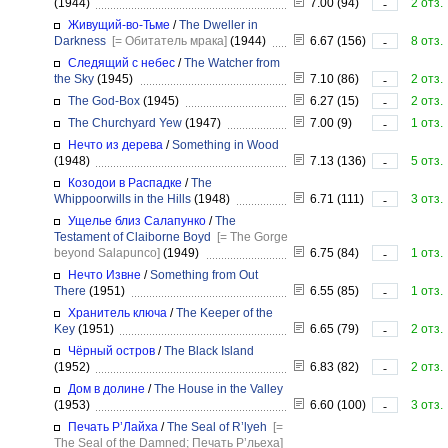
(1944)
7.00 (94)
2 отз.
-
Живущий-во-Тьме
/
The Dweller in
Darkness
[= Обитатель мрака]
(1944)
6.67 (156)
8 отз.
-
Следящий с небес
/
The Watcher from
the Sky
(1945)
7.10 (86)
2 отз.
-
The God-Box
(1945)
6.27 (15)
2 отз.
-
The Churchyard Yew
(1947)
7.00 (9)
1 отз.
-
Нечто из дерева
/
Something in Wood
(1948)
7.13 (136)
5 отз.
-
Козодои в Распадке
/
The
Whippoorwills in the Hills
(1948)
6.71 (111)
3 отз.
-
Ущелье близ Салапунко
/
The
Testament of Claiborne Boyd
[= The Gorge
beyond Salapunco]
(1949)
6.75 (84)
1 отз.
-
Нечто Извне
/
Something from Out
There
(1951)
6.55 (85)
1 отз.
-
Хранитель ключа
/
The Keeper of the
Key
(1951)
6.65 (79)
2 отз.
-
Чёрный остров
/
The Black Island
(1952)
6.83 (82)
2 отз.
-
Дом в долине
/
The House in the Valley
(1953)
6.60 (100)
3 отз.
-
Печать Р’Лайха
/
The Seal of R’lyeh
[=
The Seal of the Damned; Печать Р’льеха]