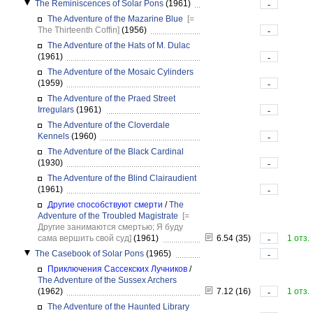
The Reminiscences of Solar Pons
(1961)
-
The Adventure of the Mazarine Blue
[=
The Thirteenth Coffin]
(1956)
-
The Adventure of the Hats of M. Dulac
(1961)
-
The Adventure of the Mosaic Cylinders
(1959)
-
The Adventure of the Praed Street
Irregulars
(1961)
-
The Adventure of the Cloverdale
Kennels
(1960)
-
The Adventure of the Black Cardinal
(1930)
-
The Adventure of the Blind Clairaudient
(1961)
-
Другие способствуют смерти
/
The
Adventure of the Troubled Magistrate
[=
Другие занимаются смертью; Я буду
сама вершить свой суд]
(1961)
6.54 (35)
1 отз.
-
The Casebook of Solar Pons
(1965)
-
Приключения Сассекских Лучников
/
The Adventure of the Sussex Archers
(1962)
7.12 (16)
1 отз.
-
The Adventure of the Haunted Library