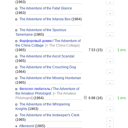
(1963)
-
The Adventure of the Fatal Glance
(1963)
-
The Adventure of the Intarsia Box
(1964)
-
The Adventure of the Spurious
Tamerlaine
(1965)
-
Фарфоровый домик
/
The Adventure of
the China Cottage
[= The China Cottage]
(1965)
7.53 (15)
1 отз.
-
The Adventure of the Ascot Scandal
(1965)
-
The Adventure of the Crouching Dog
(1964)
-
The Adventure of the Missing Huntsman
(1965)
-
Филолог-любитель
/
The Adventure of
the Amateur Philologist
[= The Amateur
Philologist]
(1964)
6.88 (16)
1 отз.
-
The Adventure of the Whispering
Knights
(1963)
-
The Adventure of the Innkeeper's Clerk
(1965)
-
Afterword
(1965)
-