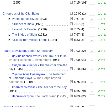
(1957)
7.15 (103)
1 отз.
-
Chronicles of the City-States
10.00 (1)
1 отз.
-
Prince Borgia's Mass
(1931)
7.67 (3)
1 отз.
-
A Dinner at Imola
(1929)
7.67 (3)
1 отз.
-
Lesandro's Familiar
(1936)
7.75 (4)
1 отз.
-
The Bridge of Sighs
(1931)
7.67 (3)
1 отз.
-
A Cloak from Messer Lando
(1934)
8.33 (3)
1 отз.
-
Лабан Шрусбери
/
Laban Shrewsbury
7.03 (32)
3 отз.
-
Дом на Кервен-стрит
/
The Trail of Cthulhu
[= The House on Curwen Street]
(1944)
7.00 (94)
2 отз.
-
Следящий с небес
/
The Watcher from the
Sky
(1945)
7.10 (86)
2 отз.
-
Ущелье близ Салапунко
/
The Testament
of Claiborne Boyd
[= The Gorge beyond
Salapunco]
(1949)
6.75 (84)
1 отз.
-
Хранитель ключа
/
The Keeper of the Key
(1951)
6.65 (79)
2 отз.
-
Чёрный остров
/
The Black Island
(1952)
6.83 (82)
2 отз.
-