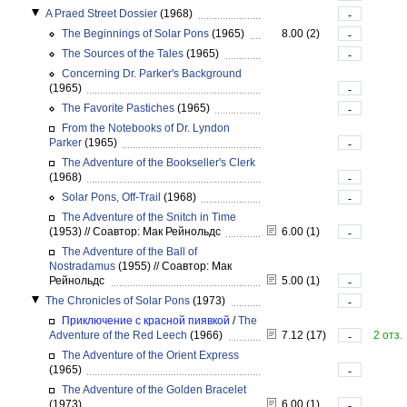
A Praed Street Dossier
(1968)
-
The Beginnings of Solar Pons
(1965)
8.00 (2)
-
The Sources of the Tales
(1965)
-
Concerning Dr. Parker's Background
(1965)
-
The Favorite Pastiches
(1965)
-
From the Notebooks of Dr. Lyndon
Parker
(1965)
-
The Adventure of the Bookseller's Clerk
(1968)
-
Solar Pons, Off-Trail
(1968)
-
The Adventure of the Snitch in Time
(1953)
//
Соавтор: Мак Рейнольдс
6.00 (1)
-
The Adventure of the Ball of
Nostradamus
(1955)
//
Соавтор: Мак
Рейнольдс
5.00 (1)
-
The Chronicles of Solar Pons
(1973)
-
Приключение с красной пиявкой
/
The
Adventure of the Red Leech
(1966)
7.12 (17)
2 отз.
-
The Adventure of the Orient Express
(1965)
-
The Adventure of the Golden Bracelet
(1973)
6.00 (1)
-