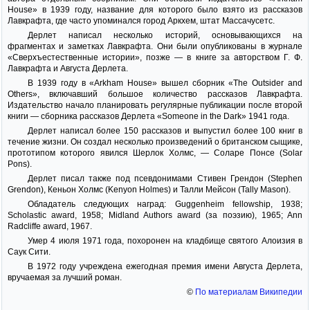
House» в 1939 году, название для которого было взято из рассказов
Лавкрафта, где часто упоминался город Аркхем, штат Массачусетс.
Дерлет написал несколько историй, основывающихся на
фрагментах и заметках Лавкрафта. Они были опубликованы в журнале
«Сверхъестественные истории», позже — в книге за авторством Г. Ф.
Лавкрафта и Августа Дерлета.
В 1939 году в «Arkham House» вышел сборник «The Outsider and
Others», включавший большое количество рассказов Лавкрафта.
Издательство начало планировать регулярные публикации после второй
книги — сборника рассказов Дерлета «Someone in the Dark» 1941 года.
Дерлет написал более 150 рассказов и выпустил более 100 книг в
течение жизни. Он создал несколько произведений о британском сыщике,
прототипом которого явился Шерлок Холмс, — Соларе Понсе (Solar
Pons).
Дерлет писал также под псевдонимами Стивен Грендон (Stephen
Grendon), Кеньон Холмс (Kenyon Holmes) и Талли Мейсон (Tally Mason).
Обладатель следующих наград: Guggenheim fellowship, 1938;
Scholastic award, 1958; Midland Authors award (за поэзию), 1965; Ann
Radcliffe award, 1967.
Умер 4 июля 1971 года, похоронен на кладбище святого Алоизия в
Саук Сити.
В 1972 году учреждена ежегодная премия имени Августа Дерлета,
вручаемая за лучший роман.
©
По материалам Википедии