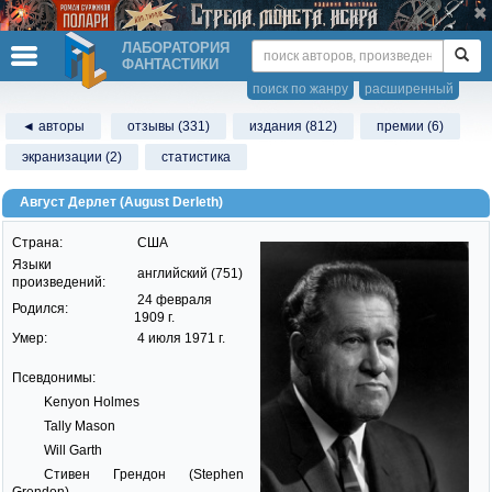
ЛАБОРАТОРИЯ
ФАНТАСТИКИ
поиск по жанру
расширенный
◄ авторы
отзывы (331)
издания (812)
премии (6)
экранизации (2)
статистика
Август Дерлет (August Derleth)
Страна:
США
Языки
английский (751)
произведений:
24 февраля
Родился:
1909 г.
Умер:
4 июля 1971 г.
Псевдонимы:
Kenyon Holmes
Tally Mason
Will Garth
Стивен Грендон (Stephen