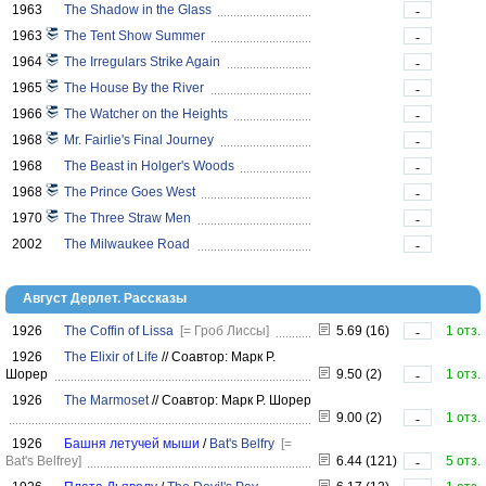
1963
The Shadow in the Glass
-
1963
The Tent Show Summer
-
1964
The Irregulars Strike Again
-
1965
The House By the River
-
1966
The Watcher on the Heights
-
1968
Mr. Fairlie's Final Journey
-
1968
The Beast in Holger's Woods
-
1968
The Prince Goes West
-
1970
The Three Straw Men
-
2002
The Milwaukee Road
-
Август Дерлет. Рассказы
1926
The Coffin of Lissa
[= Гроб Лиссы]
5.69 (16)
1 отз.
-
1926
The Elixir of Life
//
Соавтор: Марк Р.
Шорер
9.50 (2)
1 отз.
-
1926
The Marmoset
//
Соавтор: Марк Р. Шорер
9.00 (2)
1 отз.
-
1926
Башня летучей мыши
/
Bat's Belfry
[=
Bat's Belfrey]
6.44 (121)
5 отз.
-