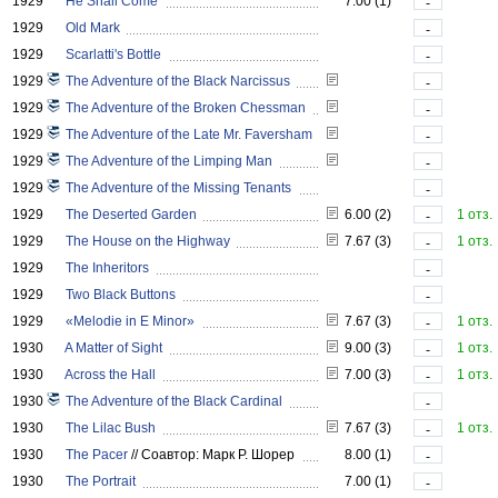
1929
He Shall Come
7.00 (1)
-
1929
Old Mark
-
1929
Scarlatti's Bottle
-
1929
The Adventure of the Black Narcissus
-
1929
The Adventure of the Broken Chessman
-
1929
The Adventure of the Late Mr. Faversham
-
1929
The Adventure of the Limping Man
-
1929
The Adventure of the Missing Tenants
-
1929
The Deserted Garden
6.00 (2)
1 отз.
-
1929
The House on the Highway
7.67 (3)
1 отз.
-
1929
The Inheritors
-
1929
Two Black Buttons
-
1929
«Melodie in E Minor»
7.67 (3)
1 отз.
-
1930
A Matter of Sight
9.00 (3)
1 отз.
-
1930
Across the Hall
7.00 (3)
1 отз.
-
1930
The Adventure of the Black Cardinal
-
1930
The Lilac Bush
7.67 (3)
1 отз.
-
1930
The Pacer
//
Соавтор: Марк Р. Шорер
8.00 (1)
-
1930
The Portrait
7.00 (1)
-