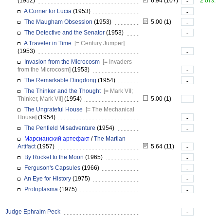
(1952)
6.94 (107)
2 отз.
-
A Corner for Lucia
(1953)
-
The Maugham Obsession
(1953)
5.00 (1)
-
The Detective and the Senator
(1953)
-
A Traveler in Time
[= Century Jumper]
(1953)
-
Invasion from the Microcosm
[= Invaders
from the Microcosm]
(1953)
-
The Remarkable Dingdong
(1954)
-
The Thinker and the Thought
[= Mark VII;
Thinker, Mark VII]
(1954)
5.00 (1)
-
The Ungrateful House
[= The Mechanical
House]
(1954)
-
The Penfield Misadventure
(1954)
-
Марсианский артефакт
/
The Martian
Artifact
(1957)
5.64 (11)
-
By Rocket to the Moon
(1965)
-
Ferguson's Capsules
(1966)
-
An Eye for History
(1975)
-
Protoplasma
(1975)
-
Judge Ephraim Peck
-