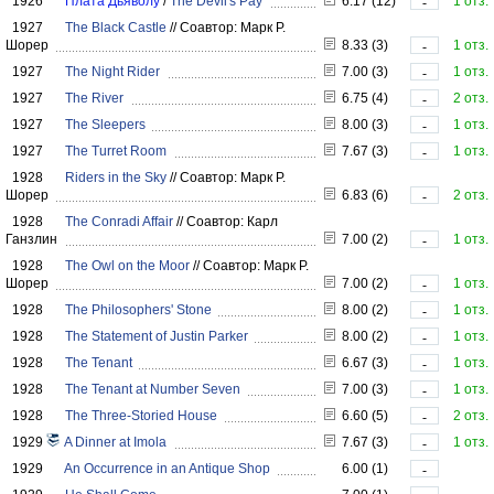
1926
Плата Дьяволу
/
The Devil's Pay
6.17 (12)
1 отз.
-
1927
The Black Castle
//
Соавтор: Марк Р.
Шорер
8.33 (3)
1 отз.
-
1927
The Night Rider
7.00 (3)
1 отз.
-
1927
The River
6.75 (4)
2 отз.
-
1927
The Sleepers
8.00 (3)
1 отз.
-
1927
The Turret Room
7.67 (3)
1 отз.
-
1928
Riders in the Sky
//
Соавтор: Марк Р.
Шорер
6.83 (6)
2 отз.
-
1928
The Conradi Affair
//
Соавтор: Карл
Ганзлин
7.00 (2)
1 отз.
-
1928
The Owl on the Moor
//
Соавтор: Марк Р.
Шорер
7.00 (2)
1 отз.
-
1928
The Philosophers' Stone
8.00 (2)
1 отз.
-
1928
The Statement of Justin Parker
8.00 (2)
1 отз.
-
1928
The Tenant
6.67 (3)
1 отз.
-
1928
The Tenant at Number Seven
7.00 (3)
1 отз.
-
1928
The Three-Storied House
6.60 (5)
2 отз.
-
1929
A Dinner at Imola
7.67 (3)
1 отз.
-
1929
An Occurrence in an Antique Shop
6.00 (1)
-