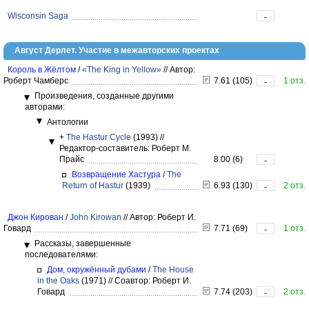
Wisconsin Saga
-
Август Дерлет. Участие в межавторских проектах
Король в Жёлтом
/
«The King in Yellow»
//
Автор:
Роберт Чамберс
7.61 (105)
1 отз.
-
Произведения, созданные другими
авторами:
Антологии
+
The Hastur Cycle
(1993)
//
Редактор-составитель: Роберт М.
Прайс
8.00 (6)
-
Возвращение Хастура
/
The
Return of Hastur
(1939)
6.93 (130)
2 отз.
-
Джон Кирован
/
John Kirowan
//
Автор: Роберт И.
Говард
7.71 (69)
1 отз.
-
Рассказы, завершенные
последователями:
Дом, окружённый дубами
/
The House
in the Oaks
(1971)
//
Соавтор: Роберт И.
Говард
7.74 (203)
2 отз.
-