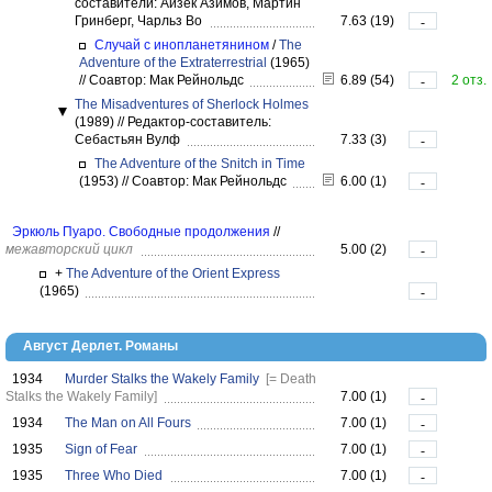
составители: Айзек Азимов, Мартин
Гринберг, Чарльз Во
7.63 (19)
-
Случай с инопланетянином
/
The
Adventure of the Extraterrestrial
(1965)
//
Соавтор: Мак Рейнольдс
6.89 (54)
2 отз.
-
The Misadventures of Sherlock Holmes
(1989)
//
Редактор-составитель:
Себастьян Вулф
7.33 (3)
-
The Adventure of the Snitch in Time
(1953)
//
Соавтор: Мак Рейнольдс
6.00 (1)
-
Эркюль Пуаро. Свободные продолжения
//
межавторский цикл
5.00 (2)
-
+
The Adventure of the Orient Express
(1965)
-
Август Дерлет. Романы
1934
Murder Stalks the Wakely Family
[= Death
Stalks the Wakely Family]
7.00 (1)
-
1934
The Man on All Fours
7.00 (1)
-
1935
Sign of Fear
7.00 (1)
-
1935
Three Who Died
7.00 (1)
-