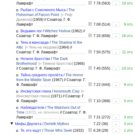
Лавкрафт
7.78 (563)
10 отз.
-
Рыбак с Соколиного Мыса
/
The
Fisherman of Falcon Point
[= Риф
Дьявола]
(1959)
//
Соавтор: Г. Ф.
Лавкрафт
7.08 (514)
9 отз.
-
Ведьмин лог
/
Witches' Hollow
(1962)
//
Соавтор: Г. Ф. Лавкрафт
7.33 (658)
16 отз.
-
Тень в мансарде
/
The Shadow In the
Attic
[= Тень на чердаке]
(1964)
//
Соавтор: Г. Ф. Лавкрафт
7.50 (575)
11 отз.
-
Ночное братство
/
The Dark
Brotherhood
[= Тёмное братство]
(1966)
//
Соавтор: Г. Ф. Лавкрафт
7.40 (555)
10 отз.
-
Тайна среднего пролёта
/
The Horror
from the Middle Span
(1967)
//
Соавтор: Г.
Ф. Лавкрафт
7.22 (444)
9 отз.
-
Инсмутская глина
/
Innsmouth Clay
[=
Иннсмутская глина]
(1971)
//
Соавтор: Г.
Ф. Лавкрафт
7.10 (368)
5 отз.
-
Наблюдатели
/
The Watchers Out of
Time
(1972), не окончено
//
Соавтор: Г. Ф.
Лавкрафт
7.31 (272)
3 отз.
-
Мифы Дерлета
/
Derleth Mythos
7.22 (36)
3 отз.
-
Те, кто ищут
/
Those Who Seek
(1932)
6.28 (29)
1 отз.
-