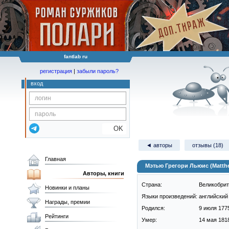
fantlab ru
регистрация
|
забыли пароль?
вход
OK
◄ авторы
отзывы (18)
Главная
Мэтью Грегори Льюис (Matthe
Авторы, книги
Страна:
Великобри
Новинки и планы
Языки произведений:
английский 
Награды, премии
Родился:
9 июля 1775
Рейтинги
Умер:
14 мая 1818