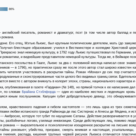
86%
английский писатель, романист и драматург, поэт (в том числе автор баллад и п
о романа.
ндоне. Его отец, Мэтью Льюис, был крупным политическим деятелем, мать (до заму
 Получил блестящее образование: учился в Вестминстере и колледже Христовой цер
. Прекрасно знал немецкую культуру, в 1792 году Льюис путешествовал по Германии, 
 и романтики, и виднейшие представители немецкой культуры. Тогда же, в Веймаре по
танского посольства в Гааге, Льюис за два с половиной месяца написал свое знаме
иков — в 1796), но практически сразу же после этого автор стал широко известен к
авить читателя участвовать в раскрытии тайны. Роман «Монах» до сих пор считает
продуманные и сконструированные части целого без видимых границ связи. Бдительно
ается вместе с автором вникнуть в колорит эпохи, страны, национального характера и
тка, опубликованная в газете «Гардиан» (№ 148), но прямой толчок к ее написанию да
н», по словам
Брайана Стэблфорда
— один из наиболее жестких и леденящих кровь о
аяся юным послушником. Капуцин губит добродетельную девицу, это обнаруживаетс
лом, нравственного падения и гибели настоятеля — это лишь одна из трех сюжетны
вами любви испанского гранда Раймонда де лас Систернас и Агнесы де Медина, и ис
 — Амбросио, которую тот губит по наущению Сатаны. Действие разворачивается в у
епы, разбойничье логово, узилище инквизиции. Среди действующих лиц, помимо люд
и романа — выразительное и психологически изощренное раскрытие на письме вожде
 тайны роковые»; убийства, призраки, смерть мнимая и настоящая, усыпальницы,
н гниения, распада, кишения трупных червей рисунок Льюиса отличается пластиче