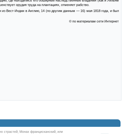
ндию, где находились его обширные наследственные владения (как и Уильям
енствует орудия труда на плантациях, отменяет рабство.
 из Вест-Индии в Англию, 14 (по другим данным — 16) мая 1818 года, и был
© по материалам сети Интернет
ких страстей; Монах францисканский, или