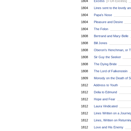
1804
Excess
[= On Excess]
1804
Lines sent to the lovely a
1804
Papa's Nose
1804
Pleasure and Desire
1804
The Felon
1808
Bertrand and Mary-Belle
1808
Bill Jones
1808
Oberon's Henchman, or Th
1808
Sir Guy the Seeker
1808
The Dying Bride
1808
The Lord of Falkenstein
1809
Monody on the Death of S
1812
Address to Youth
1812
Delia to Edmund
1812
Hope and Fear
1812
Laura Vindicated
1812
Lines Written on a Journe
1812
Lines, Written on Returni
1812
Love and His Enemy