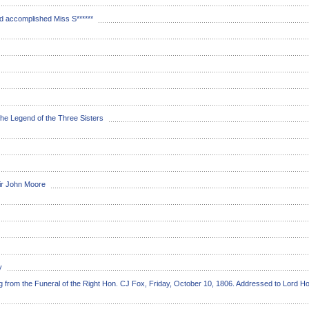
nd accomplished Miss S******
e Legend of the Three Sisters
ir John Moore
y
ng from the Funeral of the Right Hon. CJ Fox, Friday, October 10, 1806. Addressed to Lord Ho