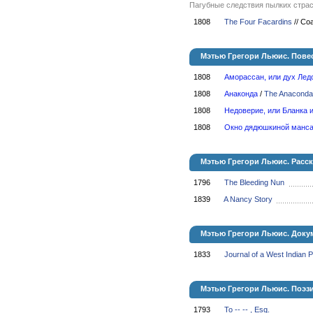
Пагубные следствия пылких страс
1808
The Four Facardins
//
Соа
Мэтью Грегори Льюис. Пове
1808
Аморассан, или дух Лед
1808
Анаконда
/
The Anaconda
1808
Недоверие, или Бланка 
1808
Окно дядюшкиной манс
Мэтью Грегори Льюис. Расс
1796
The Bleeding Nun
1839
A Nancy Story
Мэтью Грегори Льюис. Доку
1833
Journal of a West Indian P
Мэтью Грегори Льюис. Поэз
1793
To -- -- , Esq.