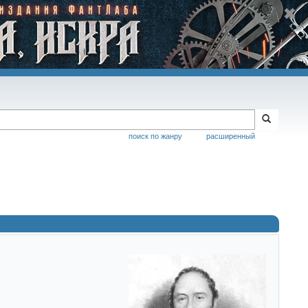
поиск по жанру
расширенный