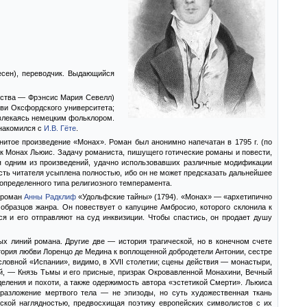
есен), переводчик. Выдающийся
жества — Фрэнсис Мария Севелл)
кви Оксфордского университета;
увлекаясь немецким фольклором.
знакомился с
И.В. Гёте
.
нитое произведение «Монах». Роман был анонимно напечатан в 1795 г. (по
ак Монах Льюис. Задачу романиста, пишущего готические романы и повести,
ся одним из произведений, удачно использовавших различные модификации
сть читателя усыплена полностью, ибо он не может предсказать дальнейшее
 определенного типа религиозного темперамента.
л роман
Анны Радклиф
«Удольфские тайны» (1794). «Монах» — «архетипично
бразцов жанра. Он повествует о капуцине Амбросио, которого склонила к
я и его отправляют на суд инквизиции. Чтобы спастись, он продает душу
х линий романа. Другие две — история трагической, но в конечном счете
тория любви Лоренцо де Медина к воплощенной добродетели Антонии, сестре
словной «Испании», видимо, в XVII столетии; сцены действия — монастыри,
ей, — Князь Тьмы и его присные, призрак Окровавленной Монахини, Вечный
ления и похоти, а также одержимость автора «эстетикой Смерти». Льюиса
 разложение мертвого тела — не эпизоды, но суть художественная ткань
ской наглядностью, предвосхищая поэтику европейских символистов с их