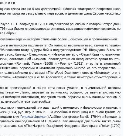
сни и т.п.
однако слава его не была долговечной. «Монах» эпатировал современников
дённая им мода на сексуальную перверсию и демонизм дала Европе несколько
усе. С. Т. Колрилдж в 1797 г. опубликовал рецензию, в которой, отдав дань
1798 года Льюис отцензурировал эпизоды, вызвавшие нарекания критиков, но
ял Байрон.
работанной версии история стала еще более шокирующей и провокационной.
щин в английском парламенте. Он написал несколько пьес, самой успешной
1798 поставил театр «Друри-Лейн» под руководством Р.Б. Шеридана. В том же
ние своих баллад «Гленфинлас», «Иванов вечер», «Серый брат» с влиянием
логии, составленной Льюисом; впоследствии он неоднократно давал понять,
томные «Romantic Tales» (1808) и «Poems» (1812), участие в анонимной
нтастическими образами и мотивами пронизано многое из его творчества —
и и фэнтезийными мотивами «The Wood Daemon»; повесть «Mistrust», опять
rdins», «Amorassan» и «The Anaconda»; а также некоторые стихотворения и
вных произведений в жанре готических ужасов, в значительной степени
рла Гутке — Льюис первым из готических романистов ввел в английскую
 из немецких источников, послужив таким образом очень важным звеном в
тастической литературы вообще.
скольких переложений или адаптаций с немецкого и французского языков, и
e» (1804, рус. пер. в 1807 г. — «Разбойник в Венеции») и «Feudal Tyrants, or
реводами книг
Генриха Цшокке
(«Abällino, der grosse Bandit, 1794») и Бенедикта
еиздавались они под именем М.Г. Льюиса. Как минимум две пьесы так же были
ставилась как «The Harper's Daughter») Фридриха Шиллера и «Rolla» (1799)