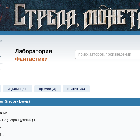
Лаборатория
Фантастики
издания (41)
премии (3)
статистика
w Gregory Lewis)
тания
(125), французский (1)
 г.
 г.