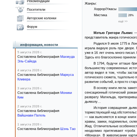
Рекомендации
Жанры:
Хоррор/Ужасы
Посетители
Мистика
28%
Авторские колонки
ещё >>
Форум
Мэтью Грегори Льюис
— 
представитель жанра готическог
Родился 9 июля 1775 в Ло
информация, новости
играла видную роль при дворе.
5 августа 2026 г.
уже в 16 лет очень много писал
Составлена библиография
Махмуда
Здесь его благосклонно приняли
Эль-Сайеда
В 1794, будучи атташе бри
большинству современных источн
4 августа 2026 г.
автор видел в том, чтобы заст
Составлена библиография
Маркуса
готического сюжета, тщательно 
Кливера
развитие событий, а просто стар
В основу книги легла заме
3 августа 2026 г.
сенсационный готический рома
Составлена библиография
Моники
разврату Матильда, притворивш
Ким
дьяволу…
2 августа 2026 г.
История совращения дьяво
Составлена библиография
торжествующей над обстоятельст
Вайшнави Патель
— как выясняется в конце книги
храмы, замки, подземелье, скл
1 августа 2026 г.
Жид. Отличительные особенност
Составлена библиография
Шэнь Тао
неодолимо притягивают «гроба
«Монаха». В живописании карти