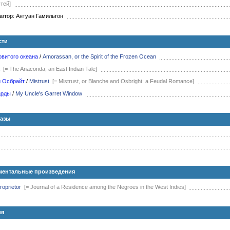
тей]
втор: Антуан Гамильтон
сти
овитого океана
/
Amorassan, or the Spirit of the Frozen Ocean
[= The Anaconda, an East Indian Tale]
и Осбрайт
/
Mistrust
[= Mistrust, or Blanche and Osbright: a Feudal Romance]
арды
/
My Uncle's Garret Window
казы
ментальные произведения
roprietor
[= Journal of a Residence among the Negroes in the West Indies]
ия