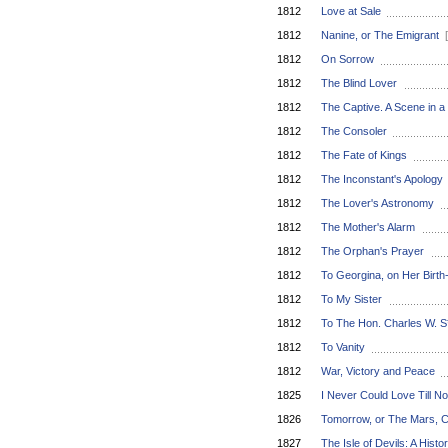
1812
Love at Sale
1812
Nanine, or The Emigrant
1812
On Sorrow
1812
The Blind Lover
1812
The Captive. A Scene in 
1812
The Consoler
1812
The Fate of Kings
1812
The Inconstant's Apology
1812
The Lover's Astronomy
1812
The Mother's Alarm
1812
The Orphan's Prayer
1812
To Georgina, on Her Birt
1812
To My Sister
1812
To The Hon. Charles W. S
1812
To Vanity
1812
War, Victory and Peace
1825
I Never Could Love Till N
1826
Tomorrow, or The Mars, 
1827
The Isle of Devils: A Histor