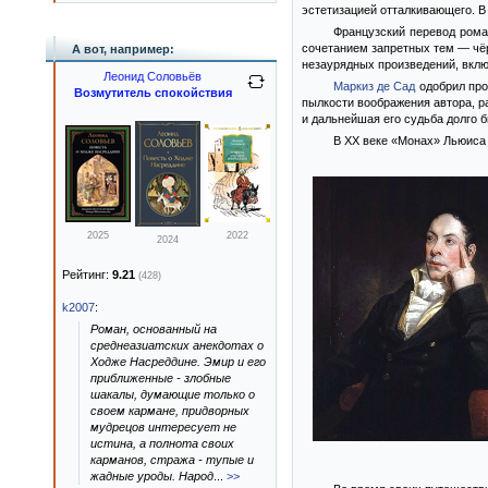
эстетизацией отталкивающего. В
Французский перевод рома
сочетанием запретных тем — чёр
А вот, например:
незаурядных произведений, вкл
Леонид Соловьёв
Маркиз де Сад
одобрил прои
Возмутитель спокойствия
пылкости воображения автора, р
и дальнейшая его судьба долго 
В XX веке «Монах» Льюиса 
2025
2022
2024
Рейтинг:
9.21
(428)
k2007
:
Роман, основанный на
среднеазиатских анекдотах о
Ходже Насреддине. Эмир и его
приближенные - злобные
шакалы, думающие только о
своем кармане, придворных
мудрецов интересует не
истина, а полнота своих
карманов, стража - тупые и
жадные уроды. Народ
...
>>