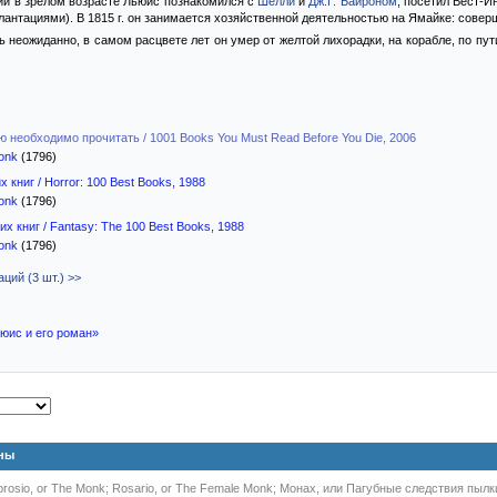
ий в зрелом возрасте Льюис познакомился с
Шелли
и
Дж.Г. Байроном
, посетил Вест-И
антациями). В 1815 г. он занимается хозяйственной деятельностью на Ямайке: соверш
 неожиданно, в самом расцвете лет он умер от желтой лихорадки, на корабле, по пути
ую необходимо прочитать / 1001 Books You Must Read Before You Die, 2006
onk
(1796)
 книг / Horror: 100 Best Books, 1988
onk
(1796)
х книг / Fantasy: The 100 Best Books, 1988
onk
(1796)
ций (3 шт.) >>
юис и его роман»
аны
brosio, or The Monk; Rosario, or The Female Monk; Монах, или Пагубные следствия пыл