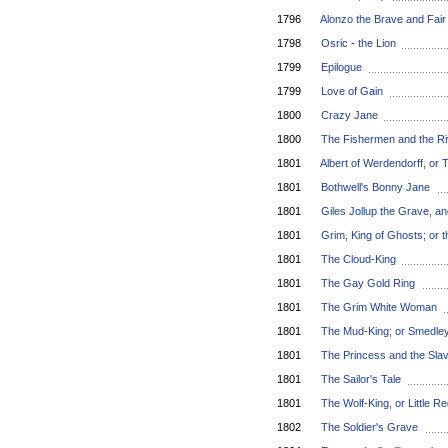
1796
Alonzo the Brave and Fai
1798
Osric - the Lion
1799
Epilogue
1799
Love of Gain
1800
Crazy Jane
1800
The Fishermen and the R
1801
Albert of Werdendorff, or
1801
Bothwell's Bonny Jane
1801
Giles Jollup the Grave, a
1801
Grim, King of Ghosts; or 
1801
The Cloud-King
1801
The Gay Gold Ring
1801
The Grim White Woman
1801
The Mud-King; or Smedle
1801
The Princess and the Sla
1801
The Sailor's Tale
1801
The Wolf-King, or Little R
1802
The Soldier's Grave