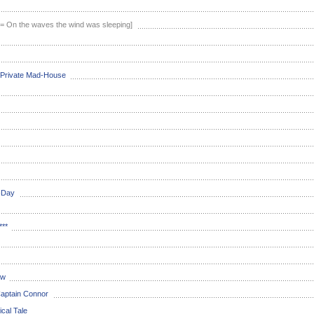
[= On the waves the wind was sleeping]
a Private Mad-House
h-Day
***
ow
Captain Connor
ical Tale