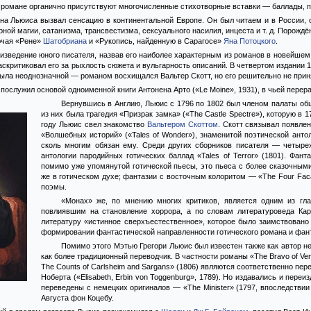
 романе органично присутствуют многочисленные стихотворные вставки — баллады, пе
на Льюиса вызвал сенсацию в континентальной Европе. Он был читаем и в России, 
ной магии, сатанизма, трансвестизма, сексуального насилия, инцеста и т. д. Порож
ючая «Рене»
Шатобриана
и «Рукопись, найденную в Сарагосе»
Яна Потоцкого
.
зведение юного писателя, назвав его наиболее характерным из романов в новейшем вк
аскритиковал его за рыхлость сюжета и вульгарность описаний. В четвертом издании 
была неоднозначной — романом восхищался Вальтер Скотт, но его решительно не прин
послужил основой одноименной книги Антонена Арто («Le Moine», 1931), в чьей пере
Вернувшись в Англию, Льюис с 1796 по 1802 был членом палаты об
из них была трагедия «Призрак замка» («The Castle Spectre»), которую в 
году Льюис свел знакомство
Вальтером Скоттом
. Скотт связывал появле
«Волшебных историй» («Tales of Wonder»), знаменитой поэтической анто
сколь многим обязан ему. Среди других сборников писателя — четырех
антологии пародийных готических баллад «Tales of Terror» (1801). Фа
помимо уже упомянутой готической пьесы, это пьеса с более сказочным
же в готическом духе; фантазии с восточным колоритом — «The Four Faca
поэмы.
«Монах» же, по мнению многих критиков, является одним из гла
повлиявшим на становление хоррора, а по словам литературоведа Ка
литературу «истинное сверхъестественное», которое было заимствовано
формировании фантастической направленности готического романа и фан
Помимо этого Мэтью Грегори Льюис был известен также как автор не
как более традиционный переводчик. В частности романы «The Bravo of Venic
The Counts of Carlsheim and Sargans» (1806) являются соответственно пе
Ноберта («Elisabeth, Erbin von Toggenburg», 1789). Но издавались и пер
переведены с немецких оригиналов — «The Minister» (1797, впоследствии 
Августа фон Коцебу.