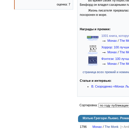
Во время своих путешеств
оценка: 7
Бекфорд он владел сахарными пл
Жизнь писателя прервалась
похоронен в море.
Награды и премии:
1001 книга, котор
→
лауреат
Монах
/
The M
Хоррор: 100 лучших
→
Монах
/
The M
лауреат
Фэнтези: 100 лучши
→
Монах
/
The M
лауреат
страница всех премий и номина
Статьи и интервью:
В. Скороденко «Монах Ль
Сортировка:
Мэтью Грегори Льюис. Ром
1796
Монах
/
The Monk
[= Am