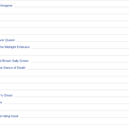
r Imogene
iver Queen
 The Midnight Embrace
nd Brown Sally Green
the Dance of Death
y’s Ghost
ve
ed-riding-hood