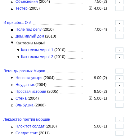
Объяснения
(2004)
7.50 (2)
-
Тестер
(2005)
4.00 (1)
-
И пришёл... Он!
-
Поле под репу
(2010)
7.00 (4)
-
Дом, милый дом
(2010)
-
Как тесны миры!
Как тесны миры! 1
(2010)
-
Как тесны миры! 2
(2010)
-
Легенды разных Миров
-
Невеста упыря
(2004)
9.00 (2)
-
Неудачник
(2004)
-
Простая история
(2005)
8.50 (2)
-
Стена
(2004)
5.00 (1)
-
Злыбушка
(2008)
-
Лекарство против морщин
-
Плох тот солдат
(2010)
5.00 (1)
-
Солдат спит
(2011)
-