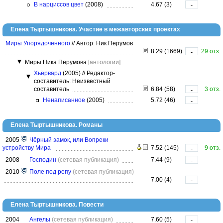
В нарциссов цвет
(2008)
4.67 (3)
-
Елена Тыртышникова. Участие в межавторских проектах
Миры Упорядоченного
//
Автор: Ник Перумов
8.29 (1669)
29 отз.
-
Миры Ника Перумова
[антологии]
Хьёрвард
(2005)
//
Редактор-
составитель: Неизвестный
составитель
6.84 (58)
3 отз.
-
Ненаписанное
(2005)
5.72 (46)
-
Елена Тыртышникова. Романы
2005
Чёрный замок, или Вопреки
устройству Мира
7.52 (145)
9 отз.
-
2008
Господин
(сетевая публикация)
7.44 (9)
-
2010
Поле под репу
(сетевая публикация)
7.00 (4)
-
Елена Тыртышникова. Повести
2004
Ангелы
(сетевая публикация)
7.60 (5)
-