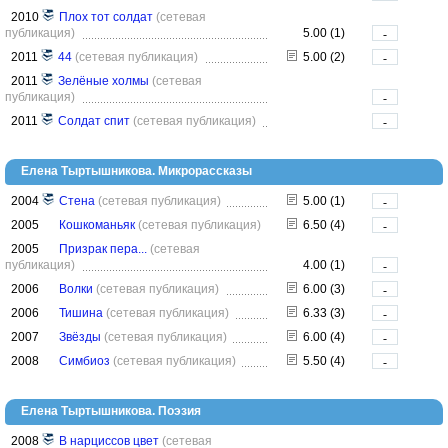
2010
Плох тот солдат
(сетевая
публикация)
5.00 (1)
-
2011
44
(сетевая публикация)
5.00 (2)
-
2011
Зелёные холмы
(сетевая
публикация)
-
2011
Солдат спит
(сетевая публикация)
-
Елена Тыртышникова. Микрорассказы
2004
Стена
(сетевая публикация)
5.00 (1)
-
2005
Кошкоманьяк
(сетевая публикация)
6.50 (4)
-
2005
Призрак пера...
(сетевая
публикация)
4.00 (1)
-
2006
Волки
(сетевая публикация)
6.00 (3)
-
2006
Тишина
(сетевая публикация)
6.33 (3)
-
2007
Звёзды
(сетевая публикация)
6.00 (4)
-
2008
Симбиоз
(сетевая публикация)
5.50 (4)
-
Елена Тыртышникова. Поэзия
2008
В нарциссов цвет
(сетевая