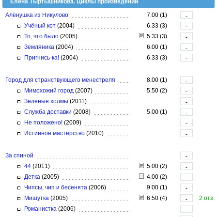
Елена Тыртышникова. Циклы произведений
Алёнушка из Никулово
7.00 (1)
-
Учёный кот
(2004)
6.33 (3)
-
То, что было
(2005)
5.33 (3)
-
Земляника
(2004)
6.00 (1)
-
Пригнись-ка!
(2004)
6.33 (3)
-
Город для странствующего менестреля
8.00 (1)
-
Мимохожий город
(2007)
5.50 (2)
-
Зелёные холмы
(2011)
-
Служба доставки
(2008)
5.00 (1)
-
Не положено!
(2009)
-
Истинное мастерство
(2010)
-
За спиной
-
44
(2011)
5.00 (2)
-
Детка
(2005)
4.00 (2)
-
Чипсы, чип и бесенята
(2006)
9.00 (1)
-
Мишутка
(2005)
6.50 (4)
2 отз.
-
Романистка
(2006)
-