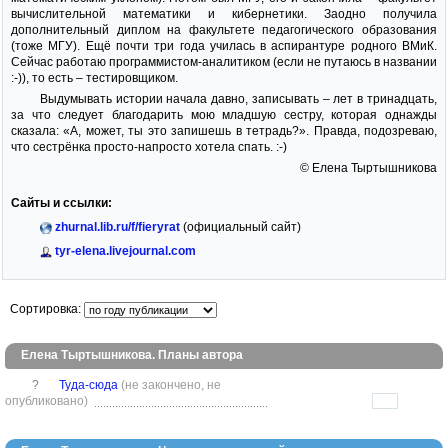
вычислительной математики и кибернетики. Заодно получила
дополнительный диплом на факультете педагогического образования
(тоже МГУ). Ещё почти три года училась в аспирантуре родного ВМиК.
Сейчас работаю программистом-аналитиком (если не путаюсь в названии
:-)), то есть – тестировщиком.
Выдумывать истории начала давно, записывать – лет в тринадцать,
за что следует благодарить мою младшую сестру, которая однажды
сказала: «А, может, ты это запишешь в тетрадь?». Правда, подозреваю,
что сестрёнка просто-напросто хотела спать. :-)
© Елена Тыртышникова
Сайты и ссылки:
zhurnal.lib.ru/f/fieryrat
(официальный сайт)
tyr-elena.livejournal.com
Сортировка:
Елена Тыртышникова. Планы автора
?
Туда-сюда
(не закончено, не
опубликовано)