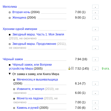
Милолика
-
Вторая ночь
(2004)
7.00 (1)
-
Женщина
(2004)
9.00 (1)
-
Хроники одной империи
-
Звездный марш. Часть 1. Моя Земля
(2010), не окончено
-
Звездный марш. Продолжение
(2011),
не окончено
-
Чёрный замок
7.94 (16)
-
Чёрный замок, или Вопреки
устройству Мира
(2005)
7.52 (145)
9 отз.
-
От замка к замку, или Книга Мира
Меченосец и вышивальщица
(2006)
6.14 (7)
-
Извините, я чихнул
(2010), не
окончено
6.00 (1)
-
Монета на ладони
(2010), не
окончено
7.00 (1)
-
Камень и ручей
(2005)
7.00 (6)
-