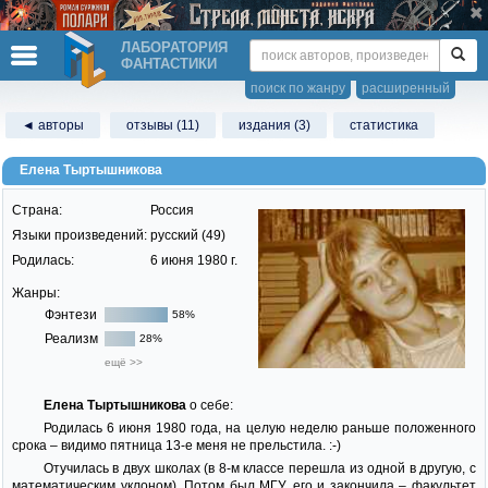
ЛАБОРАТОРИЯ
ФАНТАСТИКИ
поиск по жанру
расширенный
◄ авторы
отзывы (11)
издания (3)
статистика
Елена Тыртышникова
Страна:
Россия
Языки произведений:
русский (49)
Родилась:
6 июня 1980 г.
Жанры:
Фэнтези
58%
Реализм
28%
ещё >>
Елена Тыртышникова
о себе:
Родилась 6 июня 1980 года, на целую неделю раньше положенного
срока – видимо пятница 13-е меня не прельстила. :-)
Отучилась в двух школах (в 8-м классе перешла из одной в другую, с
математическим уклоном). Потом был МГУ, его и закончила – факультет