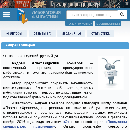
ЛАБОРАТОРИЯ
ФАНТАСТИКИ
поиск по жанру
расширенный
◄ авторы
отзывы (7)
издания (6)
статистика
Андрей Гончаров
Языки произведений:
русский (5)
Андрей Александрович Гончаров
—
современный прозаик, преимущественно
работающий в тематике историко-фантастического
детектива.
Автор предпочитает сохранять анонимность:
никаких данных о нём в сети не обнаружено, сетевых
публикаций тоже нет, неизвестно даже, пишет ли он
под собственной фамилией или под псевдонимом.
Известность Андрей Гончаров получил благодаря циклу романов
«Проект «Хронос»», построенных на сюжетах об учёных-историках,
отправляющихся в прошлое для расследования загадок российской
истории. Романы опубликованы практически единым блоком в феврале-
ноябре 2016 года издательством
«Э»
в авторской серии
«Попаданцы
специального назначения»
. Однако сколь-либо серьёзного