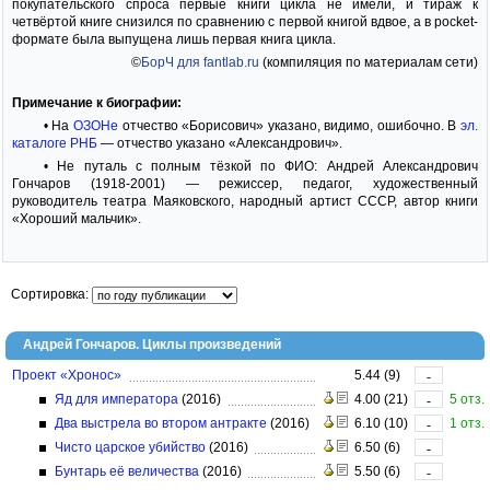
покупательского спроса первые книги цикла не имели, и тираж к
четвёртой книге снизился по сравнению с первой книгой вдвое, а в pocket-
формате была выпущена лишь первая книга цикла.
©
БорЧ для fantlab.ru
(компиляция по материалам сети)
Примечание к биографии:
• На
ОЗОНе
отчество «Борисович» указано, видимо, ошибочно. В
эл.
каталоге РНБ
— отчество указано «Александрович».
• Не путаль с полным тёзкой по ФИО: Андрей Александрович
Гончаров (1918-2001) — режиссер, педагог, художественный
руководитель театра Маяковского, народный артист СССР, автор книги
«Хороший мальчик».
Сортировка:
Андрей Гончаров. Циклы произведений
Проект «Хронос»
5.44 (9)
-
Яд для императора
(2016)
4.00 (21)
5 отз.
-
Два выстрела во втором антракте
(2016)
6.10 (10)
1 отз.
-
Чисто царское убийство
(2016)
6.50 (6)
-
Бунтарь её величества
(2016)
5.50 (6)
-