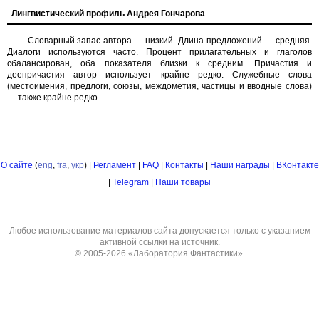
Лингвистический профиль Андрея Гончарова
Словарный запас автора — низкий. Длина предложений — средняя.
Диалоги используются часто. Процент прилагательных и глаголов
сбалансирован, оба показателя близки к средним. Причастия и
деепричастия автор использует крайне редко. Служебные слова
(местоимения, предлоги, союзы, междометия, частицы и вводные слова)
— также крайне редко.
О сайте
(
eng
,
fra
,
укр
) |
Регламент
|
FAQ
|
Контакты
|
Наши награды
|
ВКонтакте
|
Telegram
|
Наши товары
Любое использование материалов сайта допускается только с указанием
активной ссылки на источник.
© 2005-2026
«Лаборатория Фантастики»
.