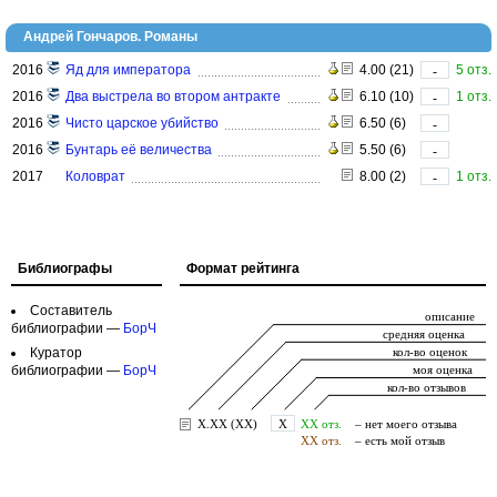
Андрей Гончаров. Романы
2016
Яд для императора
4.00 (21)
5 отз.
-
2016
Два выстрела во втором антракте
6.10 (10)
1 отз.
-
2016
Чисто царское убийство
6.50 (6)
-
2016
Бунтарь её величества
5.50 (6)
-
2017
Коловрат
8.00 (2)
1 отз.
-
Библиографы
Формат рейтинга
Составитель
библиографии —
БорЧ
Куратор
библиографии —
БорЧ