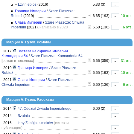
+
Łzy niebios
(2016)
5.33 (3)
-
Граница Империи
/
Szare Płaszcze:
Rubież
(2019)
6.65 (193)
10 отз.
-
Слава Империи
/
Szare Płaszcze: Chwała
Imperium
(2021)
, написано в 2020
6.60 (136)
6 отз.
-
Марцин А. Гузек. Романы
2017
Застава на окраине Империи.
Командория 54
/
Szare Płaszcze: Komandoria 54
[роман в новеллах]
6.66 (359)
31 отз.
-
2019
Граница Империи
/
Szare Płaszcze:
Rubież
6.65 (193)
10 отз.
-
2021
Слава Империи
/
Szare Płaszcze:
Chwała Imperium
6.60 (136)
6 отз.
-
Марцин А. Гузек. Рассказы
2014
47. Oddział Zwiadu Imperialnego
6.00 (2)
-
2014
Szatnia
-
2016
Inny Zabójca smoków
(сетевая
публикация)
-