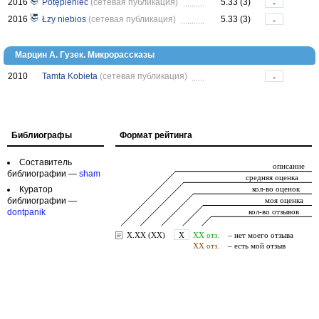
2016
Potępieniec
(сетевая публикация)
5.33 (3)
-
2016
Łzy niebios
(сетевая публикация)
5.33 (3)
-
Марцин А. Гузек. Микрорассказы
2010
Tamta Kobieta
(сетевая публикация)
-
Библиографы
Формат рейтинга
Составитель
библиографии —
sham
Куратор
библиографии —
dontpanik