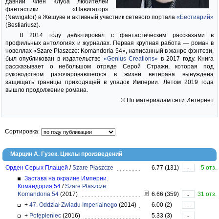
давний член Клуба любителей
фантастики «Навигатор»
(Nawigator) в Жешуве и активный участник сетевого портала
«Бестиарий»
(Bestiariusz).
В 2014 году дебютировал с фантастическим рассказами в
профильных антологиях и журналах. Первая крупная работа — роман в
новеллах «Szare Płaszcze: Komandoria 54», написанный в жанре фэнтези,
был опубликован в издательстве
«Genius Creations»
в 2017 году. Книга
рассказывает о небольшом отряде Серой Стражи, которая под
руководством разочаровавшегося в жизни ветерана вынуждена
защищать границы приходящей в упадок Империи. Летом 2019 года
вышло продолжение романа.
© По материалам сети Интернет
Сортировка:
Марцин А. Гузек. Циклы произведений
Орден Серых Плащей
/
Szare Płaszcze
6.77 (131)
5 отз.
-
Застава на окраине Империи.
Командория 54
/
Szare Płaszcze:
Komandoria 54
(2017)
6.66 (359)
31 отз.
-
+
47. Oddział Zwiadu Imperialnego
(2014)
6.00 (2)
-
+
Potępieniec
(2016)
5.33 (3)
-