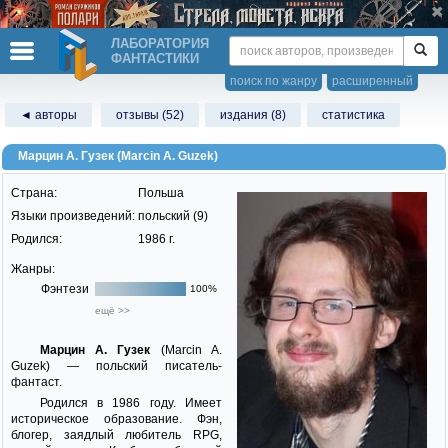
ЛАБОРАТОРИЯ
ФАНТАСТИКИ
поиск по жанру
расширенный
◄ авторы
отзывы (52)
издания (8)
статистика
Марцин А. Гузек (Marcin A. Guzek)
Страна:
Польша
Языки произведений:
польский (9)
Родился:
1986 г.
Жанры:
Фэнтези
100%
ещё >>
Марцин А. Гузек
(Marcin A.
Guzek) — польский писатель-
фантаст.
Родился в 1986 году. Имеет
историческое образование. Фэн,
блогер, заядлый любитель RPG,