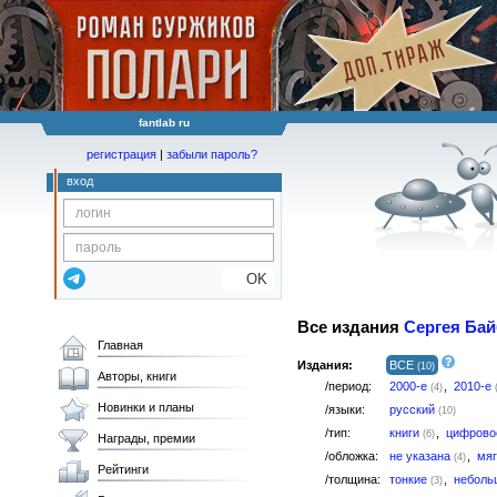
fantlab ru
регистрация
|
забыли пароль?
вход
OK
Все издания
Сергея Бай
Главная
Издания:
ВСЕ
(10)
Авторы, книги
/период:
2000-е
,
2010-е
(4)
Новинки и планы
/языки:
русский
(10)
/тип:
книги
,
цифров
(6)
Награды, премии
/обложка:
не указана
,
мя
(4)
Рейтинги
/толщина:
тонкие
,
небол
(3)