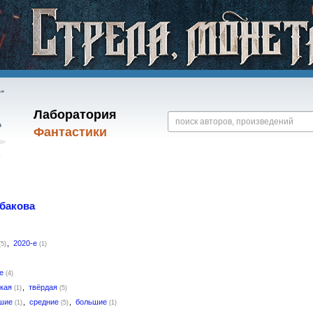
Лаборатория
Фантастики
бакова
,
2020-е
(5)
(1)
ое
(4)
гкая
,
твёрдая
(1)
(5)
ьшие
,
средние
,
большие
(1)
(5)
(1)