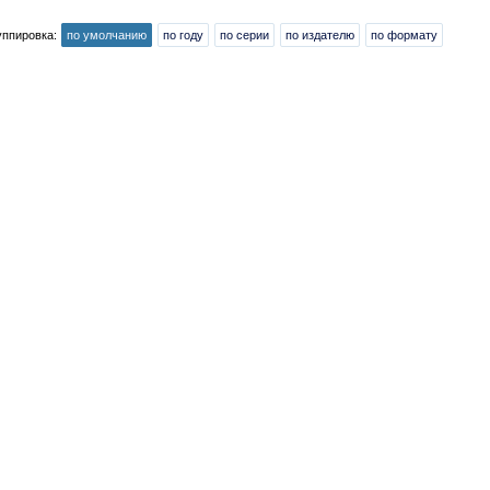
уппировка:
по умолчанию
по году
по серии
по издателю
по формату