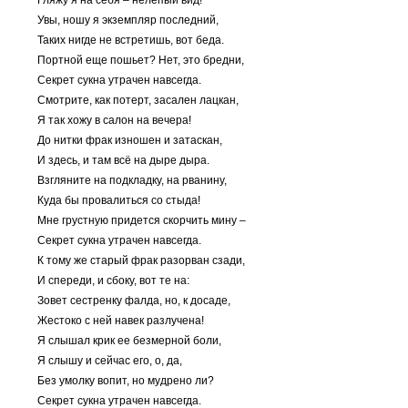
Гляжу я на себя – нелепый вид!
Увы, ношу я экземпляр последний,
Таких нигде не встретишь, вот беда.
Портной еще пошьет? Нет, это бредни,
Секрет сукна утрачен навсегда.
Смотрите, как потерт, засален лацкан,
Я так хожу в салон на вечера!
До нитки фрак изношен и затаскан,
И здесь, и там всё на дыре дыра.
Взгляните на подкладку, на рванину,
Куда бы провалиться со стыда!
Мне грустную придется скорчить мину –
Секрет сукна утрачен навсегда.
К тому же старый фрак разорван сзади,
И спереди, и сбоку, вот те на:
Зовет сестренку фалда, но, к досаде,
Жестоко с ней навек разлучена!
Я слышал крик ее безмерной боли,
Я слышу и сейчас его, о, да,
Без умолку вопит, но мудрено ли?
Секрет сукна утрачен навсегда.