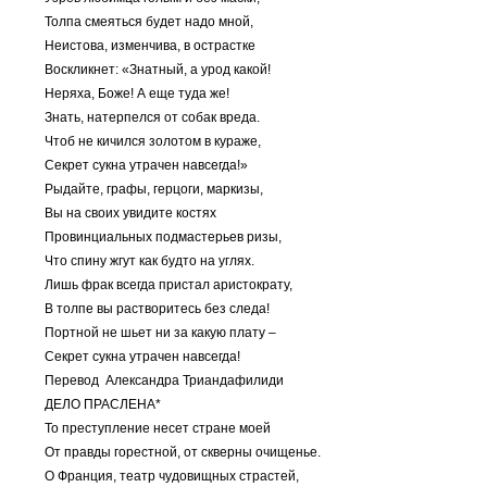
Толпа смеяться будет надо мной,
Неистова, изменчива, в острастке
Воскликнет: «Знатный, а урод какой!
Неряха, Боже! А еще туда же!
Знать, натерпелся от собак вреда.
Чтоб не кичился золотом в кураже,
Секрет сукна утрачен навсегда!»
Рыдайте, графы, герцоги, маркизы,
Вы на своих увидите костях
Провинциальных подмастерьев ризы,
Что спину жгут как будто на углях.
Лишь фрак всегда пристал аристократу,
В толпе вы растворитесь без следа!
Портной не шьет ни за какую плату –
Секрет сукна утрачен навсегда!
Перевод Александра Триандафилиди
ДЕЛО ПРАСЛЕНА*
То преступление несет стране моей
От правды горестной, от скверны очищенье.
О Франция, театр чудовищных страстей,