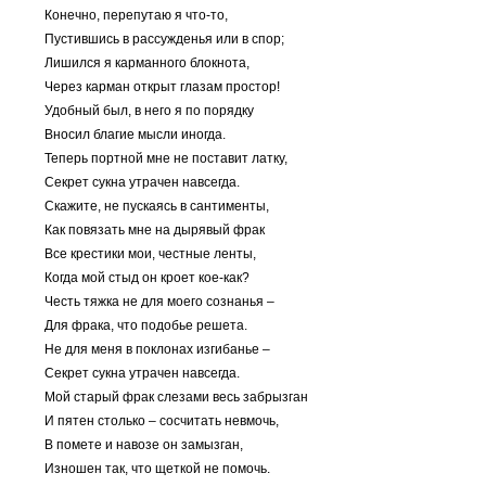
Конечно, перепутаю я что-то,
Пустившись в рассужденья или в спор;
Лишился я карманного блокнота,
Через карман открыт глазам простор!
Удобный был, в него я по порядку
Вносил благие мысли иногда.
Теперь портной мне не поставит латку,
Секрет сукна утрачен навсегда.
Скажите, не пускаясь в сантименты,
Как повязать мне на дырявый фрак
Все крестики мои, честные ленты,
Когда мой стыд он кроет кое-как?
Честь тяжка не для моего сознанья –
Для фрака, что подобье решета.
Не для меня в поклонах изгибанье –
Секрет сукна утрачен навсегда.
Мой старый фрак слезами весь забрызган
И пятен столько – сосчитать невмочь,
В помете и навозе он замызган,
Изношен так, что щеткой не помочь.