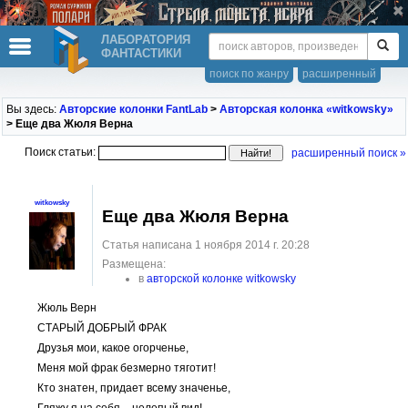
ЛАБОРАТОРИЯ
ФАНТАСТИКИ
поиск по жанру
расширенный
Вы здесь:
Авторские колонки FantLab
>
Авторская колонка «witkowsky»
> Еще два Жюля Верна
Поиск статьи:
расширенный поиск »
witkowsky
Еще два Жюля Верна
Статья написана 1 ноября 2014 г. 20:28
Размещена:
в
авторской колонке witkowsky
Жюль Верн
СТАРЫЙ ДОБРЫЙ ФРАК
Друзья мои, какое огорченье,
Меня мой фрак безмерно тяготит!
Кто знатен, придает всему значенье,