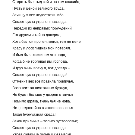
Стереть бы стыд сей и на том спасибо,
Пусть и ценой великого труда,
Зачищу я все недостатки, ибо
Секрет сукна утрачен навсегда.
Нередко из неправых побуждений
Его другим я тайно доверял,
Хоть был он прочен, мягок, тем не мене
Красу и лоск пиджак мой потерял.
И был бы я хозяином что надо,
Когда б не торговал им, господа,
И груз вины влачу я, вот досада –
Секрет сукна утрачен навсегда!
Отменит век все правила приличья,
Возвысит он ничтожных буржуа,
Не будет больше у дворян отличья
Помимо фрака, ткань чья не нова.
Нет, недостойна высшего сословья
Такая буржуазная среда!
Закон приличья – только пустословье;
Секрет сукна утрачен навсегда.
Узрев любимца голым и без маски,