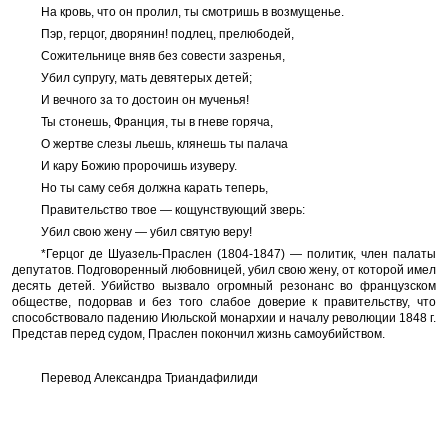
На кровь, что он пролил, ты смотришь в возмущенье.
Пэр, герцог, дворянин! подлец, прелюбодей,
Сожительнице вняв без совести зазренья,
Убил супругу, мать девятерых детей;
И вечного за то достоин он мученья!
Ты стонешь, Франция, ты в гневе горяча,
О жертве слезы льешь, клянешь ты палача
И кару Божию пророчишь изуверу.
Но ты саму себя должна карать теперь,
Правительство твое — кощунствующий зверь:
Убил свою жену — убил святую веру!
*Герцог де Шуазель-Праслен (1804-1847) — политик, член палаты
депутатов. Подговоренный любовницей, убил свою жену, от которой имел
десять детей. Убийство вызвало огромный резонанс во французском
обществе, подорвав и без того слабое доверие к правительству, что
способствовало падению Июльской монархии и началу революции 1848 г.
Представ перед судом, Праслен покончил жизнь самоубийством.
Перевод Александра Триандафилиди