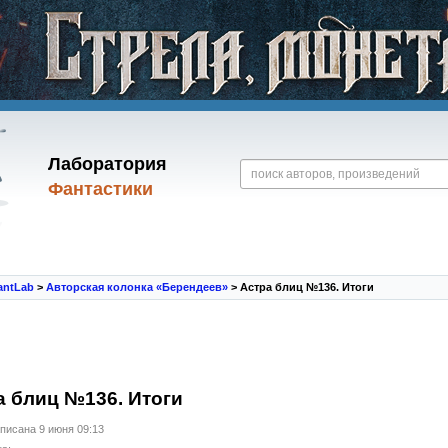
Лаборатория
Фантастики
antLab
>
Авторская колонка «Берендеев»
> Астра блиц №136. Итоги
а блиц №136. Итоги
писана 9 июня 09:13