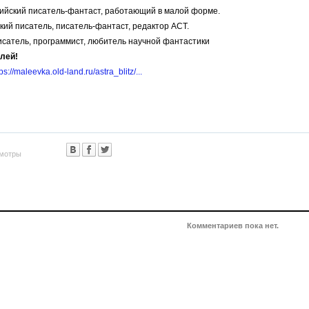
ийский писатель-фантаст, работающий в малой форме.
кий писатель, писатель-фантаст, редактор АСТ.
исатель, программист, любитель научной фантастики
лей!
ps://maleevka.old-land.ru/astra_blitz/...
мотры
Комментариев пока нет.