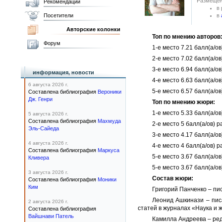
Размещен
Рекомендации
в
в
Посетители
Авторские колонки
Топ по мнению авторов
Форум
1-е место 7.21 балл(а/о
2-е место 7.02 балл(а/
3-е место 6.94 балл(а/
информация, новости
4-е место 6.63 балл(а/
6 августа 2026 г.
5-е место 6.57 балл(а/о
Составлена библиография
Вероники
Дж. Генри
Топ по мнению жюри:
1-е место 5.33 балл(а/о
5 августа 2026 г.
Составлена библиография
Махмуда
2-е место 5 балл(а/ов) 
Эль-Сайеда
3-е место 4.17 балл(а/
4 августа 2026 г.
4-е место 4 балл(а/ов) р
Составлена библиография
Маркуса
5-е место 3.67 балл(а/о
Кливера
5-е место 3.67 балл(а/о
3 августа 2026 г.
Состав жюри:
Составлена библиография
Моники
Ким
Григорий Панченко – пи
Леонид Ашкинази – писа
2 августа 2026 г.
статей в журналах «Наука и ж
Составлена библиография
Вайшнави Патель
Камилла Андреева – ре