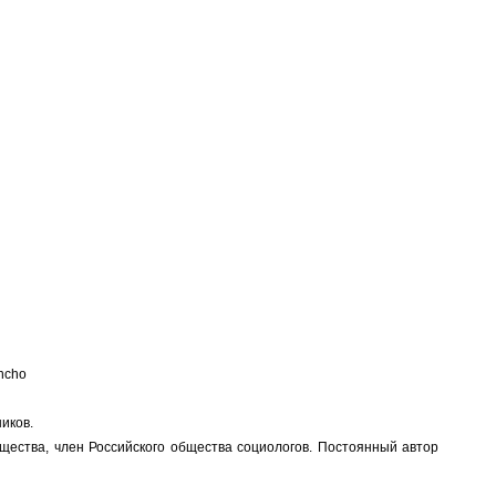
ncho
иков.
общества, член Российского общества социологов. Постоянный автор