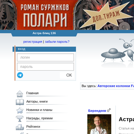
Астра блиц 136
регистрация
|
забыли пароль?
вход
OK
Вы здесь:
Авторские колонки F
Главная
Авторы, книги
Новинки и планы
Берендеев
Астр
Награды, премии
Рейтинги
Статья на