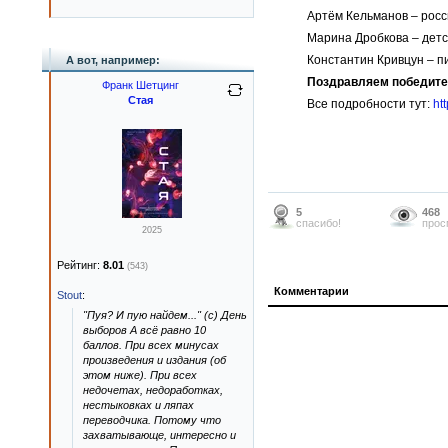
Артём Кельманов – росс
Марина Дробкова – детс
Константин Кривцун – п
А вот, например:
Поздравляем победите
Франк Шетцинг
Стая
Все подробности тут:
htt
5
468
спасибо!
прос
2025
Рейтинг:
8.01
(543)
Комментарии
Stout
:
"Пуя? И пую найдем..." (с) День
выборов А всё равно 10
баллов. При всех минусах
произведения и издания (об
этом ниже). При всех
недочетах, недоработках,
нестыковках и ляпах
переводчика. Потому что
захватывающе, интересно и