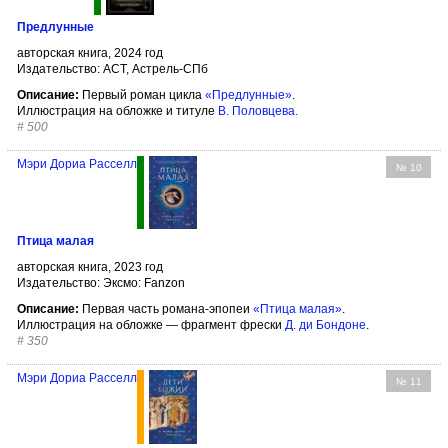
Предлунные
авторская книга, 2024 год
Издательство: АСТ, Астрель-СПб
Описание:
Первый роман цикла
«Предлунные»
.
Иллюстрация на обложке и титуле
В. Половцева
.
#
500
Мэри Дориа Расселл
№ 10
Птица малая
авторская книга, 2023 год
Издательство: Эксмо: Fanzon
Описание:
Первая часть романа-эпопеи
«Птица малая»
.
Иллюстрация на обложке — фрагмент фрески
Д. ди Бондоне
.
#
350
Мэри Дориа Расселл
№ 11