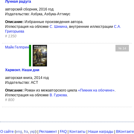
Лунная радуга
авторский сборник, 2016 год
Издательство: Азбука, Азбука-Аттикус
Описание:
Избранные произведения автора.
Иллюстрация на обложке
С. Шикина
, внутренние иллюстрации
С.А.
Григорьева
#
1350
Майк Гелприн
№ 14
Хармонт. Наши дни
авторская книга, 2014 год
Издательство: АСТ
Описание:
Роман из межавторского цикла
«Пикник на обочине»
.
Иллюстрация на обложке
В. Гуркова
.
#
800
О сайте
(
eng
,
fra
,
укр
) |
Регламент
|
FAQ
|
Контакты
|
Наши награды
|
ВКонтакте