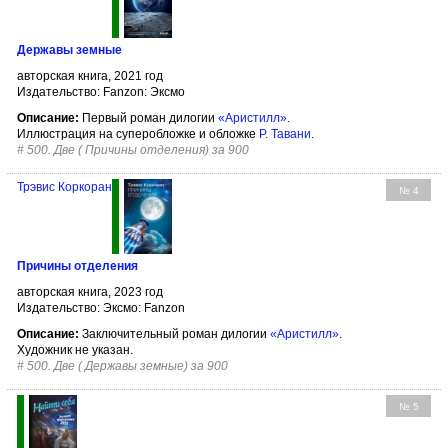
Державы земные
авторская книга, 2021 год
Издательство: Fanzon: Эксмо
Описание:
Первый роман дилогии
«Аристилл»
.
Иллюстрация на суперобложке и обложке
Р. Тавани
.
#
500. Две ( Причины отделения) за 900
Трэвис Коркоран
№ 4
Причины отделения
авторская книга, 2023 год
Издательство: Эксмо: Fanzon
Описание:
Заключительный роман дилогии
«Аристилл»
.
Художник не указан.
#
500. Две ( Державы земные) за 900
№ 5