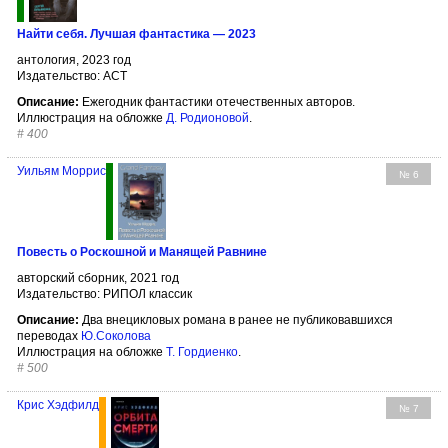
Найти себя. Лучшая фантастика — 2023
антология, 2023 год
Издательство: АСТ
Описание:
Ежегодник фантастики отечественных авторов.
Иллюстрация на обложке
Д. Родионовой
.
#
400
Уильям Моррис
№ 6
Повесть о Роскошной и Манящей Равнине
авторский сборник, 2021 год
Издательство: РИПОЛ классик
Описание:
Два внецикловых романа в ранее не публиковавшихся
переводах
Ю.Соколова
Иллюстрация на обложке
Т. Гордиенко
.
#
500
Крис Хэдфилд
№ 7