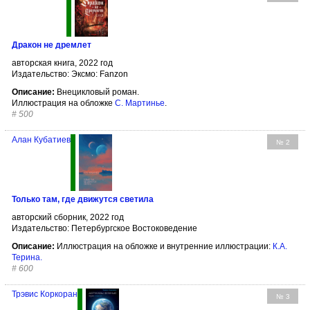
Дракон не дремлет
авторская книга, 2022 год
Издательство: Эксмо: Fanzon
Описание:
Внецикловый роман.
Иллюстрация на обложке
С. Мартинье
.
#
500
Алан Кубатиев
№ 2
Только там, где движутся светила
авторский сборник, 2022 год
Издательство: Петербургское Востоковедение
Описание:
Иллюстрация на обложке и внутренние иллюстрации:
К.А.
Терина
.
#
600
Трэвис Коркоран
№ 3