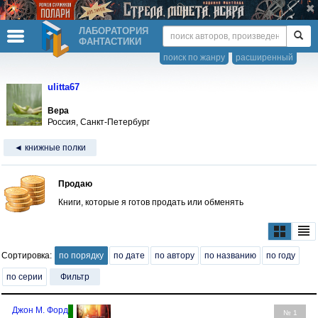
ЛАБОРАТОРИЯ
ФАНТАСТИКИ
поиск по жанру
расширенный
ulitta67
Вера
Россия, Санкт-Петербург
◄ книжные полки
Продаю
Книги, которые я готов продать или обменять
Сортировка:
по порядку
по дате
по автору
по названию
по году
по серии
Фильтр
Джон М. Форд
№ 1