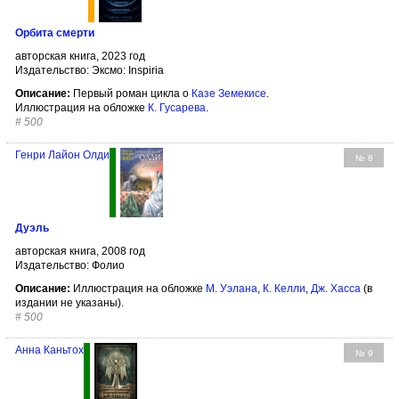
Орбита смерти
авторская книга, 2023 год
Издательство: Эксмо: Inspiria
Описание:
Первый роман цикла о
Казе Земекисе
.
Иллюстрация на обложке
К. Гусарева
.
#
500
Генри Лайон Олди
№ 8
Дуэль
авторская книга, 2008 год
Издательство: Фолио
Описание:
Иллюстрация на обложке
М. Уэлана
,
К. Келли
,
Дж. Хасса
(в
издании не указаны).
#
500
Анна Каньтох
№ 9