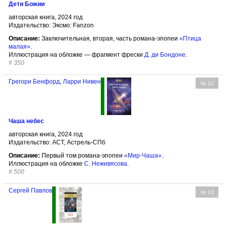
Дети Божии
авторская книга, 2024 год
Издательство: Эксмо: Fanzon
Описание:
Заключительная, вторая, часть романа-эпопеи
«Птица
малая»
.
Иллюстрация на обложке — фрагмент фрески
Д. ди Бондоне
.
#
350
Грегори Бенфорд
,
Ларри Нивен
№ 12
Чаша небес
авторская книга, 2024 год
Издательство: АСТ, Астрель-СПб
Описание:
Первый том романа-эпопеи
«Мир-Чаша»
.
Иллюстрация на обложке
С. Неживясова
.
#
500
Сергей Павлов
№ 13