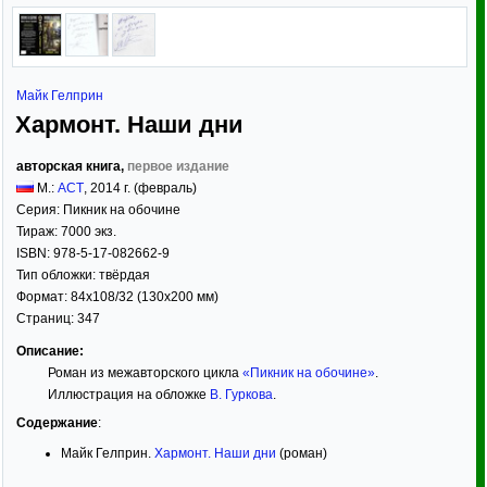
Майк Гелприн
Хармонт. Наши дни
авторская книга,
первое издание
М.:
АСТ
,
2014
г. (февраль)
Серия:
Пикник на обочине
Тираж:
7000 экз.
ISBN:
978-5-17-082662-9
Тип обложки:
твёрдая
Формат:
84x108/32
(130x200 мм)
Страниц:
347
Описание:
Роман из межавторского цикла
«Пикник на обочине»
.
Иллюстрация на обложке
В. Гуркова
.
Содержание
:
Майк Гелприн.
Хармонт. Наши дни
(роман)