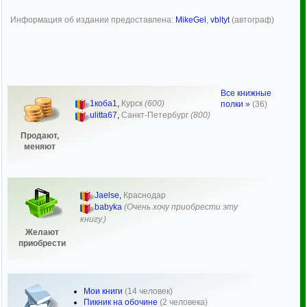
Информация об издании предоставлена:
MikeGel
,
vbltyt
(автограф)
Все книжные
1коба1
,
Курск
(600)
полки »
(36)
ulitta67
,
Санкт-Петербург
(800)
Продают,
меняют
Jaelse
,
Краснодар
babyka
(Очень хочу приобрести эту
книгу.)
Желают
приобрести
Мои книги
(14 человек)
Пикник на обочине
(2 человека)