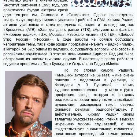
несколько ролей в кинематографе.
Институт закончил в 1995 году, уже
практически будучи актером сразу
двух театров: им. Симонова и «Сатирикон». Однако впоследствии
театральную карьеру сменило увлечение работой в СМИ. Кирилл Радциг
активно участвовал в таких передачах на радио и телевидении, как
«Времечко» (АТВ), «Зарядка для страны» (7ТВ), «Аргументы и факты»,
«Мировое радио», «Эхо Москвы», «Зеркало жизни» (ТК ТДК), «Доброе
утро, Россия» («Россия»). В ходе работы не боялся обсуждать
неприятные темы, так в ходе эфира программы «Ранеты» радио «Маяк»,
в которой он был одним из ведущих, обсуждались вопросы клановости в
российском шоу-бизнесе. В этот же день машина Кирилла Радцига была
обстреляна из пневматического оружия. В настоящее время работает
ведущим программы «Парк Культуры и Отдыха» на Радио «Маяк».
Но, по словам самого Радцига,
«бывших» актеров не бывает. «Мне очень
повезло с педагогами в училище, и
благодаря А. В. Пушкиной – гению
художественного слова — у меня в руках
профессия чтеца, которую я пытаюсь
реализовать всеми доступными способами:
аудиокниги, закадровый текст, озвучка
фильмов, рекламы, радиоспектакли». И
действительно, Кирилл Радциг своим
талантом художественного чтения взыскал
искреннею любовь слушателей, о чем
свидетельствует значительное количество
начитанных произведений самых разных