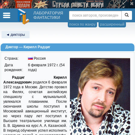
ЛАБОРАТОРИЯ
ФАНТАСТИКИ
поиск по жанру
расширенный
◄ дикторы
Диктор — Кирилл Радциг
Страна:
Россия
Дата
6 февраля 1972 г. (54
рождения:
года)
Радциг Кирилл
Александрович
родился 6 февраля
1972 года в Москве. Детство провел
на Филях, сочетая английскую
спецшколу с музыкальной,
увлекался плаванием. После
окончания школы поступил в
Московский авиационный институт,
но через пару лет поступил в
Высшее театральное училище им.
Б. В. Щукина на курс А. А. Казанской.
В период обучения успел исполнить