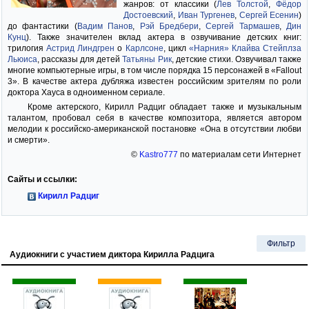
жанров: от классики (
Лев Толстой
,
Фёдор
Достоевский
,
Иван Тургенев
,
Сергей Есенин
)
до фантастики (
Вадим Панов
,
Рэй Бредбери
,
Сергей Тармашев
,
Дин
Кунц
). Также значителен вклад актера в озвучивание детских книг:
трилогия
Астрид Линдгрен
о
Карлсоне
, цикл
«Нарния»
Клайва Стейплза
Льюиса
, рассказы для детей
Татьяны Рик
, детские стихи. Озвучивал также
многие компьютерные игры, в том числе порядка 15 персонажей в «Fallout
3». В качестве актера дубляжа известен российским зрителям по роли
доктора Хауса в одноименном сериале.
Кроме актерского, Кирилл Радциг обладает также и музыкальным
талантом, пробовал себя в качестве композитора, является автором
мелодии к российско-американской постановке «Она в отсутствии любви
и смерти».
©
Kastro777
по материалам сети Интернет
Сайты и ссылки:
Кирилл Радциг
Фильтр
Аудиокниги с участием диктора Кирилла Радцига