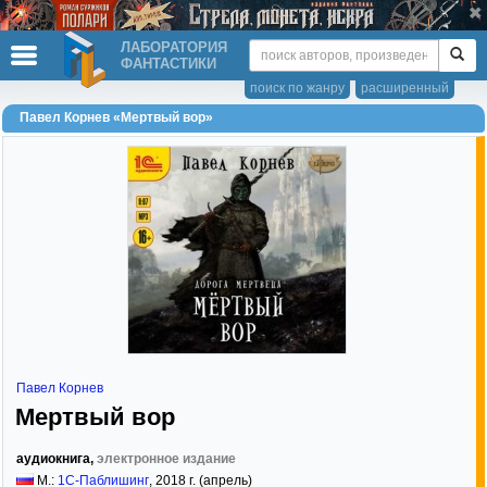
ЛАБОРАТОРИЯ
ФАНТАСТИКИ
поиск по жанру
расширенный
Павел Корнев «Мертвый вор»
Павел Корнев
Мертвый вор
аудиокнига,
электронное издание
М.:
1С-Паблишинг
,
2018
г. (апрель)