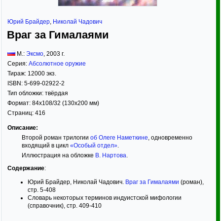
Юрий Брайдер
,
Николай Чадович
Враг за Гималаями
М.:
Эксмо
,
2003
г.
Серия:
Абсолютное оружие
Тираж:
12000 экз.
ISBN:
5-699-02922-2
Тип обложки:
твёрдая
Формат:
84x108/32
(130x200 мм)
Страниц:
416
Описание:
Второй роман трилогии
об Олеге Наметкине
, одновременно
входящий в цикл
«Особый отдел»
.
Иллюстрация на обложке
В. Нартова
.
Содержание
:
Юрий Брайдер, Николай Чадович.
Враг за Гималаями
(роман),
стр. 5-408
Словарь некоторых терминов индуистской мифологии
(справочник), стр. 409-410