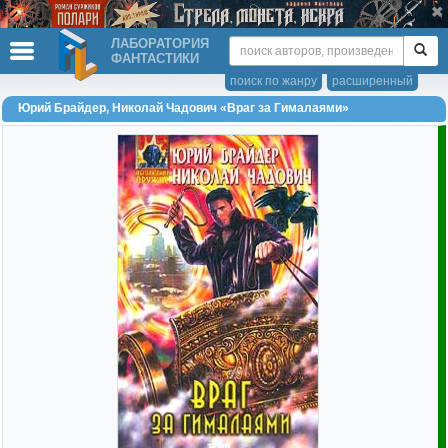
ЛАБОРАТОРИЯ
ФАНТАСТИКИ
поиск по жанру
расширенный
Юрий Брайдер, Николай Чадович «Враг за Гималаями»