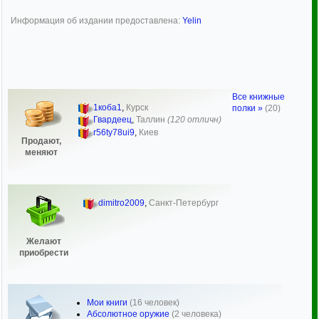
Информация об издании предоставлена:
Yelin
Все книжные
1коба1
,
Курск
полки »
(20)
Гвардеец
,
Таллин
(120 отличн)
r56ty78ui9
,
Киев
Продают,
меняют
dimitro2009
,
Санкт-Петербург
Желают
приобрести
Мои книги
(16 человек)
Абсолютное оружие
(2 человека)