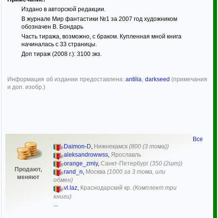
Издано в авторской редакции.
В журнале Мир фантастики №1 за 2007 год художником
обозначен В. Бондарь
Часть тиража, возможно, с браком. Купленная мной книга
начиналась с 33 страницы.
Доп тираж (2008 г.): 3100 экз.
Информация об издании предоставлена:
antilia
,
darkseed
(примечания
и доп. изобр.)
Все
Daimon-D
,
Нижнекамск
(800 (3 тома))
aleksandrowwss
,
Ярославль
orange_zmiy
,
Санкт-Петербург
(350 (2шт))
Продают,
rand_n
,
Москва
(1000 за 3 тома, или
меняют
обмен)
vl.laz
,
Краснодарский кр.
(Комплект три
книги)
...