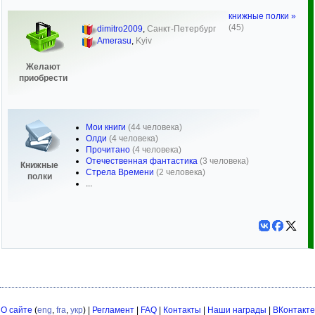
книжные полки »
(45)
dimitro2009
,
Санкт-Петербург
Amerasu
,
Kyiv
Желают
приобрести
Мои книги
(44 человека)
Олди
(4 человека)
Прочитано
(4 человека)
Отечественная фантастика
(3 человека)
Книжные
Стрела Времени
(2 человека)
полки
...
О сайте
(
eng
,
fra
,
укр
) |
Регламент
|
FAQ
|
Контакты
|
Наши награды
|
ВКонтакте