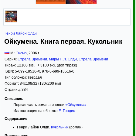
Генри Лайон Олди
Ойкумена. Книга первая. Кукольник
М.:
Эксмо
,
2006
г.
Серия:
Стрела Времени. Миры Г. Л. Олди
,
Стрела Времени
Тираж:
12100 экз. + 3100 экз. (доп.тираж)
ISBN:
5-699-18516-X, 978-5-699-18516-0
Тип обложки:
твёрдая
Формат:
84x108/32
(130x200 мм)
Страниц:
384
Описание:
Первая часть романа-эпопеи
«Ойкумена»
.
Иллюстрация на обложке
Е. Гондик
.
Содержание
:
Генри Лайон Олди.
Кукольник
(роман)
Примечание: