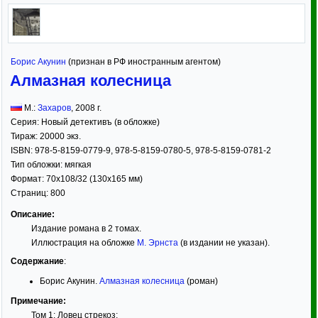
Борис Акунин
(признан в РФ иностранным агентом)
Алмазная колесница
М.:
Захаров
,
2008
г.
Серия:
Новый детективъ (в обложке)
Тираж:
20000 экз.
ISBN:
978-5-8159-0779-9, 978-5-8159-0780-5, 978-5-8159-0781-2
Тип обложки:
мягкая
Формат:
70x108/32
(130x165 мм)
Страниц:
800
Описание:
Издание романа в 2 томах.
Иллюстрация на обложке
М. Эрнста
(в издании не указан).
Содержание
:
Борис Акунин.
Алмазная колесница
(роман)
Примечание:
Том 1: Ловец стрекоз;