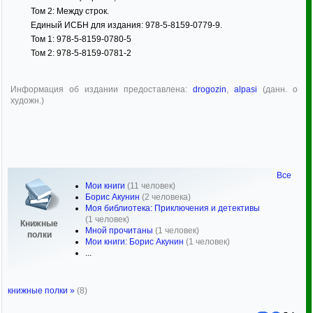
Том 2: Между строк.
Единый ИСБН для издания: 978-5-8159-0779-9.
Том 1: 978-5-8159-0780-5
Том 2: 978-5-8159-0781-2
Информация об издании предоставлена:
drogozin
,
alpasi
(данн. о
художн.)
Все
Мои книги
(11 человек)
Борис Акунин
(2 человека)
Моя библиотека: Приключения и детективы
(1 человек)
Книжные
Мной прочитаны
(1 человек)
полки
Мои книги: Борис Акунин
(1 человек)
...
книжные полки »
(8)