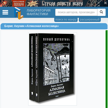
ЛАБОРАТОРИЯ
ФАНТАСТИКИ
поиск по жанру
расширенный
Борис Акунин «Алмазная колесница»