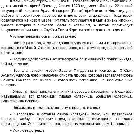
II том «Между строк» или 2 часть, является скорее приключенческо-
детективной историей. Время действия 1878 год, место Япония. 22 летний
титулярный советник Эраст Фандорин (Расти) прибывает в Иокогаму, для
работы в российском посольстве в должности вице-консул. Пока герой
осваивается на новом месте, читатель погружается в быт и жизнь Японии,
узнает историю знакомства Масы с хозяином, а потом происходит
покушение на министра Окубо и Расти берется расследовать это дело…
Что мне понравилось в произведение:
- Наконец я узнал, чему Фандорин научился в Японии и как произошло
знакомство с Масой. Это часть жизни героя, все время находилась скрытой
от читателя;
- Получил удовольствие от атмосферы описываемой Японии: ниндзя,
гейши, самураи.
- Тронула история любви Эраста Фандорина и красавицы О-Юми.
Акунину удалось ярко и красочно описать любовь, которая заставляет кровь
бежать быстрее по жилам и совершать искренние, но необдуманные
поступки.
- Узнал о трех направлениях пути совершенствования в буддизме,
называемыми Три колесницы (Малая колесница, Большая колесница,
Алмазная колесница).
- Поразмышлял вместе с автором о порядке и хаосе.
- Напоследок я оставил самое «сладкое». Хокку или правильное
название Хайку — короткие стихи, которыми заканчиваются все главы
произведения. Они поистине прекрасно стилизованы автором. Например:
«Мой ловец стрекоз,