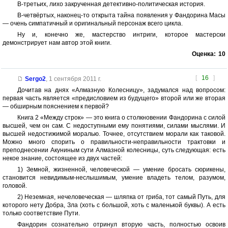
В-третьих, лихо закрученная детективно-политическая история.
В-четвёртых, наконец-то открыта тайна появления у Фандорина Масы
— очень симпатичный и оригинальный персонаж всего цикла.
Ну и, конечно же, мастерство интриги, которое мастерски
демонстрирует нам автор этой книги.
Оценка:
10
[
16
]
Sergo2
,
1 сентября 2011 г.
Дочитав на днях «Алмазную Колесницу», задумался над вопросом:
первая часть является «предисловием из будущего» второй или же вторая
— обширным пояснением к первой?
Книга 2 «Между строк» — это книга о столкновении Фандорина с силой
высшей, чем он сам. С недоступными ему понятиями, силами мыслями. И
высшей недостижимой моралью. Точнее, отсутствием морали как таковой.
Можно много спорить о правильности-неправильности трактовки и
преподнесении Акуниным сути Алмазной колесницы, суть следующая: есть
некое знание, состоящее из двух частей:
1) Земной, жизненной, человеческой — умение бросать сюрикены,
становится невидимым-неслышимым, умение владеть телом, разумом,
головой.
2) Неземная, нечеловеческая — шляпка от гриба, тот самый Путь, для
которого нету Добра, Зла (хоть с большой, хоть с маленькой буквы). А есть
только соответствие Пути.
Фандорин сознательно отринул вторую часть, полностью освоив