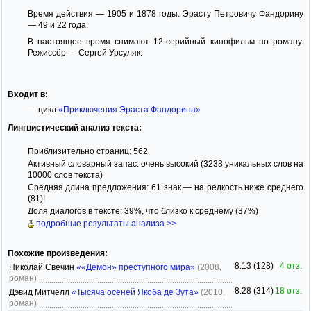
Время действия — 1905 и 1878 годы. Эрасту Петровичу Фандорину
— 49 и 22 года.
В настоящее время снимают 12-серийный кинофильм по роману.
Режиссёр — Сергей Урсуляк.
Входит в:
— цикл
«Приключения Эраста Фандорина»
Лингвистический анализ текста:
Приблизительно страниц: 562
Активный словарный запас: очень высокий (3238 уникальных слов на
10000 слов текста)
Средняя длина предложения: 61 знак — на редкость ниже среднего
(81)!
Доля диалогов в тексте: 39%, что близко к среднему (37%)
подробные результаты анализа >>
Похожие произведения:
8.13 (128)
4 отз.
Николай Свечин
««Демон» преступного мира»
(2008,
роман)
8.28 (314)
18 отз.
Дэвид Митчелл
«Тысяча осеней Якоба де Зута»
(2010,
роман)