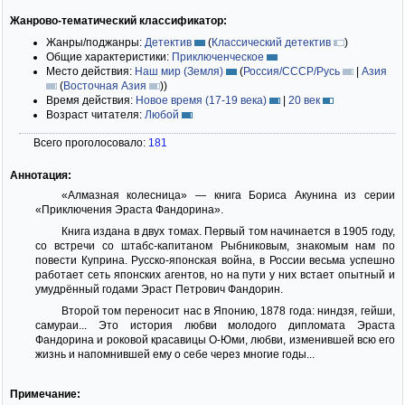
Жанрово-тематический классификатор:
Жанры/поджанры:
Детектив
(
Классический детектив
)
Общие характеристики:
Приключенческое
Место действия:
Наш мир (Земля)
(
Россия/СССР/Русь
|
Азия
(
Восточная Азия
)
)
Время действия:
Новое время (17-19 века)
|
20 век
Возраст читателя:
Любой
Всего проголосовало:
181
Аннотация:
«Алмазная колесница» — книга Бориса Акунина из серии
«Приключения Эраста Фандорина».
Книга издана в двух томах. Первый том начинается в 1905 году,
со встречи со штабс-капитаном Рыбниковым, знакомым нам по
повести Куприна. Русско-японская война, в России весьма успешно
работает сеть японских агентов, но на пути у них встает опытный и
умудрённый годами Эраст Петрович Фандорин.
Второй том переносит нас в Японию, 1878 года: ниндзя, гейши,
самураи... Это история любви молодого дипломата Эраста
Фандорина и роковой красавицы О-Юми, любви, изменившей всю его
жизнь и напомнившей ему о себе через многие годы...
Примечание: