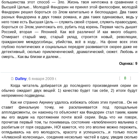
большинства этот способ — Зло. Жизнь твоя ничтожна в сравнении с
Высшей Целью... Молодой Фандорин не принял этой философии, молодой
Фандорин решил бороться со Злом капитально и беспощадно. Два таких
разных Фандорина в двух томах романа, и два таких одинаковых, ведь у
него тоже есть Высшая Цель — служить своей стране, служить правосудию,
бороться со Злом, уничтожать его, рубить под корень. Первая часть дышит
Россией, вторая — Японией. Как всё различно! И как много общего.
Отмирает старый мир, старый уклад, строится новый, революции,
гражданские междуусобицы, убийства, всё в ходу... На фоне всех этих
глубоко политических и социальных передряг развивается скорее даже не
детективный, сколько приключенческий, драматический, сюжет. Любовь и
смерть... Как вы близки и далеки...
Оценка:
9
[
8
]
Dafiny
,
6 января 2009 г.
Когда читатель добирается до последнего произведения серии он
обычно ожидает двух вещей: 1) качество будет так себе, 2) итоги будут
непременно подведены.
Как ни странно Акунину удалось избежать обоих этих пунктов... Он не
ставит финальную точку, не раскланивается под прощальные
апплодисменты, он наконец-то объясняет как Фандорин стал таким, каким
мы его видим на протяжении почти всей серии. Ведь что ни говори,
прочитав первый том, ты понимаешь состояние «влюбленного мальчика с
разбитым от горя сердцем», НО! кажется, что это вполне можно пережить,
оглядываясь на его молодость, красоту и успешность....и только после
«Алмазной колесницы», соединив несколько частей в одну, увидив сколько