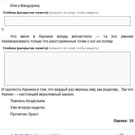
Или к Фандорину
Спойлер (раскрытие сюжета)
(кликните по нему, чтобы увидеть)
отцу своего сына, который в своем отрицании пути зашел так далеко
?
Что меня в Акунине всегда впечатляло — та это умение
переворачивать только что расставленные точки с ног на голову.
Спойлер (раскрытие сюжета)
(кликните по нему, чтобы увидеть)
Только утверждаешься в мысли, что Булкокс виновник всех бед, как
выясняется, что злодей — дон Цурумаки. Ах, нет — он не злодей, а
идейный борец за счастье, желающий Фандорину добра, а злодеи —
как раз-таки ниндзя. Стоп! Ниндзя не злодеи — все-таки Цурумаки
негодяй и акунин... Ах, но и Тамба при этом нагло использует всех,
даже жертвует своей дочерью... Ах, таки не жертвует...
И прелесть Акунина в том, что каждый раз веришь ему, как родному... Так что
Акунин — настоящий вероломный акунин.
Томлюсь бездельем
Уже вторую неделю.
Прочитан Эраст.
Оценка:
10