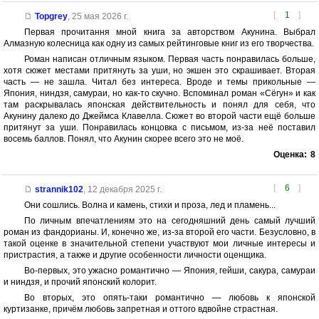
[
1
]
Topgrey
,
25 мая 2026 г.
Первая прочитання мной книга за авторством Акунина. Выбрал
Алмазную колесница как одну из самых рейтинговые книг из его творчества.
Роман написан отличным языком. Первая часть понравилась больше,
хотя сюжет местами притянуть за уши, но экшен это скрашивает. Вторая
часть — не зашла. Читал без интереса. Вроде и темы прикольные —
Япония, ниндзя, самураи, но как-то скучно. Вспоминал роман «Сёгун» и как
там раскрывалась японская действительность и понял для себя, что
Акунину далеко до Джеймса Клавелла. Сюжет во второй части ещё больше
притянут за уши. Понравилась концовка с письмом, из-за неё поставил
восемь баллов. Понял, что Акунин скорее всего это не моё.
Оценка:
8
[
6
]
strannik102
,
12 декабря 2025 г.
Они сошлись. Волна и камень, стихи и проза, лед и пламень...
По личным впечатлениям это на сегодняшний день самый лучший
роман из фандорианы. И, конечно же, из-за второй его части. Безусловно, в
такой оценке в значительной степени участвуют мои личные интересы и
пристрастия, а также и другие особенности личности оценщика.
Во-первых, это ужасно романтично — Япония, гейши, сакура, самураи
и ниндзя, и прочий японский колорит.
Во вторых, это опять-таки романтично — любовь к японской
куртизанке, причём любовь запретная и оттого вдвойне страстная.