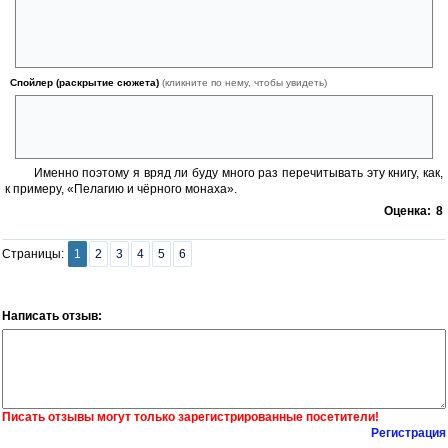
Вы уж извините, я всё время бокс смотрю, и смешанные
единоборства, и сам всё-таки немножко занимался единоборствами,
пусть недолго. Здесь был явный перебор, после которого пропадает
серьёзное восприятие книги, а с ним — и интерес.
Спойлер (раскрытие сюжета)
(кликните по нему, чтобы увидеть)
Жалко лучших друзей Фандорина, которых всех перебили
(американского сержанта, доктора и японского инспектора). После
этого у меня тоже интерес к книге подсел.
Именно поэтому я вряд ли буду много раз перечитывать эту книгу, как,
к примеру, «Пелагию и чёрного монаха».
Оценка:
8
Страницы:
1
2
3
4
5
6
Написать отзыв:
Писать отзывы могут только зарегистрированные посетители!
Регистрация