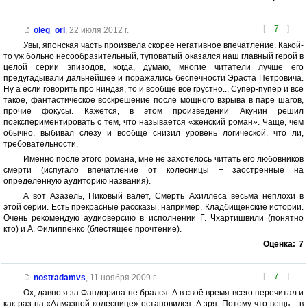
[
7
]
oleg_orl
,
22 июля 2012 г.
Увы, японская часть произвела скорее негативное впечатление. Какой-
то уж больно несообразительный, туповатый оказался наш главный герой в
целой серии эпизодов, когда, думаю, многие читатели лучше его
предугадывали дальнейшее и поражались беспечности Эраста Петровича.
Ну а если говорить про ниндзя, то и вообще все грустно... Супер-пупер и все
такое, фантастическое воскрешение после мощного взрыва в паре шагов,
прочие фокусы. Кажется, в этом произведении Акунин решил
поэкспериментировать с тем, что называется «женский роман». Чаще, чем
обычно, выбивал слезу и вообще снизил уровень логической, что ли,
требовательности.
Именно после этого романа, мне не захотелось читать его любовников
смерти (испугало впечатление от колесницы + заостренные на
определенную аудиторию названия).
А вот Азазель, Пиковый валет, Смерть Ахиллеса весьма неплохи в
этой серии. Есть прекрасные рассказы, например, Кладбищенские истории.
Очень рекомендую аудиоверсию в исполнении Г. Чхартишвили (понятно
кто) и А. Филиппенко (блестящее прочтение).
Оценка:
7
[
7
]
nostradamvs
,
11 ноября 2009 г.
Ох, давно я за Фандорина не брался. А в своё время всего перечитал и
как раз на «Алмазной колеснице» остановился. А зря. Потому что вещь – в