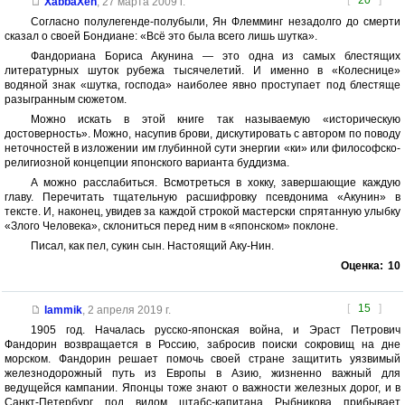
[
20
]
XabbaXen
,
27 марта 2009 г.
Согласно полулегенде-полубыли, Ян Флемминг незадолго до смерти
сказал о своей Бондиане: «Всё это была всего лишь шутка».
Фандориана Бориса Акунина — это одна из самых блестящих
литературных шуток рубежа тысячелетий. И именно в «Колеснице»
водяной знак «шутка, господа» наиболее явно проступает под блестяще
разыгранным сюжетом.
Можно искать в этой книге так называемую «историческую
достоверность». Можно, насупив брови, дискутировать с автором по поводу
неточностей в изложении им глубинной сути энергии «ки» или философско-
религиозной концепции японского варианта буддизма.
А можно расслабиться. Всмотреться в хокку, завершающие каждую
главу. Перечитать тщательную расшифровку псевдонима «Акунин» в
тексте. И, наконец, увидев за каждой строкой мастерски спрятанную улыбку
«Злого Человека», склониться перед ним в «японском» поклоне.
Писал, как пел, сукин сын. Настоящий Аку-Нин.
Оценка:
10
[
15
]
lammik
,
2 апреля 2019 г.
1905 год. Началась русско-японская война, и Эраст Петрович
Фандорин возвращается в Россию, забросив поиски сокровищ на дне
морском. Фандорин решает помочь своей стране защитить уязвимый
железнодорожный путь из Европы в Азию, жизненно важный для
ведущейся кампании. Японцы тоже знают о важности железных дорог, и в
Санкт-Петербург под видом штабс-капитана Рыбникова прибывает