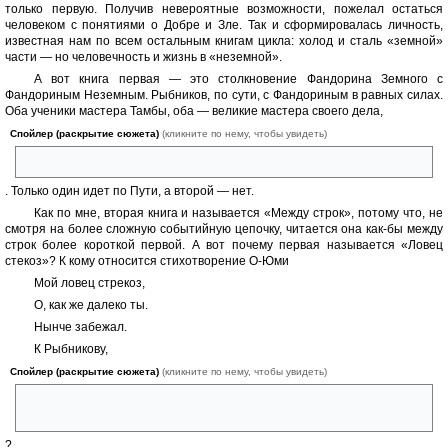
только первую. Получив невероятные возможности, пожелал остаться
человеком с понятиями о Добре и Зле. Так и сформировалась личность,
известная нам по всем остальным книгам цикла: холод и сталь «земной»
части — но человечность и жизнь в «неземной».
А вот книга первая — это столкновение Фандорина Земного с
Фандориным Неземным. Рыбников, по сути, с Фандориным в равных силах.
Оба ученики мастера Тамбы, оба — великие мастера своего дела,
Спойлер (раскрытие сюжета)
(кликните по нему, чтобы увидеть)
да еще и одной крови в прямом смысле слова
. Только один идет по Пути, а второй — нет.
Как по мне, вторая книга и называется «Между строк», потому что, не
смотря на более сложную событийную цепочку, читается она как-бы между
строк более короткой первой. А вот почему первая называется «Ловец
стекоз»? К кому относится стихотворение О-Юми
Мой ловец стрекоз,
О, как же далеко ты.
Нынче забежал.
К Рыбникову,
Спойлер (раскрытие сюжета)
(кликните по нему, чтобы увидеть)
ее сыну, убежавшему з своими стрекозами аж в Россию и нашедшему
там смерть
?