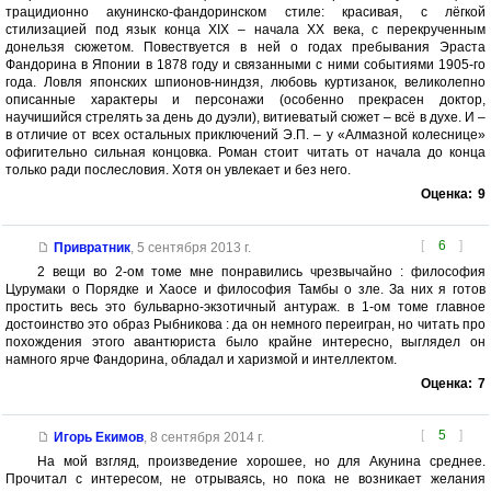
трацидионно акунинско-фандоринском стиле: красивая, с лёгкой
стилизацией под язык конца XIX – начала XX века, с перекрученным
донельзя сюжетом. Повествуется в ней о годах пребывания Эраста
Фандорина в Японии в 1878 году и связанными с ними событиями 1905-го
года. Ловля японских шпионов-ниндзя, любовь куртизанок, великолепно
описанные характеры и персонажи (особенно прекрасен доктор,
научишийся стрелять за день до дуэли), витиеватый сюжет – всё в духе. И –
в отличие от всех остальных приключений Э.П. – у «Алмазной колеснице»
офигительно сильная концовка. Роман стоит читать от начала до конца
только ради послесловия. Хотя он увлекает и без него.
Оценка:
9
[
6
]
Привратник
,
5 сентября 2013 г.
2 вещи во 2-ом томе мне понравились чрезвычайно : философия
Цурумаки о Порядке и Хаосе и философия Тамбы о зле. За них я готов
простить весь это бульварно-экзотичный антураж. в 1-ом томе главное
достоинство это образ Рыбникова : да он немного переигран, но читать про
похождения этого авантюриста было крайне интересно, выглядел он
намного ярче Фандорина, обладал и харизмой и интеллектом.
Оценка:
7
[
5
]
Игорь Екимов
,
8 сентября 2014 г.
На мой взгляд, произведение хорошее, но для Акунина среднее.
Прочитал с интересом, не отрываясь, но пока не возникает желания