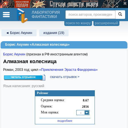
ЛАБОРАТОРИЯ
ФАНТАСТИКИ
поиск по жанру
расширенный
◄ Борис Акунин
издания (19)
Борис Акунин «Алмазная колесница»
Борис Акунин
(признан в РФ иностранным агентом)
Алмазная колесница
Роман,
2003
год; цикл
«Приключения Эраста Фандорина»
скачать отрывок >
читать отрывок
Язык написания: русский
Рейтинг
Средняя оценка:
8.67
Оценок:
2856
Моя оценка:
-
подробнее