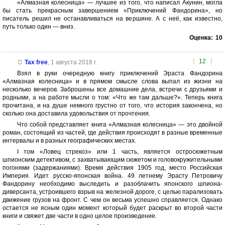
«Алмазная колесница» — лучшее из того, что написал Акунин, могла
бы стать прекрасным завершением «Приключений Фандорина», но
писатель решил не останавливаться на вершине. А с неё, как известно,
путь только один — вниз.
Оценка:
10
[
12
]
Tax free
,
1 августа 2018 г.
Взял в руки очередную книгу приключений Эраста Фандорина
«Алмазная колесница» и в прямом смысле слова выпал из жизни на
несколько вечеров. Заброшены все домашние дела, встречи с друзьями и
родными, а на работе мысли о том: «Что же там дальше?». Теперь книга
прочитана, и на душе немного грустно от того, что история закончена, но
сколько она доставила удовольствия от прочтения.
Что собой представляет книга «Алмазная колесница» — это двойной
роман, состоящий из частей, где действия происходят в разные временные
интервалы и в разных географических местах.
I том «Ловец стрекоз» или 1 часть, является остросюжетным
шпионским детективом, с захватывающим сюжетом и головокружительными
погонями (задержаниями). Время действия 1905 год, место Российская
Империя. Идет русско-японская война. 49 летнему Эрасту Петровичу
Фандорину необходимо выследить и разоблачить японского шпиона-
диверсанта, устроившего взрыв на железной дороге, с целью парализовать
движение грузов на фронт. С чем он весьма успешно справляется. Однако
остается не ясным один момент который будет раскрыт во второй части
книги и свяжет две части в одно целое произведение.