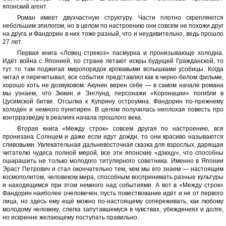
японский агент.
Роман имеет двухчастную структуру. Части плотно скрепляются
небольшим эпилогом, но в целом по настроению они совсем не похожи друг
на друга и Фандорин в них тоже разный, что и неудивительно, ведь прошло
27 лет.
Первая книга «Ловец стрекоз» пасмурна и пронизывающе холодна.
Идёт война с Японией, по стране летают искры будущей Гражданской, то
тут то там поджигая миропорядок кровавыми вспышками усобицы. Когда
читал и перечитывал, все события представлял как в черно-белом фильме,
хорошо хоть не дозвуковом. Акунин верен себе — в самом начале романа
мы узнаем, что Зюкин и Энглунд, персонажи «Коронации» погибли в
Цусимской битве. Отсылка к Куприну остроумна. Фандорин по-прежнему
холоден и немного пунктирен. В целом получилась неплохая повесть про
контрразведку в реалиях начала прошлого века.
Вторая книга «Между строк» совсем другая по настроению, вся
пронизана Солнцем и даже если идут дожди, то они красиво называются
сливовыми. Увлекательная дальневосточная сказка для взрослых, дарящая
читателю чудеса полной мерой, все эти японские «дзюцу», что способны
ошарашить не только молодого титулярного советника. Именно в Японии
Эраст Петрович и стал окончательно тем, кем мы его знаем — настоящим
космополитом, человеком мира, способным воспринимать разные культуры
и находящимся при этом немного над событиями. А вот в «Между строк»
Фандорин наиболее очеловечен, пусть повествование идёт и не от первого
лица, но здесь ему ещё можно по-настоящему сопереживать, как любому
молодому человеку, слегка запутавшемуся в чувствах, убеждениях и долге,
но искренне желающему поступать правильно.