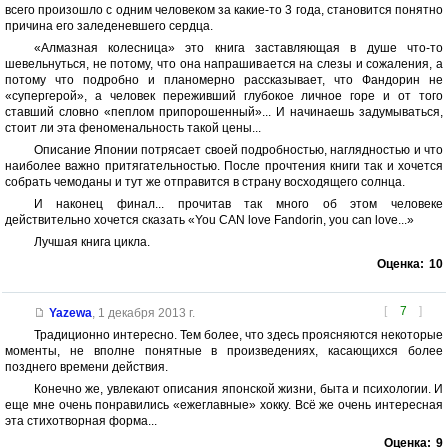
всего произошло с одним человеком за какие-то 3 года, становится понятно
причина его заледеневшего сердца.
«Алмазная колесница» это книга заставляющая в душе что-то
шевельнуться, не потому, что она напрашивается на слезы и сожаления, а
потому что подробно и планомерно рассказывает, что Фандорин не
«супергерой», а человек переживший глубокое личное горе и от того
ставший словно «пеплом припорошенный»... И начинаешь задумываться,
стоит ли эта феноменальность такой цены...
Описание Японии потрясает своей подробностью, наглядностью и что
наиболее важно притягательностью. После прочтения книги так и хочется
собрать чемоданы и тут же отправится в страну восходящего солнца.
И наконец финал... прочитав так много об этом человеке
действительно хочется сказать «You CAN love Fandorin, you can love...»
Лучшая книга цикла.
Оценка:
10
[
7
]
Yazewa
,
1 декабря 2013 г.
Традиционно интересно. Тем более, что здесь проясняются некоторые
моменты, не вполне понятные в произведениях, касающихся более
позднего времени действия.
Конечно же, увлекают описания японской жизни, быта и психологии. И
еще мне очень понравились «ежеглавные» хокку. Всё же очень интересная
эта стихотворная форма...
Оценка:
9