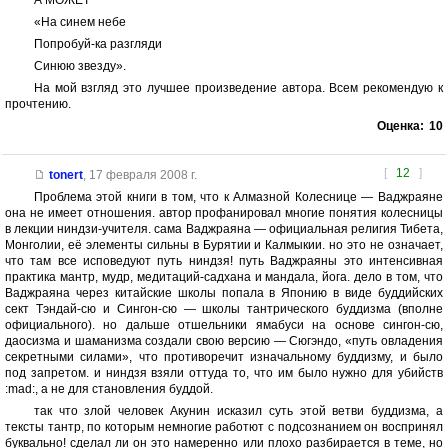
А МОЖЕТ
«На синем небе
Попробуй-ка разгляди
Синюю звезду».
На мой взгляд это лучшее произведение автора. Всем рекомендую к
прочтению.
Оценка:
10
[
12
]
tonert
,
17 февраля 2008 г.
Проблема этой книги в том, что к Алмазной Колеснице — Ваджраяне
она не имеет отношения. автор профанировал многие понятия колесницы
в лекции ниндзи-учителя. сама Ваджраяна — официальная религия Тибета,
Монголии, её элементы сильны в Бурятии и Калмыкии. но это не означает,
что там все исповедуют путь ниндзя! путь Ваджраяны это интенсивная
практика мантр, мудр, медитаций-садхана и мандала, йога. дело в том, что
Ваджраяна через китайские школы попала в Японию в виде буддийских
сект Тэндай-сю и Сингон-сю — школы тантрического буддизма (вполне
официального). но дальше отшельники ямабуси на основе сингон-сю,
даосизма и шаманизма создали свою версию — Сюгэндо, «путь овладения
секретными силами», что противоречит изначальному буддизму, и было
под запретом. и ниндзя взяли оттуда то, что им было нужно для убийств
:mad:, а не для становления буддой.
так что злой человек Акунин исказил суть этой ветви буддизма, а
тексты тантр, по которым немногие работют с подсознанием он воспринял
буквально! сделал ли он это намеренно или плохо разбирается в теме, но