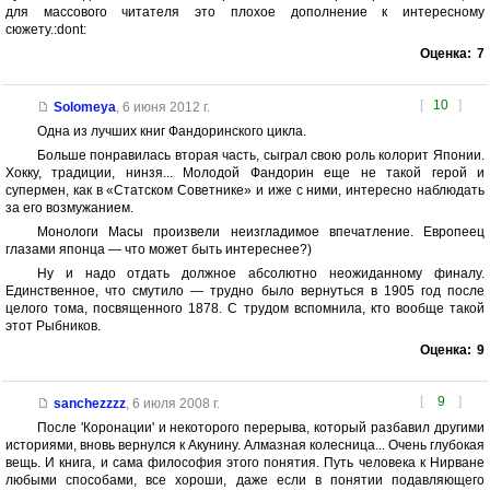
для массового читателя это плохое дополнение к интересному
сюжету.:dont:
Оценка:
7
[
10
]
Solomeya
,
6 июня 2012 г.
Одна из лучших книг Фандоринского цикла.
Больше понравилась вторая часть, сыграл свою роль колорит Японии.
Хокку, традиции, нинзя... Молодой Фандорин еще не такой герой и
супермен, как в «Статском Советнике» и иже с ними, интересно наблюдать
за его возмужанием.
Монологи Масы произвели неизгладимое впечатление. Европеец
глазами японца — что может быть интереснее?)
Ну и надо отдать должное абсолютно неожиданному финалу.
Единственное, что смутило — трудно было вернуться в 1905 год после
целого тома, посвященного 1878. С трудом вспомнила, кто вообще такой
этот Рыбников.
Оценка:
9
[
9
]
sanchezzzz
,
6 июля 2008 г.
После 'Коронации' и некоторого перерыва, который разбавил другими
историями, вновь вернулся к Акунину. Алмазная колесница... Очень глубокая
вещь. И книга, и сама философия этого понятия. Путь человека к Нирване
любыми способами, все хороши, даже если в понятии подавляющего