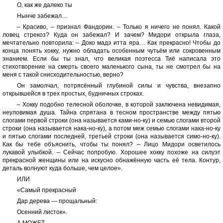
О, как же далеко ты
Нынче забежал…
– Красиво, – признал Фандорин. – Только я ничего не понял. Какой
ловец стрекоз? Куда он забежал? И зачем? Мидори открыла глаза,
мечтательно повторила: – Доко мадэ итта яра… Как прекрасно! Чтобы до
конца понять хокку, нужно обладать особенным чутьём или сокровенным
знанием. Если бы ты знал, что великая поэтесса Тиё написала это
стихотворение на смерть своего маленького сына, ты не смотрел бы на
меня с такой снисходительностью, верно?
Он замолчал, потрясённый глубиной силы и чувства, внезапно
открывшейся в трех простых, будничных строках.
– Хокку подобно телесной оболочке, в которой заключена невидимая,
неуловимая душа. Тайна спрятана в тесном пространстве между пятью
слогами первой строки (она называется ками-но-ку) и семью слогами второй
строки (она называется нака-но-ку), а потом меж семью слогами нака-но-ку
и пятью слогами последней, третьей строки (она называется симо-но-ку).
Как бы тебе объяснить, чтобы ты понял? – Лицо Мидори осветилось
лукавой улыбкой. – Сейчас попробую. Хорошее хокку похоже на силуэт
прекрасной женщины или на искусно обнажённую часть её тела. Контур,
деталь волнуют куда больше, чем целое».
ИЛИ
«Самый прекрасный
Дар дерева — прощальный:
Осенний листок».