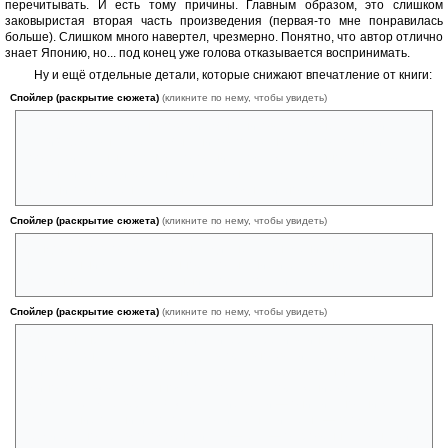
перечитывать. И есть тому причины. Главным образом, это слишком
заковыристая вторая часть произведения (первая-то мне понравилась
больше). Слишком много навертел, чрезмерно. Понятно, что автор отлично
знает Японию, но... под конец уже голова отказывается воспринимать.
Ну и ещё отдельные детали, которые снижают впечатление от книги:
Спойлер (раскрытие сюжета)
(кликните по нему, чтобы увидеть)
Зачем автор так сильно позорит Мыльникова под конец первой
части? Ведь в начале её Мыльников показан очень толковым и
сообразительным парнем, который, к тому же, успешно расправился
с японскими же диверсантами. А в конце... Н-да. В результате
Мыльников не очень складывается в одну личность.
Спойлер (раскрытие сюжета)
(кликните по нему, чтобы увидеть)
Фандорин во второй части выглядит не как знаменитый сыщик, а как
натуральный дятел. Сплошное спотыкание и блуждание в потёмках.
Особенно с Булкоксом мощный провал получился.
Спойлер (раскрытие сюжета)
(кликните по нему, чтобы увидеть)
Мне очень нравятся боевики и в литературе, и в кино, но надо всё-
таки меру знать. На мой взгляд, автор явно хватил через край,
описывая, как Маса (который сам тоже мастер восточных
единоборств) в рукопашном бою потерпел поражение ОТ
СТАРУШКИ. «Не верю!» (с). Вот такие вещи — они сильно снижают
впечатление от книги, потому что читаешь-читаешь — вроде всё
убедительно, правдоподобно, и тут — бац — откровенная фантазия.