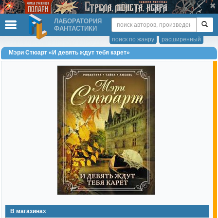
ЛАБОРАТОРИЯ
ФАНТАСТИКИ
поиск по жанру
расширенный
Мэри Стюарт «И девять ждут тебя карет»
В магазинах