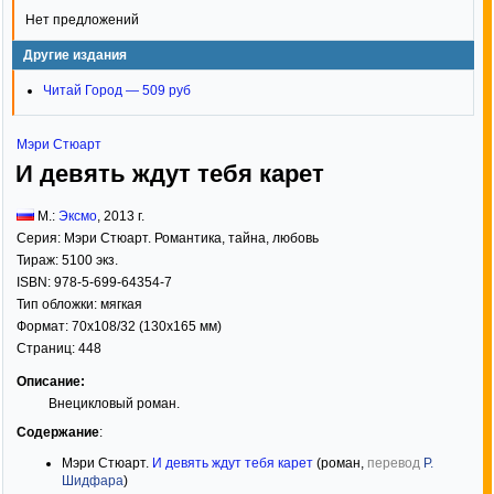
Нет предложений
Другие издания
Читай Город — 509 руб
Мэри Стюарт
И девять ждут тебя карет
М.:
Эксмо
,
2013
г.
Серия:
Мэри Стюарт. Романтика, тайна, любовь
Тираж:
5100 экз.
ISBN:
978-5-699-64354-7
Тип обложки:
мягкая
Формат:
70x108/32
(130x165 мм)
Страниц:
448
Описание:
Внецикловый роман.
Содержание
:
Мэри Стюарт.
И девять ждут тебя карет
(роман,
перевод
Р.
Шидфара
)