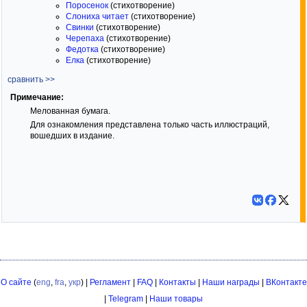
Поросенок
(стихотворение)
Слониха читает
(стихотворение)
Свинки
(стихотворение)
Черепаха
(стихотворение)
Федотка
(стихотворение)
Елка
(стихотворение)
сравнить >>
Примечание:
Мелованная бумага.
Для ознакомления представлена только часть иллюстраций,
вошедших в издание.
О сайте
(
eng
,
fra
,
укр
) |
Регламент
|
FAQ
|
Контакты
|
Наши награды
|
ВКонтакте
|
Telegram
|
Наши товары