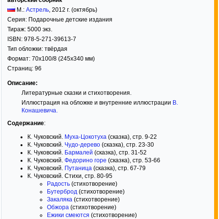
авторский сборник
М.:
Астрель
,
2012
г. (октябрь)
Серия:
Подарочные детские издания
Тираж:
5000 экз.
ISBN:
978-5-271-39613-7
Тип обложки:
твёрдая
Формат:
70x100/8
(245x340 мм)
Страниц:
96
Описание:
Литературные сказки и стихотворения.
Иллюстрация на обложке и внутренние иллюстрации
В.
Конашевича
.
Содержание
:
К. Чуковский.
Муха-Цокотуха
(сказка), стр. 9-22
К. Чуковский.
Чудо-дерево
(сказка), стр. 23-30
К. Чуковский.
Бармалей
(сказка), стр. 31-52
К. Чуковский.
Федорино горе
(сказка), стр. 53-66
К. Чуковский.
Путаница
(сказка), стр. 67-79
К. Чуковский. Стихи, стр. 80-95
Радость
(стихотворение)
Бутерброд
(стихотворение)
Закаляка
(стихотворение)
Обжора
(стихотворение)
Ежики смеются
(стихотворение)