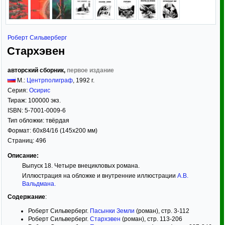
Роберт Сильверберг
Стархэвен
авторский сборник,
первое издание
М.:
Центрполиграф
,
1992
г.
Серия:
Осирис
Тираж:
100000 экз.
ISBN:
5-7001-0009-6
Тип обложки:
твёрдая
Формат:
60x84/16
(145x200 мм)
Страниц:
496
Описание:
Выпуск 18. Четыре внецикловых романа.
Иллюстрация на обложке и внутренние иллюстрации
А.В.
Вальдмана
.
Содержание
:
Роберт Сильверберг.
Пасынки Земли
(роман), стр. 3-112
Роберт Сильверберг.
Стархэвен
(роман), стр. 113-206