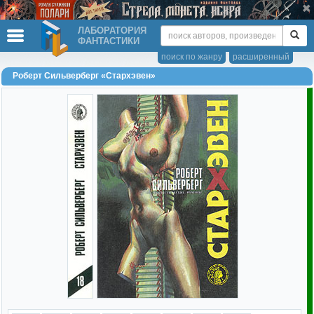
ЛАБОРАТОРИЯ
ФАНТАСТИКИ
поиск по жанру
расширенный
Роберт Сильверберг «Стархэвен»