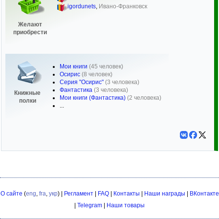
igordunets
,
Ивано-Франковск
Желают
приобрести
Мои книги
(45 человек)
Осирис
(8 человек)
Серия "Осирис"
(3 человека)
Фантастика
(3 человека)
Книжные
Мои книги (Фантастика)
(2 человека)
полки
...
О сайте
(
eng
,
fra
,
укр
) |
Регламент
|
FAQ
|
Контакты
|
Наши награды
|
ВКонтакте
|
Telegram
|
Наши товары