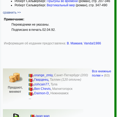
Роберт Сильверберг.
Прыгуны во времени
(роман), стр. 207-346
Роберт Сильверберг.
Вертикальный мир
(роман), стр. 347-490
сравнить >>
Примечание:
Переводчики не указаны.
Подписано в печать 02.04.92.
Информация об издании предоставлена:
В. Мамаев
,
Vandal1986
Все книжные
orange_zmiy
,
Санкт-Петербург
(200)
полки »
(63)
Гвардеец
,
Таллин
(120 отличн)
zohcain77
,
Тула
Продают,
Ben Chevis
,
Магнитогорск
меняют
Daimon-D
,
Нижнекамск
...
iwan wan