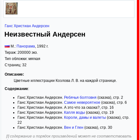
Ганс Христиан Андерсен
Неизвестный Андерсен
М.:
Панорама
,
1992
г.
Тираж:
200000 экз.
Тип обложки:
мягкая
Страниц:
32
Описание:
Цветные иллюстрации Козлова Л. В. на каждой странице.
Содержание
:
Ганс Христиан Андерсен.
Ребячья болтовня
(сказка), стр. 2
Ганс Христиан Андерсен.
Самое невероятное
(сказка), стр. 6
Ганс Христиан Андерсен. А это что за сказка?, стр. 16
Ганс Христиан Андерсен.
Капля воды
(сказка), стр. 19
Ганс Христиан Андерсен.
Короли, дамы и валеты
(сказка), стр.
22
Ганс Христиан Андерсен.
Вен и Глен
(сказка), стр. 30
[!] содержание и порядок произведений может не соответствовать