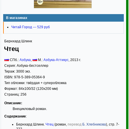
В магазинах
Читай Город — 529 руб
Бернхард Шлинк
Чтец
СПб.:
Азбука
,
М.:
Азбука-Аттикус
,
2013
г.
Серия:
Азбука-бестселлер
Тираж:
3000 экз.
ISBN:
978-5-389-05364-9
Тип обложки:
твёрдая
+ суперобложка
Формат:
84x100/32
(120x200 мм)
Страниц:
256
Описание:
Внецикловый роман.
Содержание
:
Бернхард Шлинк.
Чтец
(роман,
перевод
Б. Хлебникова
), стр. 7-
222