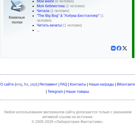
Мои книги
(8 человек)
Моя библиотека
(1 человек)
Читала
(1 человек)
"The Big Bog" & "Азбука-Бестселлер"
(1
Книжные
человек)
полки
Читать-качать!
(1 человек)
...
О сайте
(
eng
,
fra
,
укр
) |
Регламент
|
FAQ
|
Контакты
|
Наши награды
|
ВКонтакте
|
Telegram
|
Наши товары
Любое использование материалов сайта допускается только с указанием
активной ссылки на источник.
© 2005-2026
«Лаборатория Фантастики»
.