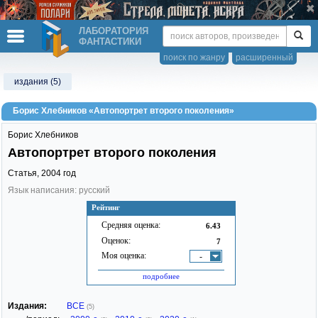
ЛАБОРАТОРИЯ
ФАНТАСТИКИ
поиск по жанру
расширенный
издания (5)
Борис Хлебников «Автопортрет второго поколения»
Борис Хлебников
Автопортрет второго поколения
Статья,
2004
год
Язык написания: русский
Рейтинг
Средняя оценка:
6.43
Оценок:
7
Моя оценка:
-
подробнее
Издания:
ВСЕ
(5)