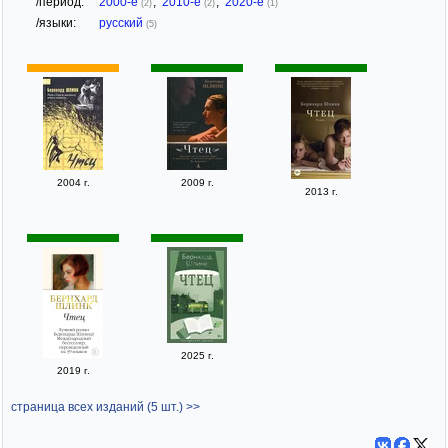
/период:
2000-е
,
2010-е
,
2020-е
(2)
(2)
(1)
/языки:
русский
(5)
2004 г.
2009 г.
2013 г.
2025 г.
2019 г.
страница всех изданий (5 шт.) >>