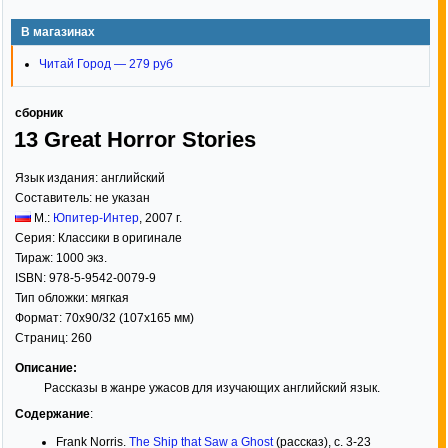
В магазинах
Читай Город — 279 руб
сборник
13 Great Horror Stories
Язык издания:
английский
Составитель:
не указан
М.:
Юпитер-Интер
,
2007
г.
Серия:
Классики в оригинале
Тираж:
1000 экз.
ISBN:
978-5-9542-0079-9
Тип обложки:
мягкая
Формат:
70x90/32
(107x165 мм)
Страниц:
260
Описание:
Рассказы в жанре ужасов для изучающих английский язык.
Содержание
:
Frank Norris.
The Ship that Saw a Ghost
(рассказ), с. 3-23