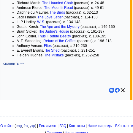
Richard Marsh.
The Haunted Chair
(рассказ), с. 24-48
Ambrose Bierce.
The Moonlit Road
(рассказ), с. 49-61
Daphne du Maurier.
The Birds
(рассказ), с. 62-113
Jack Finney.
The Love Letter
(рассказ), с. 114-133
L. P. Hartley.
W. S.
(рассказ), с. 134-148
Gerald Kersh.
The Ape and the Mystery
(рассказ), с. 149-160
Bram Stoker.
The Judge's House
(рассказ), с. 161-187
John Collier.
Thus I Refute Beelzy
(рассказ), с. 188-195
A. E. Sandeling.
Return of the Griffins
(рассказ), с. 196-218
Anthony Vercoe.
Flies
(рассказ), с. 219-230
E. Everett Evans.
The Shed
(рассказ), с. 231-251
Fielden Hughes.
The Mistake
(рассказ), с. 252-258
сравнить >>
О сайте
(
eng
,
fra
,
укр
) |
Регламент
|
FAQ
|
Контакты
|
Наши награды
|
ВКонтакте