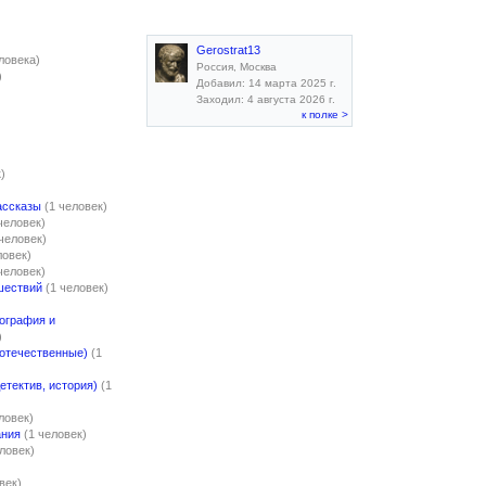
Gerostrat13
ловека)
Россия, Москва
)
Добавил: 14 марта 2025 г.
Заходил: 4 августа 2026 г.
к полке >
)
ассказы
(1 человек)
человек)
 человек)
ловек)
человек)
шествий
(1 человек)
ография и
)
 отечественные)
(1
етектив, история)
(1
ловек)
ания
(1 человек)
еловек)
век)