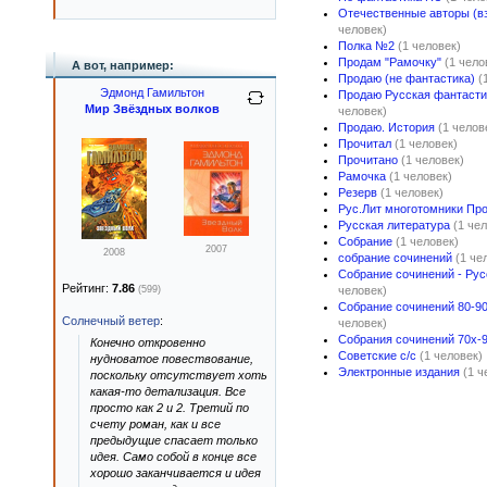
Отечественные авторы (в
человек)
Полка №2
(1 человек)
Продам "Рамочку"
(1 чело
А вот, например:
Продаю (не фантастика)
(
Эдмонд Гамильтон
Продаю Русская фантасти
Мир Звёздных волков
человек)
Продаю. История
(1 челов
Прочитал
(1 человек)
Прочитано
(1 человек)
Рамочка
(1 человек)
Резерв
(1 человек)
Рус.Лит многотомники Пр
Русская литература
(1 че
Собрание
(1 человек)
2007
2008
собрание сочинений
(1 че
Собрание сочинений - Рус
Рейтинг:
7.86
(599)
человек)
Собрание сочинений 80-9
Солнечный ветер
:
человек)
Собрания сочинений 70х-9
Конечно откровенно
Советские с/с
(1 человек)
нудноватое повествование,
Электронные издания
(1 ч
поскольку отсутствует хоть
какая-то детализация. Все
просто как 2 и 2. Третий по
счету роман, как и все
предыдущие спасает только
идея. Само собой в конце все
хорошо заканчивается и идея