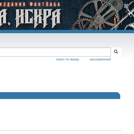
поиск по жанру
расширенный