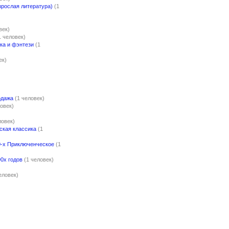
зрослая литература)
(1
век)
1 человек)
ка и фэнтези
(1
ек)
одажа
(1 человек)
ловек)
ловек)
ская классика
(1
0-х Приключенческое
(1
0х годов
(1 человек)
еловек)