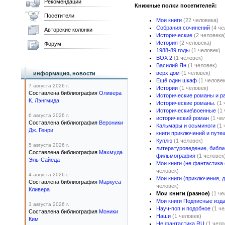
Рекомендации
Книжные полки посетителей:
Посетители
Мои книги
(22 человека)
Собрания сочинений
(4 че
Авторские колонки
Исторические
(2 человека
История
(2 человека)
Форум
1988-89 годы
(1 человек)
BOX 2
(1 человек)
Василий Ян
(1 человек)
верх.дом
(1 человек)
информация, новости
Ещё один шкаф
(1 человек
7 августа 2026 г.
Истории
(1 человек)
Составлена библиография
Оливера
Исторические романы и р
К. Лэнгмида
Исторические романы.
(1 
Исторические\военные
(1
6 августа 2026 г.
исторический роман
(1 че
Составлена библиография
Вероники
Кальмары и осьминоги
(1 
Дж. Генри
книги приключений и путе
Куплю
(1 человек)
5 августа 2026 г.
литературоведение, библи
Составлена библиография
Махмуда
фильмография
(1 человек
Эль-Сайеда
Мои книги (не фантастика
человек)
4 августа 2026 г.
Мои книги (приключения, д
Составлена библиография
Маркуса
человек)
Кливера
Мои книги (разное)
(1 че
Мои книги Подписные изд
3 августа 2026 г.
Науч-поп и подобное
(1 ч
Составлена библиография
Моники
Наши
(1 человек)
Ким
Не фантастика RU
(1 чело