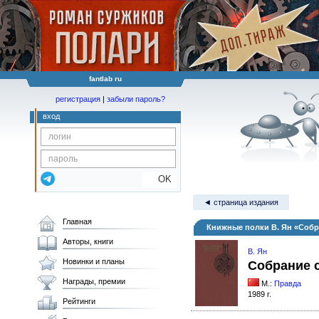
fantlab ru
регистрация
|
забыли пароль?
вход
OK
◄ страница издания
Главная
Книжные полки В. Ян «Собр
Авторы, книги
В. Ян
Новинки и планы
Собрание с
Награды, премии
М.:
Правда
1989 г.
Рейтинги