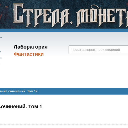
Лаборатория
Фантастики
ание сочинений. Том 1»
очинений. Том 1