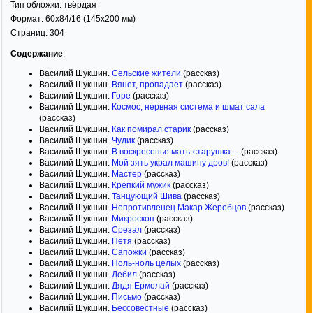
Тип обложки:
твёрдая
Формат:
60x84/16
(145x200 мм)
Страниц:
304
Содержание
:
Василий Шукшин.
Сельские жители
(рассказ)
Василий Шукшин.
Вянет, пропадает
(рассказ)
Василий Шукшин.
Горе
(рассказ)
Василий Шукшин.
Космос, нервная система и шмат сала
(рассказ)
Василий Шукшин.
Как помирал старик
(рассказ)
Василий Шукшин.
Чудик
(рассказ)
Василий Шукшин.
В воскресенье мать-старушка…
(рассказ)
Василий Шукшин.
Мой зять украл машину дров!
(рассказ)
Василий Шукшин.
Мастер
(рассказ)
Василий Шукшин.
Крепкий мужик
(рассказ)
Василий Шукшин.
Танцующий Шива
(рассказ)
Василий Шукшин.
Непротивленец Макар Жеребцов
(рассказ)
Василий Шукшин.
Микроскоп
(рассказ)
Василий Шукшин.
Срезал
(рассказ)
Василий Шукшин.
Петя
(рассказ)
Василий Шукшин.
Сапожки
(рассказ)
Василий Шукшин.
Ноль-ноль целых
(рассказ)
Василий Шукшин.
Дебил
(рассказ)
Василий Шукшин.
Дядя Ермолай
(рассказ)
Василий Шукшин.
Письмо
(рассказ)
Василий Шукшин.
Бессовестные
(рассказ)