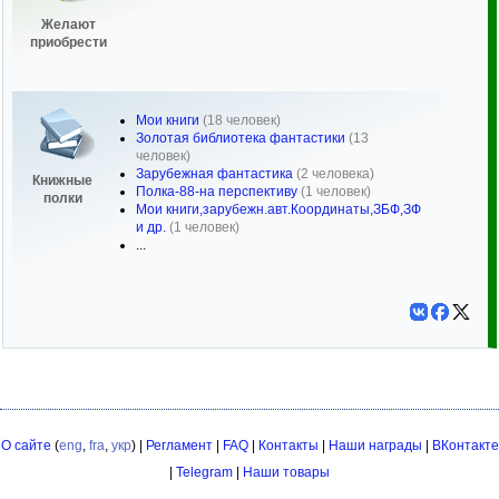
Желают
приобрести
Мои книги
(18 человек)
Золотая библиотека фантастики
(13
человек)
Зарубежная фантастика
(2 человека)
Книжные
Полка-88-на перспективу
(1 человек)
полки
Мои книги,зарубежн.авт.Координаты,ЗБФ,ЗФ
и др.
(1 человек)
...
О сайте
(
eng
,
fra
,
укр
) |
Регламент
|
FAQ
|
Контакты
|
Наши награды
|
ВКонтакте
|
Telegram
|
Наши товары