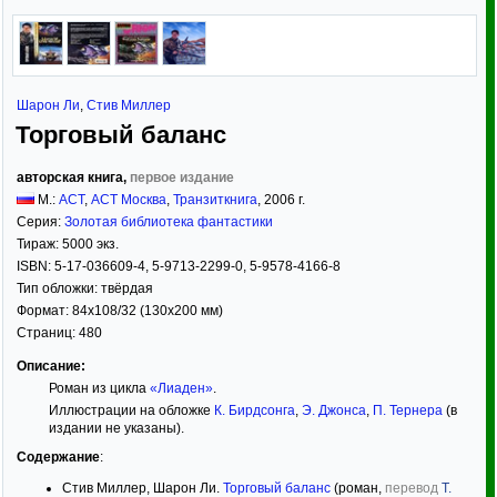
Шарон Ли
,
Стив Миллер
Торговый баланс
авторская книга,
первое издание
М.:
АСТ
,
АСТ Москва
,
Транзиткнига
,
2006
г.
Серия:
Золотая библиотека фантастики
Тираж:
5000 экз.
ISBN:
5-17-036609-4, 5-9713-2299-0, 5-9578-4166-8
Тип обложки:
твёрдая
Формат:
84x108/32
(130x200 мм)
Страниц:
480
Описание:
Роман из цикла
«Лиаден»
.
Иллюстрации на обложке
К. Бирдсонга
,
Э. Джонса
,
П. Тернера
(в
издании не указаны).
Содержание
:
Стив Миллер, Шарон Ли.
Торговый баланс
(роман,
перевод
Т.