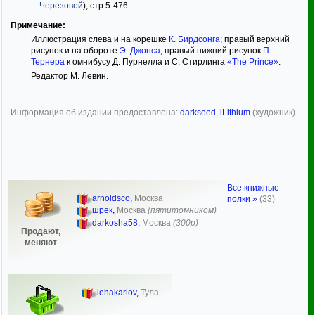
Черезовой
), стр.5-476
Примечание:
Иллюстрация слева и на корешке
К. Бирдсонга
; правый верхний
рисунок и на обороте
Э. Джонса
; правый нижний рисунок
П.
Тернера
к омнибусу Д. Пурнелла и С. Стирлинга
«The Prince»
.
Редактор М. Левин.
Информация об издании предоставлена:
darkseed
,
iLithium
(художник)
Все книжные
arnoldsco
,
Москва
полки »
(33)
шрек
,
Москва
(пятитомником)
darkosha58
,
Москва
(300р)
Продают,
меняют
lehakarlov
,
Тула