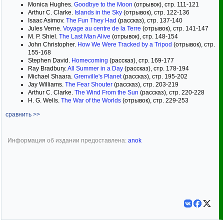
Monica Hughes.
Goodbye to the Moon
(отрывок), стр. 111-121
Arthur C. Clarke.
Islands in the Sky
(отрывок), стр. 122-136
Isaac Asimov.
The Fun They Had
(рассказ), стр. 137-140
Jules Verne.
Voyage au centre de la Terre
(отрывок), стр. 141-147
M. P. Shiel.
The Last Man Alive
(отрывок), стр. 148-154
John Christopher.
How We Were Tracked by a Tripod
(отрывок), стр.
155-168
Stephen David.
Homecoming
(рассказ), стр. 169-177
Ray Bradbury.
All Summer in a Day
(рассказ), стр. 178-194
Michael Shaara.
Grenville's Planet
(рассказ), стр. 195-202
Jay Williams.
The Fear Shouter
(рассказ), стр. 203-219
Arthur C. Clarke.
The Wind From the Sun
(рассказ), стр. 220-228
H. G. Wells.
The War of the Worlds
(отрывок), стр. 229-253
сравнить >>
Информация об издании предоставлена:
anok