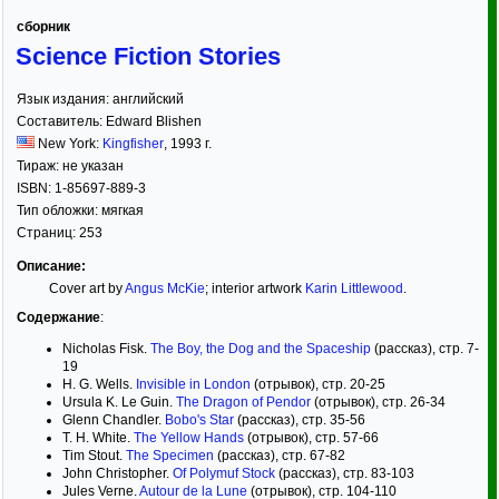
сборник
Science Fiction Stories
Язык издания:
английский
Составитель:
Edward Blishen
New York:
Kingfisher
,
1993
г.
Тираж:
не указан
ISBN:
1-85697-889-3
Тип обложки:
мягкая
Страниц:
253
Описание:
Cover art by
Angus McKie
; interior artwork
Karin Littlewood
.
Содержание
:
Nicholas Fisk.
The Boy, the Dog and the Spaceship
(рассказ), стр. 7-
19
H. G. Wells.
Invisible in London
(отрывок), стр. 20-25
Ursula K. Le Guin.
The Dragon of Pendor
(отрывок), стр. 26-34
Glenn Chandler.
Bobo's Star
(рассказ), стр. 35-56
T. H. White.
The Yellow Hands
(отрывок), стр. 57-66
Tim Stout.
The Specimen
(рассказ), стр. 67-82
John Christopher.
Of Polymuf Stock
(рассказ), стр. 83-103
Jules Verne.
Autour de la Lune
(отрывок), стр. 104-110