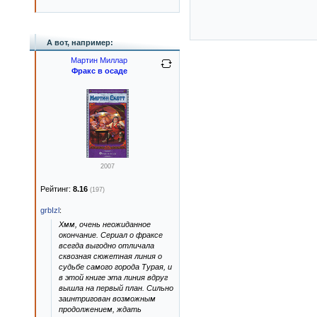
А вот, например:
Мартин Миллар
Фракс в осаде
2007
Рейтинг:
8.16
(197)
grbIzl
:
Хмм, очень неожиданное
окончание. Сериал о фраксе
всегда выгодно отличала
сквозная сюжетная линия о
судьбе самого города Турая, и
в этой книге эта линия вдруг
вышла на первый план. Сильно
заинтригован возможным
продолжением, ждать