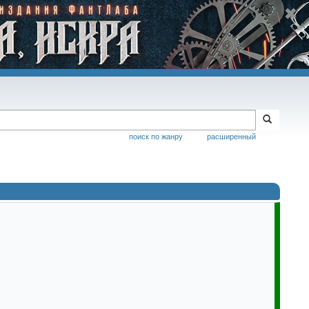
поиск по жанру
расширенный