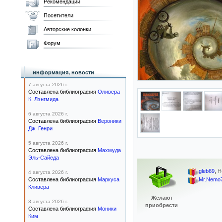
Рекомендации
Посетители
Авторские колонки
Форум
информация, новости
7 августа 2026 г.
Составлена библиография
Оливера
К. Лэнгмида
6 августа 2026 г.
Составлена библиография
Вероники
Дж. Генри
5 августа 2026 г.
Составлена библиография
Махмуда
Эль-Сайеда
gleb69
,
Н
4 августа 2026 г.
Составлена библиография
Маркуса
Mr.Nemo
Кливера
Желают
3 августа 2026 г.
приобрести
Составлена библиография
Моники
Ким