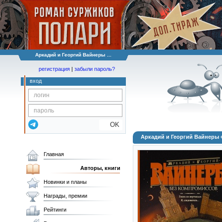
Аркадий и Георгий Вайнеры ...
регистрация
|
забыли пароль?
вход
OK
Аркадий и Георгий Вайнеры
Главная
Авторы, книги
Новинки и планы
Награды, премии
Рейтинги