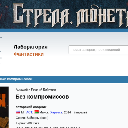
Лаборатория
Фантастики
 «Без компромиссов»
Аркадий и Георгий Вайнеры
Без компромиссов
авторский сборник
М.:
АСТ
,
Минск:
Харвест
,
2014
г. (апрель)
Серия:
Вайнеры (best)
Тираж:
2000 экз.