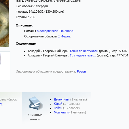
ISBN:
978-5-17-084052-6, 978-985-18-2920-6
Тип обложки:
твёрдая
Формат:
84x108/32
(130x200 мм)
Страниц:
736
Описание:
Романы
о следователе Тихонове
.
Оформление обложки
Е. Ферез
.
Содержание
:
Аркадий и Георгий Вайнеры.
Гонки по вертикали
(роман), стр. 5-476
Аркадий и Георгий Вайнеры.
Я, следователь…
(роман), стр. 477-734
Информация об издании предоставлена:
Родон
Детективы
(1 человек)
овосибирск
Юрий
(1 человек)
71
найти
(1 человек)
Мои книги
(1 человек)
Книжные
полки