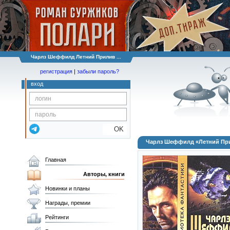
Чарлз Шеффилд Летний Прилив ...
регистрация
|
забыли пароль?
вход
OK
Чарлз Шеффилд «Летний При
Главная
Авторы, книги
Новинки и планы
Награды, премии
Рейтинги