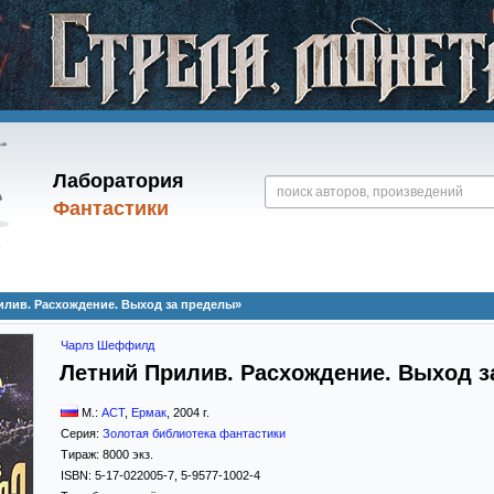
Лаборатория
Фантастики
лив. Расхождение. Выход за пределы»
Чарлз Шеффилд
Летний Прилив. Расхождение. Выход 
М.:
АСТ
,
Ермак
,
2004
г.
Серия:
Золотая библиотека фантастики
Тираж:
8000 экз.
ISBN:
5-17-022005-7, 5-9577-1002-4