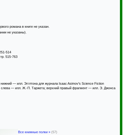
рвого романа в книге не указан.
ании не указаны).
 251-514
стр. 515-763
жний — илл. Эгглтона для журнала Isaac Asimov's Science Fiction
 слева — илл. Ж.-П. Таржета; верхний правый фрагмент — илл. Э. Джонса
Все книжные полки »
(57)