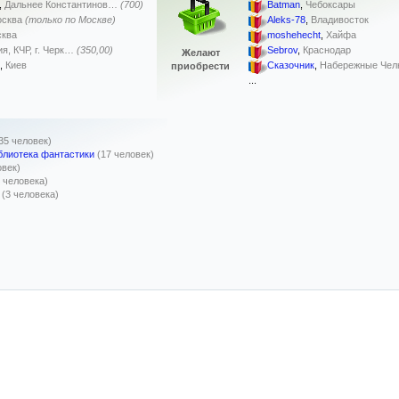
,
Дальнее Константинов…
(700)
Batman
,
Чебоксары
сква
(только по Москве)
Aleks-78
,
Владивосток
ква
moshehecht
,
Хайфа
я, КЧР, г. Черк…
(350,00)
Sebrov
,
Краснодар
Желают
,
Киев
Сказочник
,
Набережные Чел
приобрести
...
35 человек)
блиотека фантастики
(17 человек)
овек)
3 человека)
(3 человека)