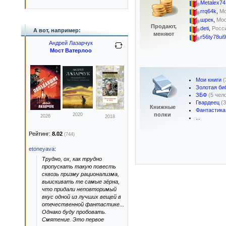
Metalex74
rrq64k
,
Мо
шрек
,
Мос
Продают,
deti
,
Росси
А вот, например:
меняют
r56ty78ui9
Андрей Лазарчук
Мост Ватерлоо
Мои книги
(
Золотая би
ЗБФ
(5 чел
Гвардеец
(
Книжные
Фантастика
полки
2020
2026
2018
...
Рейтинг:
8.02
(744)
etoneyava
:
Трудно, ох, как трудно
пропускать такую повесть
сквозь призму рационализма,
выискивать те самые зёрна,
что придали неповторимый
вкус одной из лучших вещей в
отечественной фантастике...
Однако буду пробовать.
Смятение. Это первое