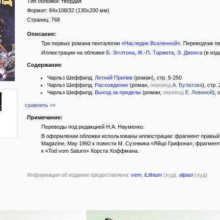
Тип обложки:
твёрдая
Формат:
84x108/32
(130x200 мм)
Страниц:
768
Описание:
Три первых романа пенталогии
«Наследие Вселенной»
. Переводчик пе
Иллюстрации на обложке
Б. Эгглтона
,
Ж.-П. Таржета
,
Э. Джонса
(в изд
Содержание
:
Чарльз Шеффилд.
Летний Прилив
(роман), стр. 5-250
Чарльз Шеффилд.
Расхождение
(роман,
перевод
А. Булатова
), стр.
Чарльз Шеффилд.
Выход за пределы
(роман,
перевод
Е. Левиной
), 
сравнить >>
Примечание:
Переводы под редакцией Н.А. Науменко.
В оформлении обложки использованы иллюстрации: фрагмент правый ни
Magazine, May 1992 к повести М. Суэнвика «Яйцо Грифона»; фрагмент
к «Tod vom Saturn» Хорста Хоффмана.
Информация об издании предоставлена:
vem
,
iLithium
(худ),
alpasi
(худ)