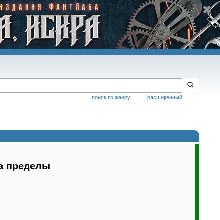
поиск по жанру
расширенный
за пределы