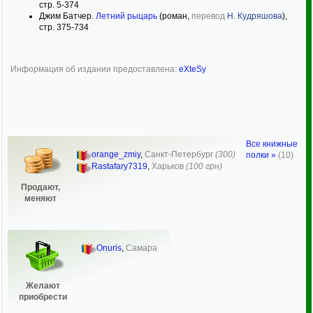
стр. 5-374
Джим Батчер.
Летний рыцарь
(роман,
перевод
Н. Кудряшова
),
стр. 375-734
Информация об издании предоставлена:
eXteSy
Все книжные
orange_zmiy
,
Санкт-Петербург
(300)
полки »
(10)
Rastafary7319
,
Харьков
(100 грн)
Продают,
меняют
Onuris
,
Самара
Желают
приобрести