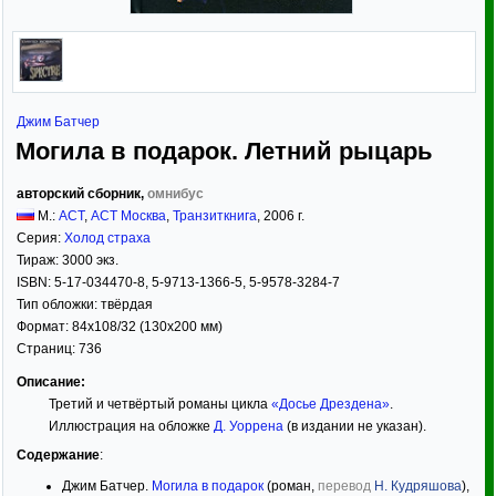
Джим Батчер
Могила в подарок. Летний рыцарь
авторский сборник,
омнибус
М.:
АСТ
,
АСТ Москва
,
Транзиткнига
,
2006
г.
Серия:
Холод страха
Тираж:
3000 экз.
ISBN:
5-17-034470-8, 5-9713-1366-5, 5-9578-3284-7
Тип обложки:
твёрдая
Формат:
84x108/32
(130x200 мм)
Страниц:
736
Описание:
Третий и четвёртый романы цикла
«Досье Дрездена»
.
Иллюстрация на обложке
Д. Уоррена
(в издании не указан).
Содержание
:
Джим Батчер.
Могила в подарок
(роман,
перевод
Н. Кудряшова
),