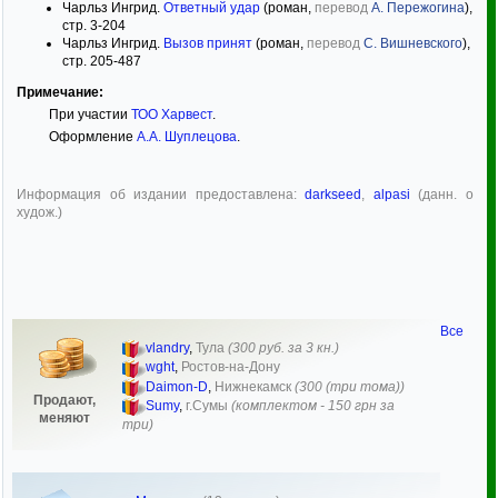
Чарльз Ингрид.
Ответный удар
(роман,
перевод
А. Пережогина
),
стр. 3-204
Чарльз Ингрид.
Вызов принят
(роман,
перевод
С. Вишневского
),
стр. 205-487
Примечание:
При участии
ТОО Харвест
.
Оформление
А.А. Шуплецова
.
Информация об издании предоставлена:
darkseed
,
alpasi
(данн. о
худож.)
Все
vlandry
,
Тула
(300 руб. за 3 кн.)
wght
,
Ростов-на-Дону
Daimon-D
,
Нижнекамск
(300 (три тома))
Продают,
Sumy
,
г.Сумы
(комплектом - 150 грн за
меняют
три)