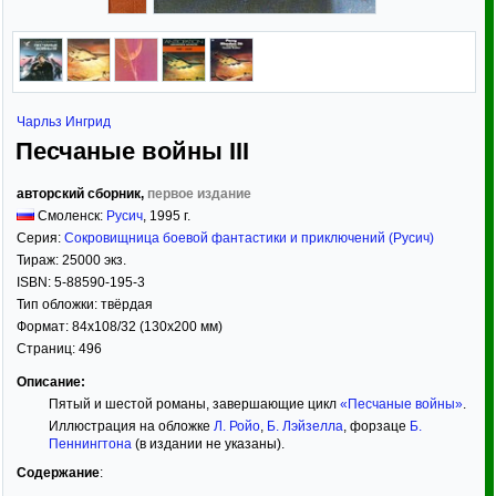
Чарльз Ингрид
Песчаные войны III
авторский сборник,
первое издание
Смоленск:
Русич
,
1995
г.
Серия:
Сокровищница боевой фантастики и приключений (Русич)
Тираж:
25000 экз.
ISBN:
5-88590-195-3
Тип обложки:
твёрдая
Формат:
84x108/32
(130x200 мм)
Страниц:
496
Описание:
Пятый и шестой романы, завершающие цикл
«Песчаные войны»
.
Иллюстрация на обложке
Л. Ройо
,
Б. Лэйзелла
, форзаце
Б.
Пеннингтона
(в издании не указаны).
Содержание
: