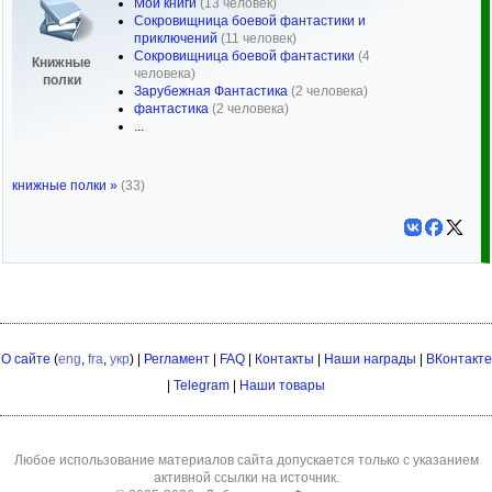
Мои книги
(13 человек)
Сокровищница боевой фантастики и
приключений
(11 человек)
Сокровищница боевой фантастики
(4
Книжные
человека)
полки
Зарубежная Фантастика
(2 человека)
фантастика
(2 человека)
...
книжные полки »
(33)
О сайте
(
eng
,
fra
,
укр
) |
Регламент
|
FAQ
|
Контакты
|
Наши награды
|
ВКонтакте
|
Telegram
|
Наши товары
Любое использование материалов сайта допускается только с указанием
активной ссылки на источник.