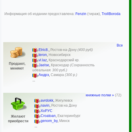
Информация об издании предоставлена:
Fenzin
(тираж),
TrollBoroda
Все
Elric8.
,
Ростов-на-Дону
(400 руб)
teron
,
Новосибирск
vl.laz
,
Краснодарский кр.
Продают,
Jaelse
,
Краснодар
(Сохранность
меняют
идеальная. 300 руб.)
Андрэ
,
Самара
(300 р.)
...
книжные полки »
(72)
avrdokk
,
Жигулевск
navin
,
Ростов на Дону
ХоРУС
Сroatoan
,
Екатеринбург
Желают
genom_by
,
Минск
приобрести
...