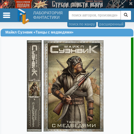
ЛАБОРАТОРИЯ
ФАНТАСТИКИ
поиск по жанру
расширенный
Майкл Суэнвик «Танцы с медведями»