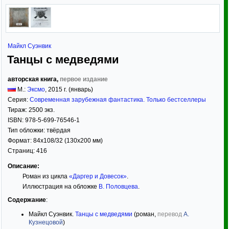
Майкл Суэнвик
Танцы с медведями
авторская книга,
первое издание
М.:
Эксмо
,
2015
г. (январь)
Серия:
Современная зарубежная фантастика. Только бестселлеры
Тираж:
2500 экз.
ISBN:
978-5-699-76546-1
Тип обложки:
твёрдая
Формат:
84x108/32
(130x200 мм)
Страниц:
416
Описание:
Роман из цикла
«Даргер и Довесок»
.
Иллюстрация на обложке
В. Половцева
.
Содержание
:
Майкл Суэнвик.
Танцы с медведями
(роман,
перевод
А.
Кузнецовой
)