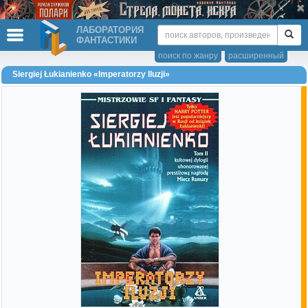
ЛАБОРАТОРИЯ
ФАНТАСТИКИ
поиск по жанру
расширенный
Siergiej Łukianienko «Imperatorzy Iluzji»