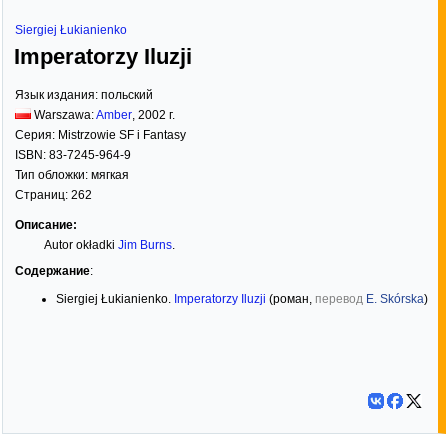
Siergiej Łukianienko
Imperatorzy Iluzji
Язык издания:
польский
Warszawa:
Amber
,
2002
г.
Серия:
Mistrzowie SF i Fantasy
ISBN:
83-7245-964-9
Тип обложки:
мягкая
Страниц:
262
Описание:
Autor okładki
Jim Burns
.
Содержание
:
Siergiej Łukianienko.
Imperatorzy Iluzji
(роман,
перевод
E. Skórska
)