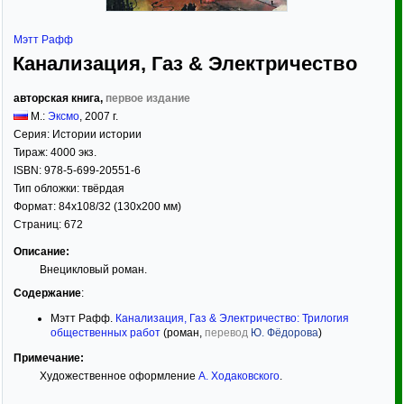
Мэтт Рафф
Канализация, Газ & Электричество
авторская книга,
первое издание
М.:
Эксмо
,
2007
г.
Серия:
Истории истории
Тираж:
4000 экз.
ISBN:
978-5-699-20551-6
Тип обложки:
твёрдая
Формат:
84x108/32
(130x200 мм)
Страниц:
672
Описание:
Внецикловый роман.
Содержание
:
Мэтт Рафф.
Канализация, Газ & Электричество: Трилогия
общественных работ
(роман,
перевод
Ю. Фёдорова
)
Примечание:
Художественное оформление
А. Ходаковского
.