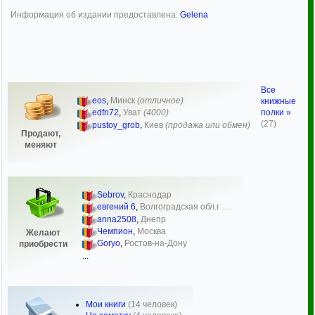
Информация об издании предоставлена:
Gelena
Все
eos
,
Минск
(отличное)
книжные
полки »
edfn72
,
Уват
(4000)
(27)
pustoy_grob
,
Киев
(продажа или обмен)
Продают,
меняют
Sebrov
,
Краснодар
евгений 6
,
Волгоградская обл.г …
anna2508
,
Днепр
Чемпион
,
Москва
Желают
Goryo
,
Ростов-на-Дону
приобрести
...
Мои книги
(14 человек)