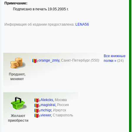
Примечание:
Подписано в печать 19.05.2005 г.
Информация об издании предоставлена:
LENA56
Все книжные
orange_zmiy
,
Санкт-Петербург
(550)
полки »
(24)
Продают,
меняют
Alekcks
,
Москва
magistral
,
Россия
mchigr
,
Иркутск
viewer
,
Ставрополь
Желают
приобрести