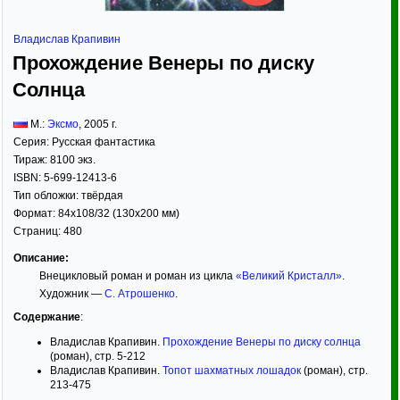
Владислав Крапивин
Прохождение Венеры по диску
Солнца
М.:
Эксмо
,
2005
г.
Серия:
Русская фантастика
Тираж:
8100 экз.
ISBN:
5-699-12413-6
Тип обложки:
твёрдая
Формат:
84x108/32
(130x200 мм)
Страниц:
480
Описание:
Внецикловый роман и роман из цикла
«Великий Кристалл»
.
Художник —
С. Атрошенко
.
Содержание
:
Владислав Крапивин.
Прохождение Венеры по диску солнца
(роман), стр. 5-212
Владислав Крапивин.
Топот шахматных лошадок
(роман), стр.
213-475