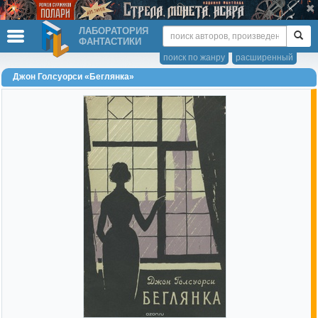
ЛАБОРАТОРИЯ
ФАНТАСТИКИ
поиск по жанру
расширенный
Джон Голсуорси «Беглянка»