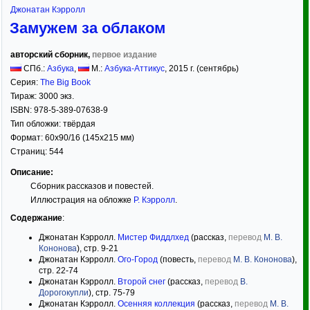
Джонатан Кэрролл
Замужем за облаком
авторский сборник,
первое издание
СПб.:
Азбука
,
М.:
Азбука-Аттикус
,
2015
г. (сентябрь)
Серия:
The Big Book
Тираж:
3000 экз.
ISBN:
978-5-389-07638-9
Тип обложки:
твёрдая
Формат:
60x90/16
(145x215 мм)
Страниц:
544
Описание:
Сборник рассказов и повестей.
Иллюстрация на обложке
Р. Кэрролл
.
Содержание
:
Джонатан Кэрролл.
Мистер Фиддлхед
(рассказ,
перевод
М. В.
Кононова
), стр. 9-21
Джонатан Кэрролл.
Ого-Город
(повесть,
перевод
М. В. Кононова
),
стр. 22-74
Джонатан Кэрролл.
Второй снег
(рассказ,
перевод
В.
Дорогокупли
), стр. 75-79
Джонатан Кэрролл.
Осенняя коллекция
(рассказ,
перевод
М. В.