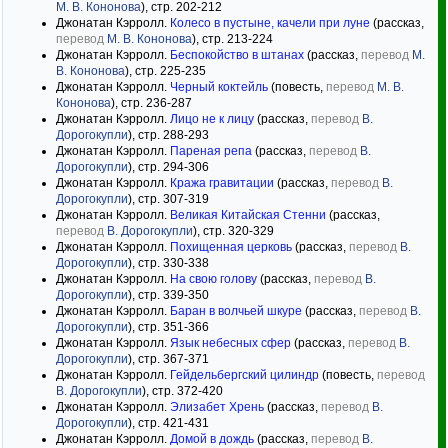
М. В. Кононова
), стр. 202-212
Джонатан Кэрролл.
Колесо в пустыне, качели при луне
(рассказ,
перевод
М. В. Кононова
), стр. 213-224
Джонатан Кэрролл.
Беспокойство в штанах
(рассказ,
перевод
М.
В. Кононова
), стр. 225-235
Джонатан Кэрролл.
Черный коктейль
(повесть,
перевод
М. В.
Кононова
), стр. 236-287
Джонатан Кэрролл.
Лицо не к лицу
(рассказ,
перевод
В.
Дорогокупли
), стр. 288-293
Джонатан Кэрролл.
Пареная репа
(рассказ,
перевод
В.
Дорогокупли
), стр. 294-306
Джонатан Кэрролл.
Кража гравитации
(рассказ,
перевод
В.
Дорогокупли
), стр. 307-319
Джонатан Кэрролл.
Великая Китайская Стенни
(рассказ,
перевод
В. Дорогокупли
), стр. 320-329
Джонатан Кэрролл.
Похищенная церковь
(рассказ,
перевод
В.
Дорогокупли
), стр. 330-338
Джонатан Кэрролл.
На свою голову
(рассказ,
перевод
В.
Дорогокупли
), стр. 339-350
Джонатан Кэрролл.
Баран в волчьей шкуре
(рассказ,
перевод
В.
Дорогокупли
), стр. 351-366
Джонатан Кэрролл.
Язык небесных сфер
(рассказ,
перевод
В.
Дорогокупли
), стр. 367-371
Джонатан Кэрролл.
Гейдельбергский цилиндр
(повесть,
перевод
В. Дорогокупли
), стр. 372-420
Джонатан Кэрролл.
Элизабет Хрень
(рассказ,
перевод
В.
Дорогокупли
), стр. 421-431
Джонатан Кэрролл.
Домой в дождь
(рассказ,
перевод
В.