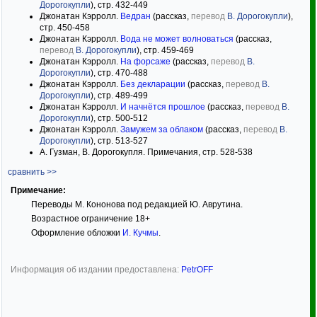
Дорогокупли
), стр. 432-449
Джонатан Кэрролл.
Ведран
(рассказ,
перевод
В. Дорогокупли
),
стр. 450-458
Джонатан Кэрролл.
Вода не может волноваться
(рассказ,
перевод
В. Дорогокупли
), стр. 459-469
Джонатан Кэрролл.
На форсаже
(рассказ,
перевод
В.
Дорогокупли
), стр. 470-488
Джонатан Кэрролл.
Без декларации
(рассказ,
перевод
В.
Дорогокупли
), стр. 489-499
Джонатан Кэрролл.
И начнётся прошлое
(рассказ,
перевод
В.
Дорогокупли
), стр. 500-512
Джонатан Кэрролл.
Замужем за облаком
(рассказ,
перевод
В.
Дорогокупли
), стр. 513-527
А. Гузман, В. Дорогокупля. Примечания, стр. 528-538
сравнить >>
Примечание:
Переводы М. Кононова под редакцией Ю. Аврутина.
Возрастное ограничение 18+
Оформление обложки
И. Кучмы
.
Информация об издании предоставлена:
PetrOFF