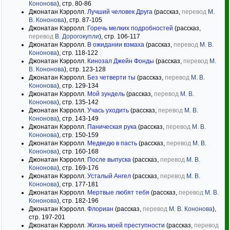
Кононова
), стр. 80-86
Джонатан Кэрролл.
Лучший человек Друга
(рассказ,
перевод
М.
В. Кононова
), стр. 87-105
Джонатан Кэрролл.
Горечь мелких подробностей
(рассказ,
перевод
В. Дорогокупли
), стр. 106-117
Джонатан Кэрролл.
В ожидании взмаха
(рассказ,
перевод
М. В.
Кононова
), стр. 118-122
Джонатан Кэрролл.
Кинозал Джейн Фонды
(рассказ,
перевод
М.
В. Кононова
), стр. 123-128
Джонатан Кэрролл.
Без четверти ты
(рассказ,
перевод
М. В.
Кононова
), стр. 129-134
Джонатан Кэрролл.
Мой зундель
(рассказ,
перевод
М. В.
Кононова
), стр. 135-142
Джонатан Кэрролл.
Учась уходить
(рассказ,
перевод
М. В.
Кононова
), стр. 143-149
Джонатан Кэрролл.
Паническая рука
(рассказ,
перевод
М. В.
Кононова
), стр. 150-159
Джонатан Кэрролл.
Медведю в пасть
(рассказ,
перевод
М. В.
Кононова
), стр. 160-168
Джонатан Кэрролл.
После выпуска
(рассказ,
перевод
М. В.
Кононова
), стр. 169-176
Джонатан Кэрролл.
Усталый Ангел
(рассказ,
перевод
М. В.
Кононова
), стр. 177-181
Джонатан Кэрролл.
Мертвые любят тебя
(рассказ,
перевод
М. В.
Кононова
), стр. 182-196
Джонатан Кэрролл.
Флориан
(рассказ,
перевод
М. В. Кононова
),
стр. 197-201
Джонатан Кэрролл.
Жизнь моей преступности
(рассказ,
перевод