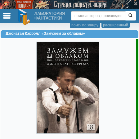
ЛАБОРАТОРИЯ
ФАНТАСТИКИ
поиск по жанру
расширенный
Джонатан Кэрролл «Замужем за облаком»