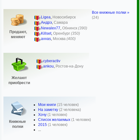
Все книжные полки »
Ligea
,
Новосибирск
(24)
Андрэ
,
Самара
Newalex77
,
Обнинск
(390)
Продают,
Killset
,
Оренбург
(350)
меняют
avvas
,
Москва
(400)
cyberactiv
ankou
,
Ростов-на-Дону
Желают
приобрести
Мои книги
(15 человек)
На заметку
(2 человека)
Хочу
(1 человек)
Список желаемых
(1 человек)
Книжные
2015
(1 человек)
полки
...