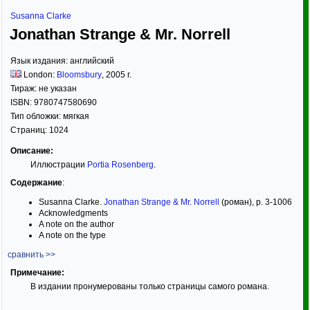
Susanna Clarke
Jonathan Strange & Mr. Norrell
Язык издания:
английский
London:
Bloomsbury
,
2005
г.
Тираж:
не указан
ISBN:
9780747580690
Тип обложки:
мягкая
Страниц:
1024
Описание:
Иллюстрации
Portia Rosenberg
.
Содержание
:
Susanna Clarke.
Jonathan Strange & Mr. Norrell
(роман), p. 3-1006
Acknowledgments
A note on the author
A note on the type
сравнить >>
Примечание:
В издании пронумерованы только страницы самого романа.