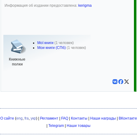
Информация об издании предоставлена:
kerigma
Мої книги
(1 человек)
Мои книги (СПб)
(1 человек)
Книжные
полки
О сайте
(
eng
,
fra
,
укр
) |
Регламент
|
FAQ
|
Контакты
|
Наши награды
|
ВКонтакте
|
Telegram
|
Наши товары