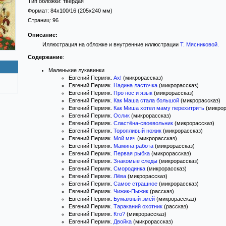
Тип обложки:
твёрдая
Формат:
84x100/16
(205x240 мм)
Страниц:
96
Описание:
Иллюстрация на обложке и внутренние иллюстрации
Т. Мясниковой
.
Содержание
:
Маленькие лукавинки
Евгений Пермяк.
Ах!
(микрорассказ)
Евгений Пермяк.
Надина ласточка
(микрорассказ)
Евгений Пермяк.
Про нос и язык
(микрорассказ)
Евгений Пермяк.
Как Маша стала большой
(микрорассказ)
Евгений Пермяк.
Как Миша хотел маму перехитрить
(микрор
Евгений Пермяк.
Ослик
(микрорассказ)
Евгений Пермяк.
Сластёна-своевольник
(микрорассказ)
Евгений Пермяк.
Торопливый ножик
(микрорассказ)
Евгений Пермяк.
Мой мяч
(микрорассказ)
Евгений Пермяк.
Мамина работа
(микрорассказ)
Евгений Пермяк.
Первая рыбка
(микрорассказ)
Евгений Пермяк.
Знакомые следы
(микрорассказ)
Евгений Пермяк.
Смородинка
(микрорассказ)
Евгений Пермяк.
Лёва
(микрорассказ)
Евгений Пермяк.
Самое страшное
(микрорассказ)
Евгений Пермяк.
Чижик-Пыжик
(рассказ)
Евгений Пермяк.
Бумажный змей
(микрорассказ)
Евгений Пермяк.
Тараканий охотник
(рассказ)
Евгений Пермяк.
Кто?
(микрорассказ)
Евгений Пермяк.
Двойка
(микрорассказ)