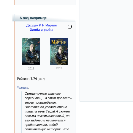
А вот, например:
Джордж Р. Р. Мартин
Хлеба и рыбы
2013
2018
Рейтинг:
7.74
(1117)
Yazewa
:
Симпатичные главные
персонажи, - в этом прелесть
этого произведения.
Постоянное удовольствие -
читать речь Тафа! А сюжет
весьма незамысловатый, но
его задачей и не является
представлять собой
детективную история. Это