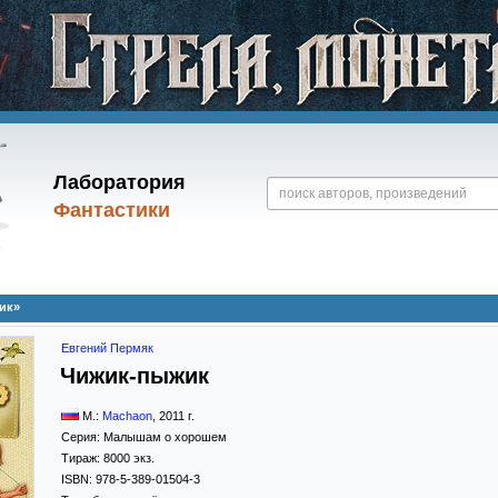
Лаборатория
Фантастики
ик»
Евгений Пермяк
Чижик-пыжик
М.:
Machaon
,
2011
г.
Серия:
Малышам о хорошем
Тираж:
8000 экз.
ISBN:
978-5-389-01504-3