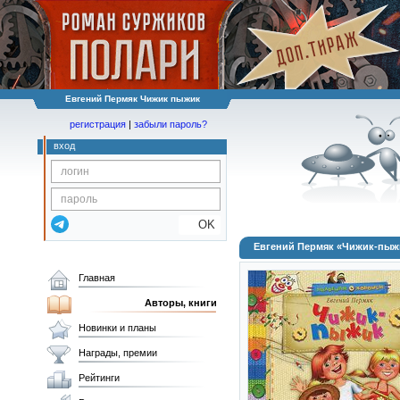
Евгений Пермяк Чижик пыжик
регистрация
|
забыли пароль?
вход
OK
Евгений Пермяк «Чижик-пыж
Главная
Авторы, книги
Новинки и планы
Награды, премии
Рейтинги