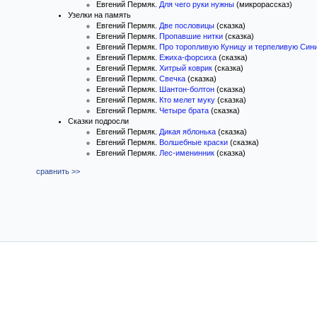
Евгений Пермяк.
Для чего руки нужны
(микрорассказ)
Узелки на память
Евгений Пермяк.
Две пословицы
(сказка)
Евгений Пермяк.
Пропавшие нитки
(сказка)
Евгений Пермяк.
Про торопливую Куницу и терпеливую Син
Евгений Пермяк.
Ежиха-форсиха
(сказка)
Евгений Пермяк.
Хитрый коврик
(сказка)
Евгений Пермяк.
Свечка
(сказка)
Евгений Пермяк.
Шантон-болтон
(сказка)
Евгений Пермяк.
Кто мелет муку
(сказка)
Евгений Пермяк.
Четыре брата
(сказка)
Сказки подросли
Евгений Пермяк.
Дикая яблонька
(сказка)
Евгений Пермяк.
Волшебные краски
(сказка)
Евгений Пермяк.
Лес-именинник
(сказка)
сравнить >>