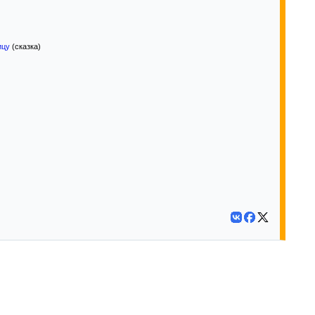
ицу
(сказка)