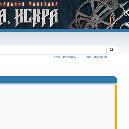
поиск по жанру
расширенный