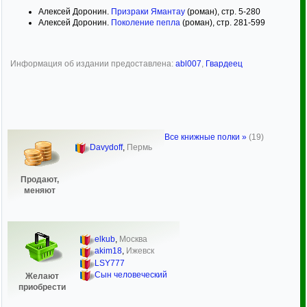
Алексей Доронин.
Призраки Ямантау
(роман), стр. 5-280
Алексей Доронин.
Поколение пепла
(роман), стр. 281-599
Информация об издании предоставлена:
abl007
,
Гвардеец
Все книжные полки »
(19)
Davydoff
,
Пермь
Продают,
меняют
elkub
,
Москва
akim18
,
Ижевск
LSY777
Сын человеческий
Желают
приобрести