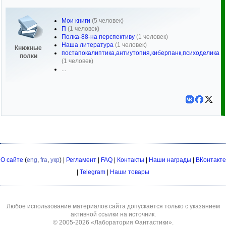
Мои книги
(5 человек)
П
(1 человек)
Полка-88-на перспективу
(1 человек)
Наша литература
(1 человек)
Книжные
постапокалиптика,антиутопия,киберпанк,психоделика
полки
(1 человек)
...
О сайте
(
eng
,
fra
,
укр
) |
Регламент
|
FAQ
|
Контакты
|
Наши награды
|
ВКонтакте
|
Telegram
|
Наши товары
Любое использование материалов сайта допускается только с указанием
активной ссылки на источник.
© 2005-2026
«Лаборатория Фантастики»
.