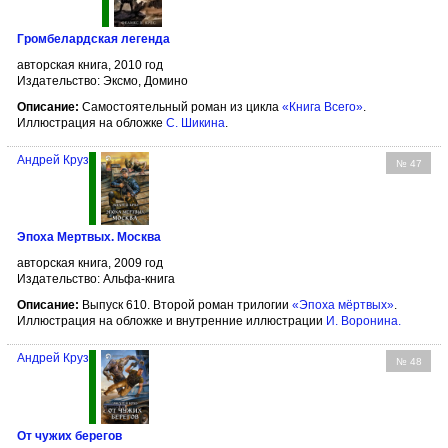
Громбелардская легенда
авторская книга, 2010 год
Издательство: Эксмо, Домино
Описание:
Самостоятельный роман из цикла
«Книга Всего»
.
Иллюстрация на обложке
С. Шикина
.
Андрей Круз
№ 47
Эпоха Мертвых. Москва
авторская книга, 2009 год
Издательство: Альфа-книга
Описание:
Выпуск 610. Второй роман трилогии
«Эпоха мёртвых»
.
Иллюстрация на обложке и внутренние иллюстрации
И. Воронина
.
Андрей Круз
№ 48
От чужих берегов