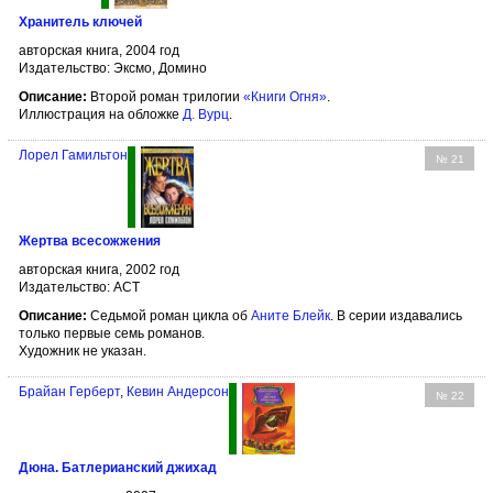
Хранитель ключей
авторская книга, 2004 год
Издательство: Эксмо, Домино
Описание:
Второй роман трилогии
«Книги Огня»
.
Иллюстрация на обложке
Д. Вурц
.
Лорел Гамильтон
№ 21
Жертва всесожжения
авторская книга, 2002 год
Издательство: АСТ
Описание:
Седьмой роман цикла об
Аните Блейк
. В серии издавались
только первые семь романов.
Художник не указан.
Брайан Герберт
,
Кевин Андерсон
№ 22
Дюна. Батлерианский джихад