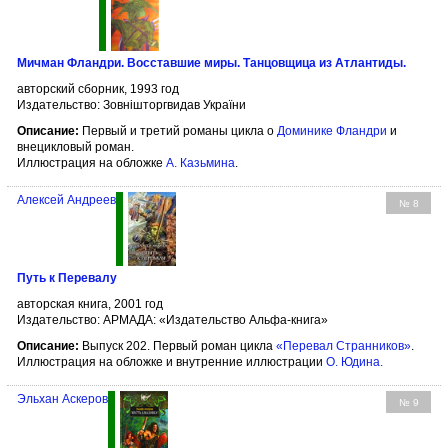
Мичман Фландри. Восставшие миры. Танцовщица из Атлантиды.
авторский сборник, 1993 год
Издательство: Зовнішторгвидав України
Описание:
Первый и третий романы цикла о
Доминике Фландри
и
внецикловый роман.
Иллюстрация на обложке
А. Казьмина
.
Алексей Андреев
№ 8
Путь к Перевалу
авторская книга, 2001 год
Издательство: АРМАДА: «Издательство Альфа-книга»
Описание:
Выпуск 202. Первый роман цикла
«Перевал Странников»
.
Иллюстрация на обложке и внутренние иллюстрации
О. Юдина
.
Эльхан Аскеров
№ 9