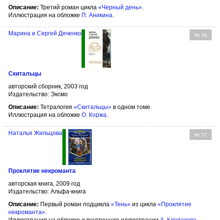
Описание:
Третий роман цикла
«Черный день»
.
Иллюстрация на обложке
П. Аникина
.
Марина и Сергей Дяченко
№ 36
Скитальцы
авторский сборник, 2003 год
Издательство: Эксмо
Описание:
Тетралогия
«Скитальцы»
в одном томе.
Иллюстрация на обложке
О. Коржа
.
Наталья Жильцова
№ 37
Проклятие некроманта
авторская книга, 2009 год
Издательство: Альфа-книга
Описание:
Первый роман подцикла
«Тень»
из цикла
«Проклятие
некроманта»
.