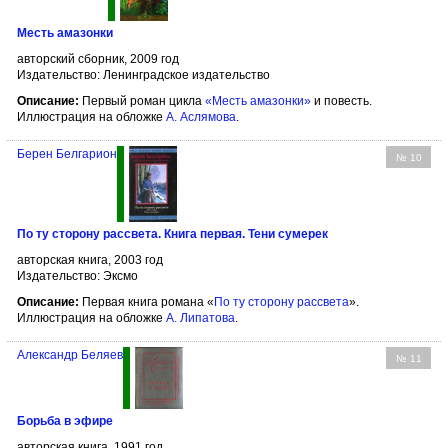
Месть амазонки
авторский сборник, 2009 год
Издательство: Ленинградское издательство
Описание:
Первый роман цикла
«Месть амазонки»
и повесть.
Иллюстрация на обложке
А. Аслямова
.
Берен Белгарион
№ 10
По ту сторону рассвета. Книга первая. Тени сумерек
авторская книга, 2003 год
Издательство: Эксмо
Описание:
Первая книга романа «
По ту сторону рассвета
».
Иллюстрация на обложке
А. Липатова
.
Александр Беляев
№ 11
Борьба в эфире
авторская книга, 1991 год