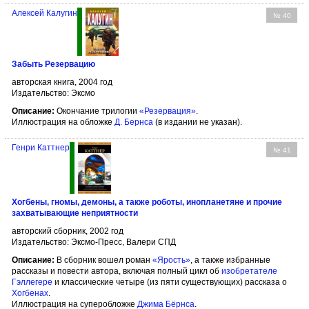
Алексей Калугин
№ 40
Забыть Резервацию
авторская книга, 2004 год
Издательство: Эксмо
Описание:
Окончание трилогии
«Резервация»
.
Иллюстрация на обложке
Д. Бернсa
(в издании не указан).
Генри Каттнер
№ 41
Хогбены, гномы, демоны, а также роботы, инопланетяне и прочие
захватывающие неприятности
авторский сборник, 2002 год
Издательство: Эксмо-Пресс, Валери СПД
Описание:
В сборник вошел роман
«Ярость»
, а также избранные
рассказы и повести автора, включая полный цикл об
изобретателе
Гэллегере
и классические четыре (из пяти существующих) рассказа о
Хогбенах
.
Иллюстрация на суперобложке
Джима Бёрнса
.