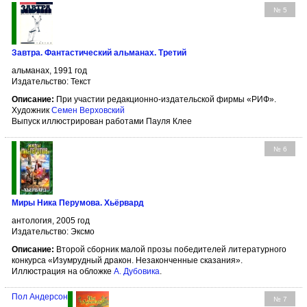
№ 5
Завтра. Фантастический альманах. Третий
альманах, 1991 год
Издательство: Текст
Описание:
При участии редакционно-издательской фирмы «РИФ».
Художник
Семен Верховский
Выпуск иллюстрирован работами Пауля Клее
№ 6
Миры Ника Перумова. Хьёрвард
антология, 2005 год
Издательство: Эксмо
Описание:
Второй сборник малой прозы победителей литературного
конкурса «Изумрудный дракон. Незаконченные сказания».
Иллюстрация на обложке
А. Дубовика
.
Пол Андерсон
№ 7