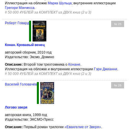
Иллюстрация на обложке
Марка Шульца
; внутренние иллюстрации
Грегори Мэнчесса
.
#
50 000 ₽УБЛЕЙ за КОМПЛЕКТ из ДВУХ книг (2 и 3)
Роберт Говард
№ 25
Конан. Кровавый венец
авторский сборник, 2010 год
Издательство: Эксмо, Домино
Описание:
Второй том трехтомника о
Конане
.
Иллюстрация на обложке и внутренние иллюстрации
Гэри
Джианни
.
#
50 000 ₽УБЛЕЙ за КОМПЛЕКТ из ДВУХ книг (2 и 3)
Василий Головачёв
№ 26
Логово зверя
авторская книга, 1999 год
Издательство: ЭКСМО-Пресс
Описание:
Первый роман трилогии
«Евангелие от Зверя»
.