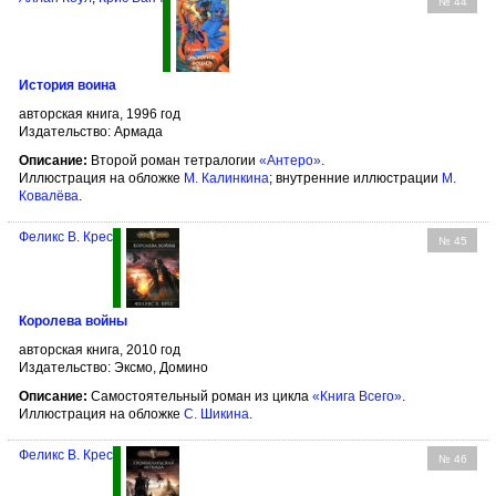
№ 44
История воина
авторская книга, 1996 год
Издательство: Армада
Описание:
Второй роман тетралогии
«Антеро»
.
Иллюстрация на обложке
М. Калинкина
; внутренние иллюстрации
М.
Ковалёва
.
Феликс В. Крес
№ 45
Королева войны
авторская книга, 2010 год
Издательство: Эксмо, Домино
Описание:
Самостоятельный роман из цикла
«Книга Всего»
.
Иллюстрация на обложке
С. Шикина
.
Феликс В. Крес
№ 46