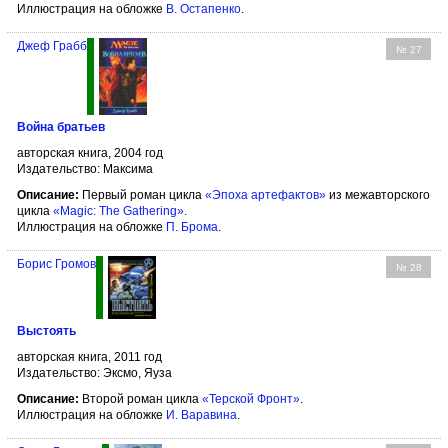
Иллюстрация на обложке
В. Остапенко
.
Джеф Грабб
№ 27
Война братьев
авторская книга, 2004 год
Издательство: Максима
Описание:
Первый роман цикла
«Эпоха артефактов»
из межавторского
цикла
«Magic: The Gathering»
.
Иллюстрация на обложке
П. Брома
.
Борис Громов
№ 28
Выстоять
авторская книга, 2011 год
Издательство: Эксмо, Яуза
Описание:
Второй роман цикла
«Терской Фронт»
.
Иллюстрация на обложке
И. Варавина
.