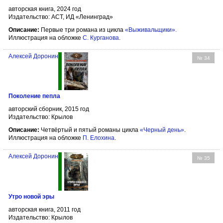
авторская книга, 2024 год
Издательство: АСТ, ИД «Ленинград»
Описание:
Первые три романа из цикла
«Выживальщики».
Иллюстрация на обложке
С. Курганова
.
Алексей Доронин
№ 34
Поколение пепла
авторский сборник, 2015 год
Издательство: Крылов
Описание:
Четвёртый и пятый романы цикла
«Черный день»
.
Иллюстрация на обложке
П. Елохина
.
Алексей Доронин
№ 35
Утро новой эры
авторская книга, 2011 год
Издательство: Крылов