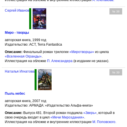
Иллюстрация на обложке и внутренние иллюстрации
А. Клепакова
.
Сергей Иванов
№ 38
Миро - творцы
авторская книга, 1999 год
Издательство: АСТ, Terra Fantastica
Описание:
Финальный роман трилогии
«Миротворцы»
из цикла
«Вселенная Огранды»
.
Иллюстрация на обложке
П. Александера
(в издании не указан).
Наталья Игнатова
№ 39
Пыль небес
авторская книга, 2007 год
Издательство: АРМАДА: «Издательство Альфа-книга»
Описание:
Выпуск 481. Второй роман подцикла
«Зверь»
, который в
свою очередь входит в цикл
«Мечи Мироздания»
.
Иллюстрация на обложке и внутренние иллюстрации
М. Поповского
.