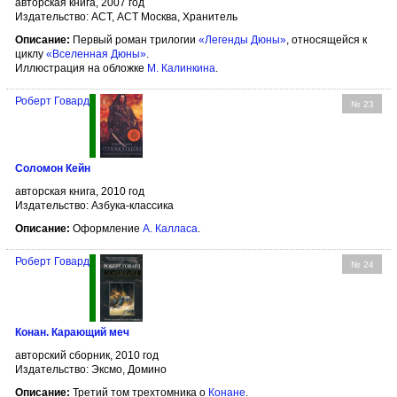
авторская книга, 2007 год
Издательство: АСТ, АСТ Москва, Хранитель
Описание:
Первый роман трилогии
«Легенды Дюны»
, относящейся к
циклу
«Вселенная Дюны»
.
Иллюстрация на обложке
М. Калинкина
.
Роберт Говард
№ 23
Соломон Кейн
авторская книга, 2010 год
Издательство: Азбука-классика
Описание:
Оформление
А. Калласа
.
Роберт Говард
№ 24
Конан. Карающий меч
авторский сборник, 2010 год
Издательство: Эксмо, Домино
Описание:
Третий том трехтомника о
Конане
.