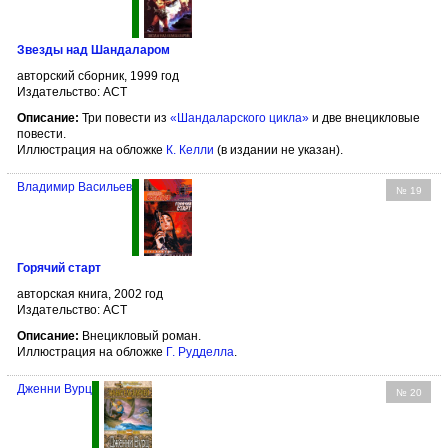
Звезды над Шандаларом
авторский сборник, 1999 год
Издательство: АСТ
Описание:
Три повести из
«Шандаларского цикла»
и две внецикловые
повести.
Иллюстрация на обложке
К. Келли
(в издании не указан).
Владимир Васильев
№ 19
Горячий старт
авторская книга, 2002 год
Издательство: АСТ
Описание:
Внецикловый роман.
Иллюстрация на обложке
Г. Рудделла
.
Дженни Вурц
№ 20