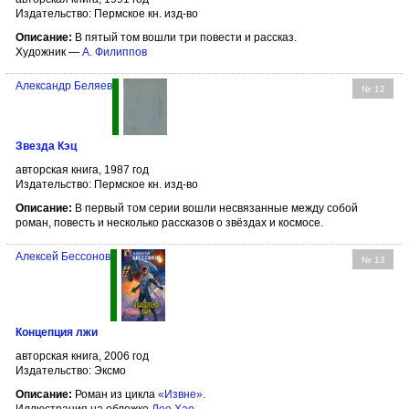
Издательство: Пермское кн. изд-во
Описание:
В пятый том вошли три повести и рассказ.
Художник —
А. Филиппов
Александр Беляев
№ 12
Звезда Кэц
авторская книга, 1987 год
Издательство: Пермское кн. изд-во
Описание:
В первый том серии вошли несвязанные между собой
роман, повесть и несколько рассказов о звёздах и космосе.
Алексей Бессонов
№ 13
Концепция лжи
авторская книга, 2006 год
Издательство: Эксмо
Описание:
Роман из цикла
«Извне»
.
Иллюстрация на обложке
Лео Хао
.