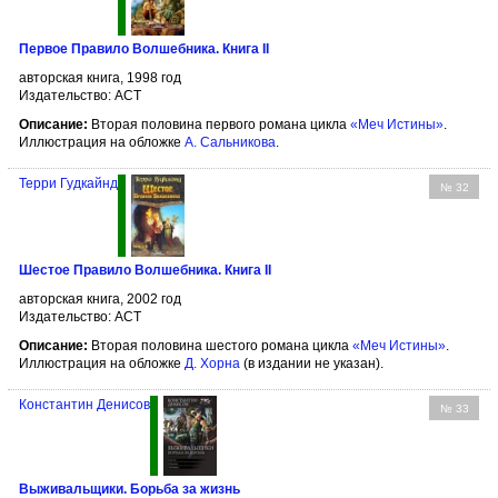
Первое Правило Волшебника. Книга II
авторская книга, 1998 год
Издательство: АСТ
Описание:
Вторая половина первого романа цикла
«Меч Истины»
.
Иллюстрация на обложке
А. Сальникова
.
Терри Гудкайнд
№ 32
Шестое Правило Волшебника. Книга II
авторская книга, 2002 год
Издательство: АСТ
Описание:
Вторая половина шестого романа цикла
«Меч Истины»
.
Иллюстрация на обложке
Д. Хорна
(в издании не указан).
Константин Денисов
№ 33
Выживальщики. Борьба за жизнь