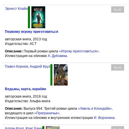
Эрнест Клайн
№ 42
Первому игроку приготовиться
авторская книга, 2013 год
Издательство: АСТ
Описание:
Первый роман цикла
«Игроку приготовиться»
.
Иллюстрация на обложке
А. Дубовика
.
Павел Корнев
,
Андрей Круз
№ 43
Ведьмы, карта, карабин
авторская книга, 2016 год
Издательство: Альфа-книга
Описание:
Выпуск 994. Третий роман цикла
«Хмель и Клондайк»
,
входящего в цикл
«Приграничье»
.
Иллюстрация на обложке и внутренние иллюстрации
И. Воронина
.
Аллан Коул
,
Крис Банч