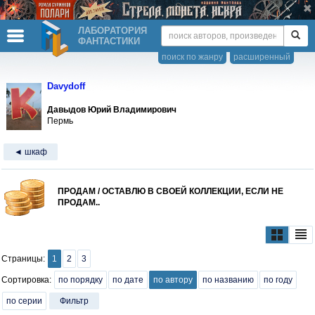
ЛАБОРАТОРИЯ
ФАНТАСТИКИ
поиск по жанру
расширенный
Davydoff
Давыдов Юрий Владимирович
Пермь
◄ шкаф
ПРОДАМ / ОСТАВЛЮ В СВОЕЙ КОЛЛЕКЦИИ, ЕСЛИ НЕ
ПРОДАМ..
Страницы:
1
2
3
Сортировка:
по порядку
по дате
по автору
по названию
по году
по серии
Фильтр