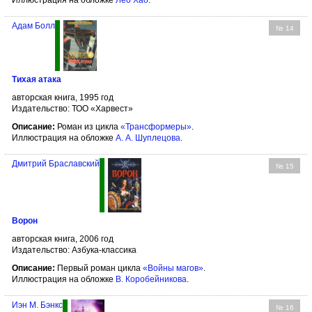
Адам Болл
№ 14
Тихая атака
авторская книга, 1995 год
Издательство: ТОО «Харвест»
Описание:
Роман из цикла
«Трансформеры»
.
Иллюстрация на обложке
А. А. Шуплецова
.
Дмитрий Браславский
№ 15
Ворон
авторская книга, 2006 год
Издательство: Азбука-классика
Описание:
Первый роман цикла
«Войны магов»
.
Иллюстрация на обложке
В. Коробейникова
.
Иэн М. Бэнкс
№ 16