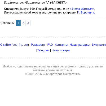
Издательство: «Издательство АЛЬФА-КНИГА»
Описание:
Выпуск 590. Первый роман трилогии
«Эпоха мёртвых»
.
Иллюстрация на обложке и внутренние иллюстрации
И. Воронина
.
Страницы:
1
2
3
О сайте
(
eng
,
fra
,
укр
) |
Регламент
|
FAQ
|
Контакты
|
Наши награды
|
ВКонтакте
|
Telegram
|
Наши товары
Любое использование материалов сайта допускается только с указанием
активной ссылки на источник.
© 2005-2026
«Лаборатория Фантастики»
.