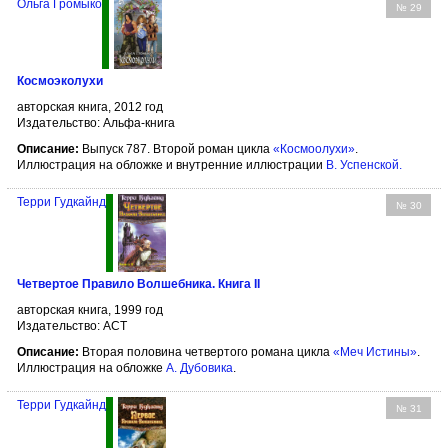
Ольга Громыко
№ 29
Космоэколухи
авторская книга, 2012 год
Издательство: Альфа-книга
Описание:
Выпуск 787. Второй роман цикла
«Космоолухи»
.
Иллюстрация на обложке и внутренние иллюстрации
В. Успенской
.
Терри Гудкайнд
№ 30
Четвертое Правило Волшебника. Книга II
авторская книга, 1999 год
Издательство: АСТ
Описание:
Вторая половина четвертого романа цикла
«Меч Истины»
.
Иллюстрация на обложке
А. Дубовика
.
Терри Гудкайнд
№ 31