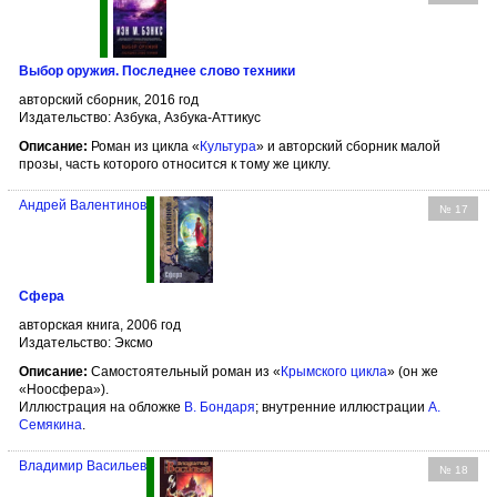
Выбор оружия. Последнее слово техники
авторский сборник, 2016 год
Издательство: Азбука, Азбука-Аттикус
Описание:
Роман из цикла «
Культура
» и авторский сборник малой
прозы, часть которого относится к тому же циклу.
Андрей Валентинов
№ 17
Сфера
авторская книга, 2006 год
Издательство: Эксмо
Описание:
Самостоятельный роман из «
Крымского цикла
» (он же
«Ноосфера»).
Иллюстрация на обложке
В. Бондаря
; внутренние иллюстрации
А.
Семякина
.
Владимир Васильев
№ 18