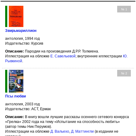
№ 1
Звирьмариллион
антология, 1994 год
Издательство: Курсив
Описание:
Пародии на произведения Д.Р.Р. Толкиена.
Иллюстрация на обложке
Е. Савельевой
; внутренние иллюстрации
Ю.
Рывкиной
.
№ 2
Псы любви
антология, 2003 год
Издательство: АСТ, Ермак
Описание:
В книгу вошли лучшие рассказы осеннего сетевого конкурса
«Грелка» 2002 года на тему «Испытание на способность любить»
(автор темы Ник Перумов).
Иллюстрации на обложке
Д. Вальехо
,
Д. Маттингли
(в издании не