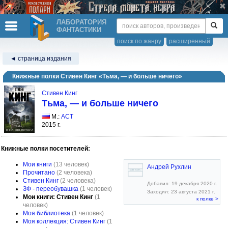
ЛАБОРАТОРИЯ
ФАНТАСТИКИ
поиск по жанру
расширенный
◄ страница издания
Книжные полки Стивен Кинг «Тьма, — и больше ничего»
Стивен Кинг
Тьма, — и больше ничего
М.:
АСТ
2015 г.
Книжные полки посетителей:
Мои книги
(13 человек)
Андрей Рухлин
Прочитано
(2 человека)
Стивен Кинг
(2 человека)
Добавил: 19 декабря 2020 г.
ЗФ - переобувашка
(1 человек)
Заходил: 23 августа 2021 г.
Мои книги: Стивен Кинг
(1
к полке >
человек)
Моя библиотека
(1 человек)
Моя коллекция: Стивен Кинг
(1