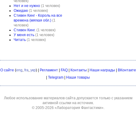
человек)
Нет и не нужно
(1 человек)
Ожидаю
(1 человек)
Стивен Кинг - Король на все
времена (мягкая обл.)
(1
человек)
Стивен Кинг.
(1 человек)
У меня есть
(1 человек)
Читать
(1 человек)
О сайте
(
eng
,
fra
,
укр
) |
Регламент
|
FAQ
|
Контакты
|
Наши награды
|
ВКонтакте
|
Telegram
|
Наши товары
Любое использование материалов сайта допускается только с указанием
активной ссылки на источник.
© 2005-2026
«Лаборатория Фантастики»
.