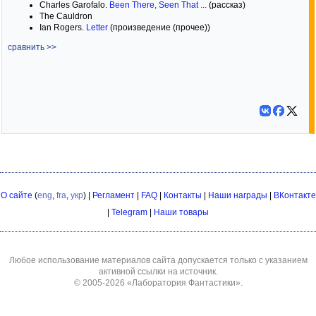
Charles Garofalo.
Been There, Seen That ...
(рассказ)
The Cauldron
Ian Rogers.
Letter
(произведение (прочее))
сравнить >>
О сайте
(
eng
,
fra
,
укр
) |
Регламент
|
FAQ
|
Контакты
|
Наши награды
|
ВКонтакте
|
Telegram
|
Наши товары
Любое использование материалов сайта допускается только с указанием
активной ссылки на источник.
© 2005-2026
«Лаборатория Фантастики»
.