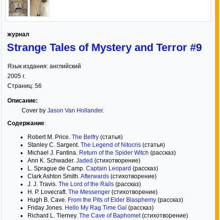
журнал
Strange Tales of Mystery and Terror #9
Язык издания:
английский
2005
г.
Страниц:
56
Описание:
Cover by
Jason Van Hollander
.
Содержание
:
Robert M. Price.
The Belfry
(статья)
Stanley C. Sargent.
The Legend of Nitocris
(статья)
Michael J. Fantina.
Return of the Spider Witch
(рассказ)
Ann K. Schwader.
Jaded
(стихотворение)
L. Sprague de Camp.
Captain Leopard
(рассказ)
Clark Ashton Smith.
Afterwards
(стихотворение)
J. J. Travis.
The Lord of the Rails
(рассказ)
H. P. Lovecraft.
The Messenger
(стихотворение)
Hugh B. Cave.
From the Pits of Elder Blasphemy
(рассказ)
Friday Jones.
Hello My Rag Time Gal
(рассказ)
Richard L. Tierney.
The Cave of Baphomet
(стихотворение)