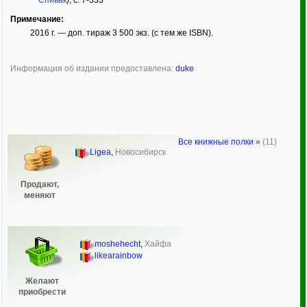
Спивак
), с. 7-333
Примечание:
2016 г. — доп. тираж 3 500 экз. (с тем же ISBN).
Информация об издании предоставлена:
duke
Все книжные полки »
(11)
Ligea
,
Новосибирск
Продают,
меняют
moshehecht
,
Хайфа
likearainbow
Желают
приобрести