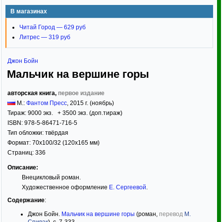
В магазинах
Читай Город — 629 руб
Литрес — 319 руб
Джон Бойн
Мальчик на вершине горы
авторская книга,
первое издание
М.:
Фантом Пресс
,
2015
г. (ноябрь)
Тираж:
9000 экз. + 3500 экз. (доп.тираж)
ISBN:
978-5-86471-716-5
Тип обложки:
твёрдая
Формат:
70x100/32
(120x165 мм)
Страниц:
336
Описание:
Внецикловый роман.
Художественное оформление
Е. Сергеевой
.
Содержание
:
Джон Бойн.
Мальчик на вершине горы
(роман,
перевод
М.