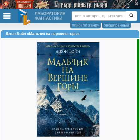
ЛАБОРАТОРИЯ
ФАНТАСТИКИ
поиск по жанру
расширенный
Джон Бойн «Мальчик на вершине горы»