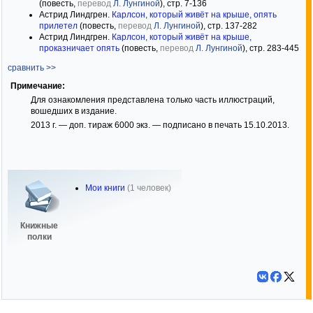
(повесть,
перевод
Л. Лунгиной
), стр. 7-136
Астрид Линдгрен.
Карлсон, который живёт на крыше, опять
прилетел
(повесть,
перевод
Л. Лунгиной
), стр. 137-282
Астрид Линдгрен.
Карлсон, который живёт на крыше,
проказничает опять
(повесть,
перевод
Л. Лунгиной
), стр. 283-445
сравнить >>
Примечание:
Для ознакомления представлена только часть иллюстраций,
вошедших в издание.
2013 г. — доп. тираж 6000 экз. — подписано в печать 15.10.2013.
Мои книги
(1 человек)
Книжные
полки