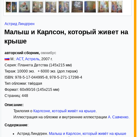
Астрид Линдгрен
Малыш и Карлсон, который живет на
крыше
авторский сборник,
омнибус
М.:
АСТ
,
Астрель
,
2007
г.
Серия:
Планета Детства (145x215 мм)
Тираж:
10000 экз. + 6000 экз. (доп.тираж)
ISBN:
978-5-17-044995-8, 978-5-271-17298-4
Тип обложки:
твёрдая
Формат:
60x90/16
(145x215 мм)
Страниц:
448
Описание:
Трилогия о
Карлсоне, который живёт на крыше
.
Иллюстрация на обложке и внутренние иллюстрации
А. Савченко
.
Содержание
:
Астрид Линдгрен.
Малыш и Карлсон, который живёт на крыше