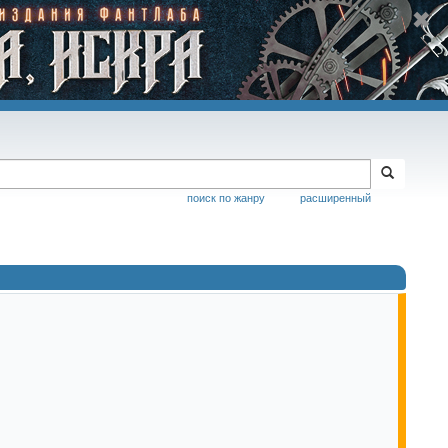
поиск по жанру
расширенный