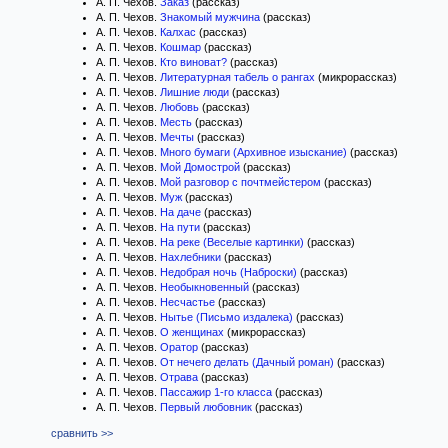
А. П. Чехов.
Заказ
(рассказ)
А. П. Чехов.
Знакомый мужчина
(рассказ)
А. П. Чехов.
Калхас
(рассказ)
А. П. Чехов.
Кошмар
(рассказ)
А. П. Чехов.
Кто виноват?
(рассказ)
А. П. Чехов.
Литературная табель о рангах
(микрорассказ)
А. П. Чехов.
Лишние люди
(рассказ)
А. П. Чехов.
Любовь
(рассказ)
А. П. Чехов.
Месть
(рассказ)
А. П. Чехов.
Мечты
(рассказ)
А. П. Чехов.
Много бумаги (Архивное изыскание)
(рассказ)
А. П. Чехов.
Мой Домострой
(рассказ)
А. П. Чехов.
Мой разговор с почтмейстером
(рассказ)
А. П. Чехов.
Муж
(рассказ)
А. П. Чехов.
На даче
(рассказ)
А. П. Чехов.
На пути
(рассказ)
А. П. Чехов.
На реке (Веселые картинки)
(рассказ)
А. П. Чехов.
Нахлебники
(рассказ)
А. П. Чехов.
Недобрая ночь (Наброски)
(рассказ)
А. П. Чехов.
Необыкновенный
(рассказ)
А. П. Чехов.
Несчастье
(рассказ)
А. П. Чехов.
Нытье (Письмо издалека)
(рассказ)
А. П. Чехов.
О женщинах
(микрорассказ)
А. П. Чехов.
Оратор
(рассказ)
А. П. Чехов.
От нечего делать (Дачный роман)
(рассказ)
А. П. Чехов.
Отрава
(рассказ)
А. П. Чехов.
Пассажир 1-го класса
(рассказ)
А. П. Чехов.
Первый любовник
(рассказ)
сравнить >>