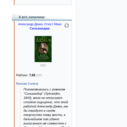
А вот, например:
Александр Дюма
,
Огюст Маке
Сильвандир
2022
Рейтинг:
7.69
(107)
Remote Control
:
Познакомившись с романом
"Сильвандир" (Sylvandire,
1843), меня не отпускает
стойкое ощущение, что этой
работой Александр Дюма, как
бы опробует в своём
творчестве тему мести, в
дальнейшем так удачно
выписанную им совместно с