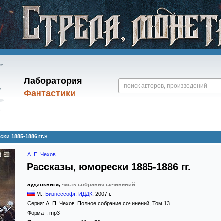
Лаборатория
Фантастики
ки 1885-1886 гг.»
А. П. Чехов
Рассказы, юморески 1885-1886 гг.
аудиокнига,
часть собрания сочинений
М.:
Бизнессофт
,
ИДДК
,
2007
г.
Серия:
А. П. Чехов. Полное собрание сочинений
, Том 13
Формат:
mp3