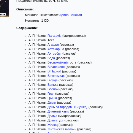
Продолжительность: 10 ч. 52 мин.
Описание:
Монолог. Текст читает
Арина Ланская
.
Носитель: 1 CD.
Содержание
:
А. П. Чехов.
Rara avis
(микрорассказ)
А. П. Чехов. Тесс
А. П. Чехов.
Агафья
(рассказ)
А. П. Чехов.
Аптекарша
(рассказ)
А. П. Чехов.
Ах, зубы!
(рассказ)
А. П. Чехов.
Беда
(рассказ)
А. П. Чехов.
Беспокойный гость
(рассказ)
А. П. Чехов.
В пансионе
(рассказ)
А. П. Чехов.
В Париж!
(рассказ)
А. П. Чехов.
В потемках
(рассказ)
А. П. Чехов.
В суде
(рассказ)
А. П. Чехов.
Ванька
(рассказ)
А. П. Чехов.
Весной
(рассказ)
А. П. Чехов.
Грач
(рассказ)
А. П. Чехов.
Гриша
(рассказ)
А. П. Чехов.
Дамы
(рассказ)
А. П. Чехов.
День за городом: (Сценка)
(рассказ)
А. П. Чехов.
Длинный язык
(рассказ)
А. П. Чехов.
Драма
(микрорассказ)
А. П. Чехов.
Драматург
(рассказ)
А. П. Чехов.
Жилец
(рассказ)
А. П. Чехов.
Житейская мелочь
(рассказ)