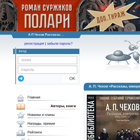
А П Чехов Рассказы ...
регистрация
|
забыли пароль?
вход
OK
А. П. Чехов «Рассказы, юморес
Главная
Авторы, книги
Новинки и планы
Награды, премии
Рейтинги