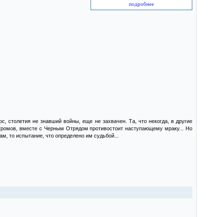
подробнее
, столетия не знавший войны, еще не захвачен. Та, что некогда, в другие
и громов, вместе с Черным Отрядом противостоит наступающему мраку... Но
ам, то испытание, что определено им судьбой...