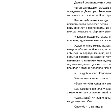
Данный роман является сед
Читая аннотацию, складыва
осаждаемом Дежагоре. Изначальн
оказалось не так просто. Книга о
Роман действительно идет 
немного снова освежает серию. Н
примерно лет 5 после осады. Из-з
иногда тяжеловато. Мурген управл
«Первым правилом было: не
придешь, куда намеревался. И са
Условно книгу можно раздел
нигде особо не сообщалось, но 
событий на порядок меньше, но в
события полетов на колдуне Ко
некоторых магических манипуляци
он, конечно, может достать — в 
прошлое читать интереснее, чем 
«... неудобно звать Старико
Что касается наших старых з
«Воин не губит женщин и де
Как такового финала у кни
заканчивается и оставляет налёт 
Часть людей, читавших цикл 
на уровне книг Юга.
Спасибо что дочитали.