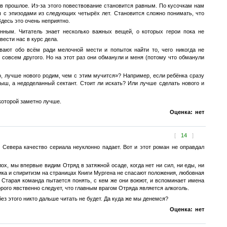
 в прошлое. Из-за этого повествование становится равным. По кусочкам нам
 с эпизодами из следующих четырёх лет. Становится сложно понимать, что
Здесь это очень неприятно.
нным. Читатель знает несколько важных вещей, о которых герои пока не
вести нас в курс дела.
ют обо всём ради мелочной мести и попыток найти то, чего никогда не
 совсем другого. Но на этот раз они обманули и меня (потому что обманули
го, лучше нового родим, чем с этим мучится»? Например, если ребёнка сразу
ыш, а недоделанный сектант. Стоит ли искать? Или лучше сделать нового и
которой заметно лучше.
Оценка:
нет
[
14
]
 Севера качество сериала неуклонно падает. Вот и этот роман не оправдал
х, мы впервые видим Отряд в затяжной осаде, когда нет ни сил, ни еды, ни
ка и спиритизм на страницах Книги Мургена не спасают положения, любовная
а Старая команда пытается понять, с кем же они воюют, и вспоминает имена
рого явственно следует, что главным врагом Отряда является алкоголь.
ез этого никто дальше читать не будет. Да куда же мы денемся?
Оценка:
нет