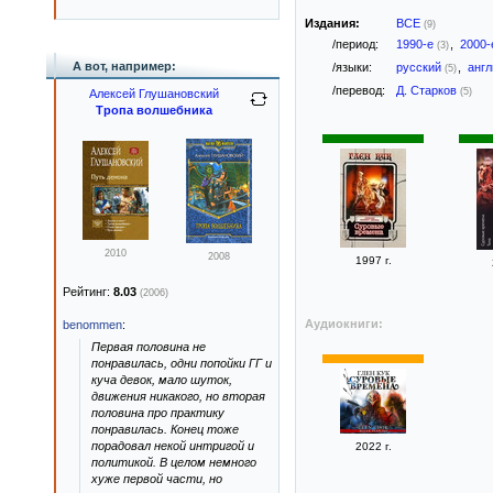
Издания:
ВСЕ
(9)
/период:
1990-е
,
2000
(3)
А вот, например:
/языки:
русский
,
анг
(5)
/перевод:
Д. Старков
(5)
Алексей Глушановский
Тропа волшебника
2010
2008
1997 г.
Рейтинг:
8.03
(2006)
Аудиокниги:
benommen
:
Первая половина не
понравилась, одни попойки ГГ и
куча девок, мало шуток,
движения никакого, но вторая
половина про практику
понравилась. Конец тоже
порадовал некой интригой и
2022 г.
политикой. В целом немного
хуже первой части, но