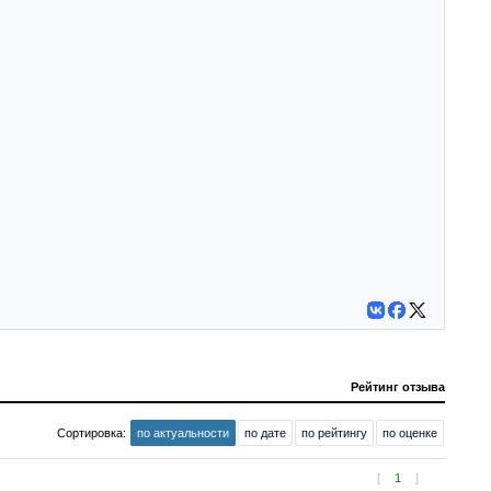
Рейтинг отзыва
Сортировка:
по актуальности
по дате
по рейтингу
по оценке
[
1
]