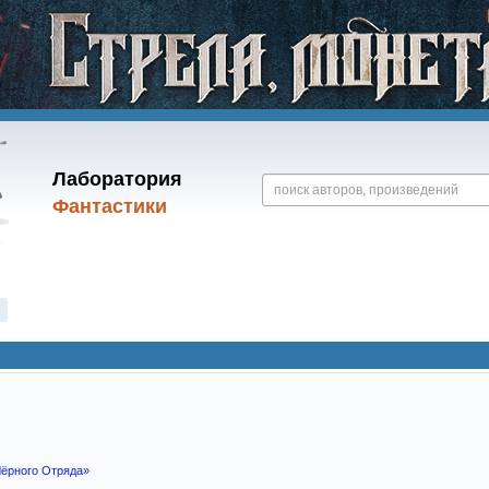
Лаборатория
Фантастики
Чёрного Отряда»