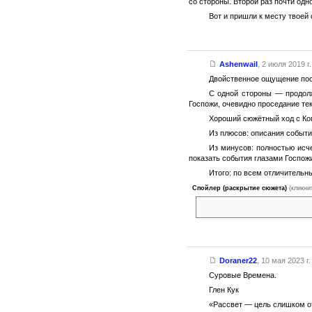
со стороны. Второй раз почти одн
Вот и пришли к месту твоей
Ashenwail
,
2 июля 2019 г.
Двойственное ощущение посл
С одной стороны — продолж
Госпожи, очевидно проседание тек
Хороший сюжётный ход с Коп
Из плюсов: описания событи
Из минусов: полностью исче
показать события глазами Госпожи
Итого: по всем отличительн
Спойлер (раскрытие сюжета)
(кликни
ну, я думал, хотя бы в ней мы
Doraner22
,
10 мая 2023 г.
Суровые Времена.
Глен Кук
«Рассвет — цель слишком от