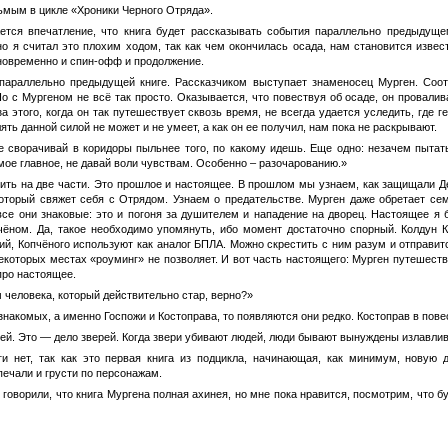
ьмым в цикле «Хроники Черного Отряда».
ется впечатление, что книга будет рассказывать события параллельно предыдущ
о я считал это плохим ходом, так как чем окончилась осада, нам становится изве
дновременно и спин-офф и продолжение.
параллельно предыдущей книге. Рассказчиком выступает знаменосец Мурген. Соотв
о с Мургеном не всё так просто. Оказывается, что повествуя об осаде, он провали
а этого, когда он так путешествует сквозь время, не всегда удается уследить, где 
ять данной силой не может и не умеет, а как он ее получил, нам пока не раскрывают.
 сворачивай в коридоры пыльнее того, по какому идешь. Еще одно: незачем пытать
мое главное, не давай воли чувствам. Особенно – разочарованию.»
ить на две части. Это прошлое и настоящее. В прошлом мы узнаем, как защищали Де
который свяжет себя с Отрядом. Узнаем о предательстве. Мурген даже обретает с
се они знаковые: это и погоня за душителем и нападение на дворец. Настоящее я б
пчёном. Да, такое необходимо упомянуть, ибо момент достаточно спорный. Колду
й, Копчёного используют как аналог БПЛА. Можно скрестить с ним разум и отправится
некоторых местах «роуминг» не позволяет. И вот часть настоящего: Мурген путешеств
про настоящее.
м человека, который действительно стар, верно?»
накомых, а именно Госпожи и Костоправа, то появляются они редко. Костоправ в повес
тей. Это — дело зверей. Когда звери убивают людей, люди бывают вынуждены излавлив
ги нет, так как это первая книга из подцикла, начинающая, как минимум, новую 
печали и грусти по персонажам.
говорили, что книга Мургена полная ахинея, но мне пока нравится, посмотрим, что бу