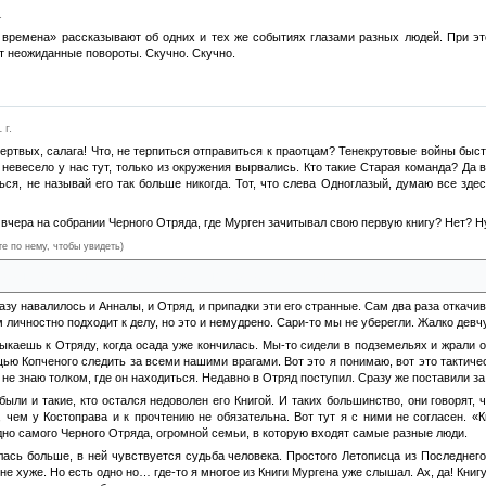
.
времена» рассказывают об одних и тех же событиях глазами разных людей. При это
ют неожиданные повороты. Скучно. Скучно.
 г.
ертвых, салага! Что, не терпиться отправиться к праотцам? Тенекрутовые войны быст
невесело у нас тут, только из окружения вырвались. Кто такие Старая команда? Да в
ся, не называй его так больше никогда. Тот, что слева Одноглазый, думаю все зде
 вчера на собрании Черного Отряда, где Мурген зачитывал свою первую книгу? Нет? Ну
те по нему, чтобы увидеть)
тарый Капитан жив оказался! М-да, мы то думали что он уже того…
разу навалилось и Анналы, и Отряд, и припадки эти его странные. Сам два раза откач
личностно подходит к делу, но это и немудрено. Сари-то мы не уберегли. Жалко девч
ыкаешь к Отряду, когда осада уже кончилась. Мы-то сидели в подземельях и жрали 
щью Копченого следить за всеми нашими врагами. Вот это я понимаю, вот это тактич
м не знаю толком, где он находиться. Недавно в Отряд поступил. Сразу же поставили з
ыли и такие, кто остался недоволен его Книгой. И таких большинство, они говорят,
 чем у Костоправа и к прочтению не обязательна. Вот тут я с ними не согласен. «
но самого Черного Отряда, огромной семьи, в которую входят самые разные люди.
лась больше, в ней чувствуется судьба человека. Простого Летописца из Последнег
не хуже. Но есть одно но… где-то я многое из Книги Мургена уже слышал. Ах, да! Книгу