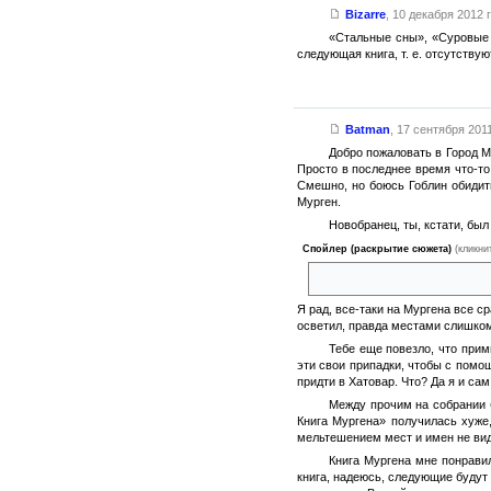
Bizarre
,
10 декабря 2012 г
«Стальные сны», «Суровые 
следующая книга, т. е. отсутству
Batman
,
17 сентября 2011
Добро пожаловать в Город М
Просто в последнее время что-то 
Смешно, но боюсь Гоблин обидить
Мурген.
Новобранец, ты, кстати, был
Спойлер (раскрытие сюжета)
(кликни
В общем, Костоправ-то, наш С
Я рад, все-таки на Мургена все с
осветил, правда местами слишком 
Тебе еще повезло, что прим
эти свои припадки, чтобы с помо
придти в Хатовар. Что? Да я и са
Между прочим на собрании б
Книга Мургена» получилась хуже,
мельтешением мест и имен не вид
Книга Мургена мне понрави
книга, надеюсь, следующие будут 