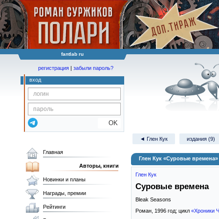
fantlab ru
регистрация
|
забыли пароль?
вход
OK
◄ Глен Кук
издания (9)
Главная
Глен Кук «Суровые времена»
Авторы, книги
Глен Кук
Новинки и планы
Суровые времена
Награды, премии
Bleak Seasons
Рейтинги
Роман,
1996
год; цикл
«Хроники 