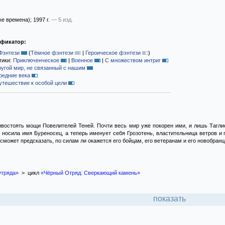
е времена)
; 1997 г.
— 5 изд.
ификатор:
Фэнтези
(
Тёмное фэнтези
|
Героическое фэнтези
)
тики:
Приключенческое
|
Военное
|
С множеством интриг
ругой мир, не связанный с нашим
редние века
утешествие к особой цели
востоять мощи Повелителей Теней. Почти весь мир уже покорен ими, и лишь Таглиос
, носила имя Буреносец, а теперь именует себя Грозотень, властительница ветров 
 сможет предсказать, по силам ли окажется его бойцам, его ветеранам и его новобранц
Отряда»
> цикл
«Чёрный Отряд: Сверкающий камень»
показать