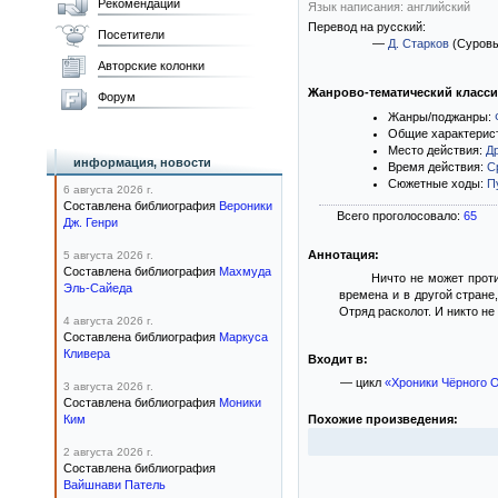
Рекомендации
Язык написания: английский
Перевод на русский:
Посетители
—
Д. Старков
(Суровы
Авторские колонки
Жанрово-тематический класс
Форум
Жанры/поджанры:
Общие характерис
Место действия:
Д
информация, новости
Время действия:
С
Сюжетные ходы:
П
6 августа 2026 г.
Составлена библиография
Вероники
Всего проголосовало:
65
Дж. Генри
Аннотация:
5 августа 2026 г.
Составлена библиография
Махмуда
Ничто не может проти
Эль-Сайеда
времена и в другой стране
Отряд расколот. И никто не
4 августа 2026 г.
Составлена библиография
Маркуса
Кливера
Входит в:
— цикл
«Хроники Чёрного 
3 августа 2026 г.
Составлена библиография
Моники
Похожие произведения:
Ким
2 августа 2026 г.
Составлена библиография
Вайшнави Патель