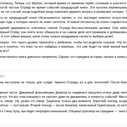
тописец. Теперь это Мурген, который время от времени теряет сознание и уносится
другой частью Отряда во время событий предыдущей книги. Эти кусочки перемешаны
о не тот случай, когда подобные вещи помогают держать интригу и разжигают интерес. 
ы из предыдущей книги обсасываются заново, и это выглядит немного искусстве
ре года, о которых ничего не знает читатель. И новый летописец не очень старается в
щений одержимость ключевых членов Отряда бессмысленными целями. Они забыва
Чёрный Отряд, они опять всех обманули и на самом деле всё понимали и добивались
я в этот обман верила, меня очень сильно раздражала глупость выбора целей.
опрос. Что такого должно произойти с ребёнком, чтобы его родители сказали: «Ну е
ы и понятно, что пока ты его найдёшь и вернёшь, это уже будет не твой милый мал
м его?
ечисленного книга довольно неприятна. Однако это середина истории, начало и конец 
9 г.
а наступили не только для солдат Черного Отряда, но и для читателей. После Книг
авные части. Даваемый флешбеками Дежагор из недавнего прошлого очень даже непло
туп. Но вот «настоящему» не хватает даже не динамизма, а попросту событий. Мисти
ь, юмор...Ну, разве что юмор. Зацепили только два момента. Короткий эпизод, когд
Взятых — ностальжи. Второй эпизод — кусок Анналов, написанный Одноглазым, из кото
и к Глену Куку, выглядит непрофессиональной. Оборвал разговор на середине — типа б