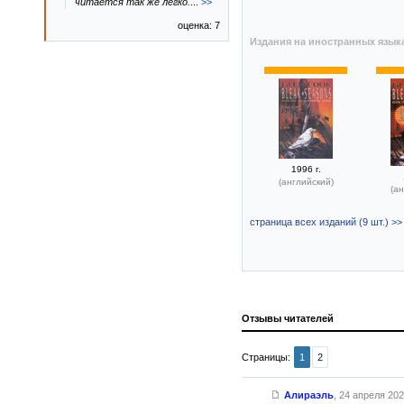
читается так же легко.
...
>>
оценка: 7
Издания на иностранных язык
1996 г.
(английский)
(ан
страница всех изданий (9 шт.) >>
Отзывы читателей
Страницы:
1
2
Алираэль
,
24 апреля 2026