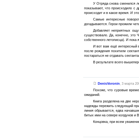
У Отряда снова сменился ле
показывают, что происходило с 
происходит и в какое время. И эт
Самые интересные поворот
догадываются. Герои прожили четы
Добавляет неприятных ощу
существовало. Да, конечно, это 
собственного летописца). И пока 
И вот вам ещё интересный в
после рождения похитили сектант
постараться не отдавать сектанта
В результате всего вышепер
DenisVoronin
,
3 марта 200
Похоже, что суровые времен
ожиданий.
Книга разделена на две нер
надежды пережить следующий прис
линия обрывается, едва начавшис
битых ими на севере колдунов и 
Концовка, при всем уважени