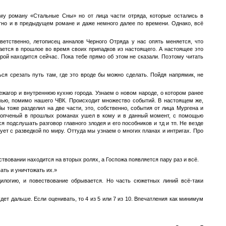
ему роману «Стальные Сны» но от лица части отряда, которые остались в
стно и в предыдущем романе и даже немного далее по времени. Однако, всё
етственно, летописец анналов Черного Отряда у нас опять меняется, что
вается в прошлое во время своих припадков из настоящего. А настоящее это
герой находится сейчас. Пока тебе прямо об этом не сказали. Поэтому читать
ся срезать путь там, где это вроде бы можно сделать. Пойдя напрямик, не
жагор и внутреннюю кухню города. Узнаем о новом народе, о котором ранее
емью, помимо нашего ЧВК. Происходит множество событий. В настоящем же,
ы тоже разделил на две части, это, собственно, события от лица Мургена и
н Копченый в прошлых романах ушел в кому и в данный момент, с помощью
 подслушать разговор главного злодея и его пособников и тд и тп. Не везде
ует с разведкой по миру. Оттуда мы узнаем о многих планах и интригах. Про
твовании находится на вторых ролях, а Госпожа появляется пару раз и всё.
ать и уничтожать их.»
дилогию, и повествование обрывается. Но часть сюжетных линий всё-таки
дет дальше. Если оценивать, то 4 из 5 или 7 из 10. Впечатления как минимум