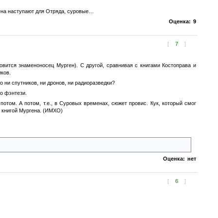
мена наступают для Отряда, суровые…
Оценка:
9
[
7
]
вится знаменоносец Мурген). С другой, сравнивая с книгами Костоправа и
ков.
 ни спутников, ни дронов, ни радиоразведки?
о фэнтези.
отом. А потом, т.е., в Суровых временах, сюжет провис. Кук, который смог
с книгой Мургена. (ИМХО)
Оценка:
нет
[
6
]