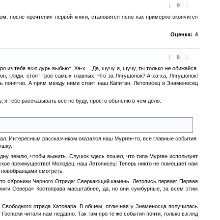
[
9
]
м, после прочтения первой книги, становится ясно как примерно окончится
Оценка:
4
[
8
]
ро из тебя всю дурь выбьют. Ха-х… Да, шучу я, шучу, ты только не обижайся.
он, гляди, стоят трое самых главных. Что за Лягушонок? А-ха-ха, Лягушонок!
сь понятно. А прям между ними стоит наш Капитан, Летописец и Знаменосец
, я тебе рассказывать все не буду, просто объясню в чем дело.
ивал. Интересным рассказчиком оказался наш Мурген-то, все главные события
ушку.
одну землю, чтобы выжить. Слушок здесь пошел, что типа Мурген использует
еское преимущество! Молодец, наш Летописец! Теперь никто не помешает нам
а новобранцами смотреть.
 что «Хроники Черного Отряда: Сверкающий камень. Летопись первая: Первая
Книги Севера» Костоправа масштабнее, да, но они сумбурные, за всем этим
о Свободного отряда Хатовара. В общем, отличная у Знаменосца получилась
 Госпожи читали нам недавно. Так там про те же события почти, только взгляд