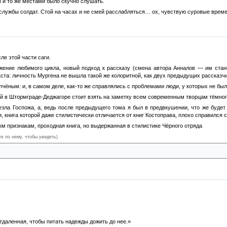
о и то же местами было скучно слушать.
 службы солдат. Стой на часах и не смей расслабляться… ох, чувствую суровые вре
е этой части саги.
ение любимого цикла, новый подход к рассказу (смена автора Анналов — им стано
ста: личность Мургена не вышла такой же колоритной, как двух предыдущих рассказчи
чёным: и, в самом деле, как-то же справлялись с проблемами люди, у которых не было
й в Штормграде-Деджагоре стоит взять на заметку всем современным творцам тёмног
зла Госпожа, а, ведь после предыдущего тома я был в предвкушении, что же будет п
, книга которой даже стилистически отличается от книг Костоправа, плохо справился 
ым признакам, проходная книга, но выдержанная в стилистике Чёрного отряда
те по нему, чтобы увидеть)
 познакомимся с древними томами Анналов, но нет, опять ждать
даленная, чтобы питать надежды дожить до нее.»